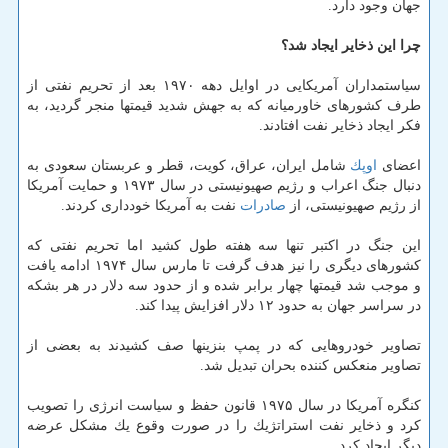
جهان وجود دارد.
چرا این ذخایر ایجاد شد؟
سیاستمداران آمریكایی در اوایل دهه ۱۹۷۰ بعد از تحریم نفتی از
طرف كشورهای خاورمیانه كه به جهش شدید قیمتها منجر گردید، به
فكر ایجاد ذخایر نفت افتادند.
اعضای
اوپك
شامل ایران، عراق، كویت، قطر و عربستان سعودی به
دنبال جنگ اعراب و رژیم صهیونیستی در سال ۱۹۷۳ و حمایت آمریكا
از رژیم صهیونیستی، از
صادرات
نفت به آمریكا خودداری كردند.
این جنگ در اكتبر تنها سه هفته طول كشید اما تحریم نفتی كه
كشورهای دیگری را نیز هدف گرفت تا مارس سال ۱۹۷۴ ادامه یافت
و موجب شد قیمتها چهار برابر شده و از حدود سه دلار در هر بشكه
در سراسر جهان به حدود ۱۲ دلار افزایش پیدا كند.
تصاویر خودروهایی كه در پمپ بنزینها صف كشیدند به بعضی از
تصاویر منعكس كننده بحران تبدیل شد.
كنگره آمریكا در سال ۱۹۷۵ قانون حفظ و سیاست انرژی را تصویب
كرد و ذخایر نفت استراتژیك را در صورت وقوع یك مشكل عرضه
دیگر ایجاد كرد.