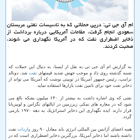
ام آی جی تی: درپی حملاتی كه به تاسیسات نفتی عربستان
سعودی انجام گرفت، مقامات آمریكایی درباره برداشت از
ذخایر اضطراری نفت كه در آمریكا نگهداری می شوند،
صحبت كردند.
به گزارش ام آی جی تی به نقل از ایسنا، به دنبال این حملات كه
شنبه گذشته روی داد و موجب جهش شدید قیمتهای
نفت
شد، دونالد
ترامپ، رئیس جمهور آمریكا در توییتی نوشت كه آمریكا می تواند از
ذخایر نفت خود برای تامین نفت بازارها استفاده نماید.
نفتی كه وی اشاره داشت به بیشتر از ۶۴۰ میلیون بشكه بالغ می
شود كه در مغاره های نمكی زیرزمین در ایالتهای تگزاس و لوییزیانا
قرار دارند. ایده نگهداری این ذخایر استراتژیك به دهه ۱۹۷۰ بازمی
گردد.
همه اعضای آژانس بین المللی انرژی باید معادل ۹۰ روز
واردات
نفت
داشته باشند اما ذخایر آمریكا، بزرگترین ذخایر اضطراری است كه در