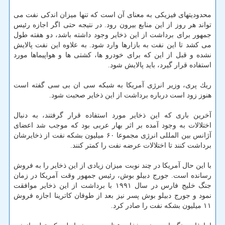
محدودیتهای فیزیكی به معنای آن است كه تنها میزان اندكی نفت می
تواند هر روز از این منابع بیرون رود. در نتیجه حتی اگر اجازه رئیس
جمهور برای برداشت از این ذخایر وجود داشته باشد، دو هفته طول
می كشد تا این نفت به بازارها وارد شود. به علاوه این نفت پالایش
نشده و قبل از این كه برای خودرو ها، كشتی ها و هواپیماها مورد
استفاده قرار گیرد، باید پالایش شود.
ریك پری، وزیر انرژی آمریكا به شبكه سی ان بی سی گفته است
هنوز زود است درباره برداشت از این ذخایر صحبت شود.
آخرین باری كه این ذخایر مورد استفاده قرار گرفتند، به دنبال
اختلالات به وجود آمده بر اثر بهار عربی بود كه موجب شد اعضای
آژانس بین المللی انرژی مجموعا ۶۰ میلیون بشكه نفت از ذخایرشان
برداشت كنند تا اختلالات عرضه نفت را كمتر كنند.
با این حال آمریكا در چند نوبت میزان زیادی از این ذخایر را به فروش
رسانده است. جورج دبیلو بوش، رئیس جمهور وقت آمریكا در زمان
جنگ خلیج فارس در سال ۱۹۹۱ با برداشت از این ذخایر موافقت
نمود و جورج دبیلو بوش پسر نیز بعد از طوفان كاترینا اجازه فروش
۱۱ میلیون بشكه نفت را صادر كرد.