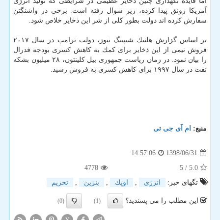
اما فایده نگهداری چنین ذخایر عظیمی در شرایطی كه تولید انرژی
آمریكا رونق پیدا كرده، زیر سوال رفته است. برخی در واشنگتن
سفارش كرده اند دولت بطور كلی از شر این ذخایر خلاص شود.
بر اساس گزارش هلنیك شیپینگ نیوز، دولت ترامپ در سال ۲۰۱۷
فروش نیمی از این ذخایر برای كمك به كاهش كسری بودجه فدرال
را بیان نمود. در زمان ریاست جمهوری بیل كلینتون، ۲۸ میلیون بشكه
نفت در سال ۱۹۹۷ برای كاهش كسری به فروش رسید.
منبع:
ام آی جی تی
1398/06/31
14:57:06
4778
/ 5
5.0
تگهای خبر:
انرژی
,
اوپك
,
بنزین
,
تحریم
این مطلب را می پسندید؟
(0)
(1)