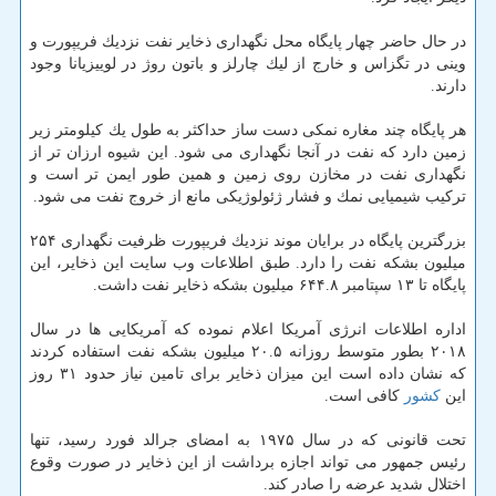
در حال حاضر چهار پایگاه محل نگهداری ذخایر نفت نزدیك فریپورت و
وینی در تگزاس و خارج از لیك چارلز و باتون روژ در لوییزیانا وجود
دارند.
هر پایگاه چند مغاره نمكی دست ساز حداكثر به طول یك كیلومتر زیر
زمین دارد كه نفت در آنجا نگهداری می شود. این شیوه ارزان تر از
نگهداری نفت در مخازن روی زمین و همین طور ایمن تر است و
تركیب شیمیایی نمك و فشار ژئولوژیكی مانع از خروج نفت می شود.
بزرگترین پایگاه در برایان موند نزدیك فریپورت ظرفیت نگهداری ۲۵۴
میلیون بشكه نفت را دارد. طبق اطلاعات وب سایت این ذخایر، این
پایگاه تا ۱۳ سپتامبر ۶۴۴.۸ میلیون بشكه ذخایر نفت داشت.
اداره اطلاعات انرژی آمریكا اعلام نموده كه آمریكایی ها در سال
۲۰۱۸ بطور متوسط روزانه ۲۰.۵ میلیون بشكه نفت استفاده كردند
كه نشان داده است این میزان ذخایر برای تامین نیاز حدود ۳۱ روز
این
كشور
كافی است.
تحت قانونی كه در سال ۱۹۷۵ به امضای جرالد فورد رسید، تنها
رئیس جمهور می تواند اجازه برداشت از این ذخایر در صورت وقوع
اختلال شدید عرضه را صادر كند.