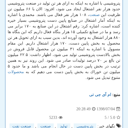
پتروشیمی با اشاره به اینكه به ازای هر تن تولید در صنعت پتروشیمی
حدود هزار نفر اشتغال ایجاد می شود، افزود: الان با ۶۶ میلیون تن
ظرفیت این
صنعت
، ۱۰۸ هزار نفر فعال می باشند. محمدی با اشاره
به اینكه آمار اشتغال در صنایع پایین دست پتروشیمی بسیار خیره
كننده است، اشاره كرد: رقم اشتغال در این صنایع به ۱۷۰ برابر می
رسد و ما در صنایع تكمیلی ۱۵ هزار بنگاه فعال داریم كه این بنگاه ها
۸۸۰ هزار اشتغال به وجود آورده اند، بدین سبب به ازای تحویل هر تن
محصول به بخش پایین دست، ۱۷۰ هزار اشتغال داریم. این مقام
مسوول با اشاره به اینكه ۳۱ میلیون تن محصول قابل فروش در
بخش بالادست پتروشیمی تولید می شود، اظهار داشت: ۲۲.۵ میلیون
تن بالغ بر ۷۰ درصد تولیدات صادر می شود. این روند نیز به همین
ترتیب در بخش پایین دست در حال انجام می باشد و ما حدود ۵
میلیون تن خوراك به بخش پایین دست می دهیم كه به
محصولات
متنوع تبدیل می شود.
منبع:
ام آی جی تی
1398/07/04
20:28:49
5233
/ 5
5.0
تگهای خبر:
پتروشیمی
,
تولید
,
صنعت
,
صنعت نفت