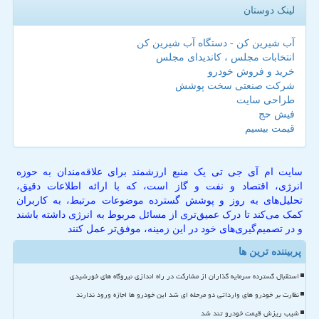
لینک دوستان
آب شیرین کن - دستگاه آب شیرین کن
انتخابات مجلس ، کاندیدای مجلس
خرید و فروش خودرو
شرکت صنعتی سخت پوشش
طراحی سایت
فیش حج
قیمت بیسیم
سایت ام آی جی تی یک منبع ارزشمند برای علاقه‌مندان به حوزه
انرژی، اقتصاد و نفت و گاز است، که با ارائه اطلاعات دقیق،
تحلیل‌های به روز و پوشش گسترده موضوعات مرتبط، به کاربران
کمک می‌کند تا درک عمیق‌تری از مسائل مربوط به انرژی داشته باشند
و در تصمیم‌گیری‌های خود در این زمینه، موفق‌تر عمل کنند
پربیننده ترین ها
استقبال گسترده سرمایه گذاران از مشارکت در راه اندازی نیروگاه های خورشیدی
نظارت بر خودرو های وارداتی دو مرحله ای شد این خودرو ها اجازه ورود ندارند
شیب ریزش قیمت خودرو تند شد