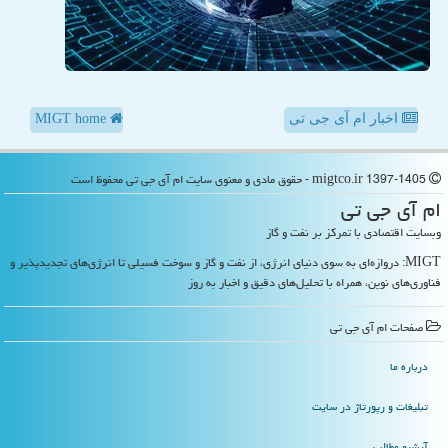
اخبار ام آی جی تی
MIGT home
migtco.ir 1397-1405 - حقوق مادی و معنوی سایت ام آی جی تی محفوظ است
ام آی جی تی
وبسایت اقتصادی با تمرکز بر نفت و گاز
MIGT: دروازه‌ای به سوی دنیای انرژی، از نفت و گاز و سوخت فسیلی تا انرژی‌های تجدیدپذیر و
فناوری‌های نوین، همراه با تحلیل‌های دقیق و اخبار به روز
صفحات ام آی جی تی
درباره ما
تبلیغات و رپورتاژ در سایت
آرشیو مطالب