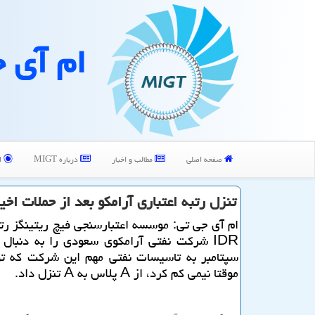
ام آی 
صفحه اصلی
مطالب و اخبار
درباره MIGT
ا
تنزل رتبه اعتباری آرامكو بعد از حملات اخی
ام آی جی تی: موسسه اعتبارسنجی فیچ ریتینگز رتب
سپتامبر به تاسیسات نفتی مهم این شركت كه ت
موقتا نیمی كم كرد، از A پلاس به A تنزل داد.