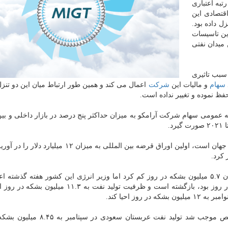
تبه اعتباری
قتصادی این
امت ترازنامه مالی و خارجی آن به A تنزل داده بود.
رین تاسیسات
میدان نفتی
ه سبب تاثیری
سهام
و مالیات این
شركت
اعمال می كند و همین طور ارتباط میان این دو تنزل
 حفظ نموده و تغییر نداده است.
عمومی سهام شركت آرامكو به میزان حداكثر پنج درصد در بازار داخلی و بین
آرامكو كه سودآورترین شركت و بزرگترین تولیدكننده نفت جهان است، اولین اوراق قرضه بین المللی به می
حملات ۱۴ سپتامبر تولید نفت عربستان سعودی را به میزان ۵.۷ میلیون بشكه در روز كم كرد اما وزیر انرژی این كشور هفته گذش
تولید به سطح قبل از حملات كه حدود ۹.۹ میلیون بشكه در روز بود، بازگشته است و ظرفیت تولید نفت ب
وز احیا كند.
طبق نظرسنجی پلاتس، حملات به تاسیسات ابقیق و خریص موجب شد تولید نفت عربستا