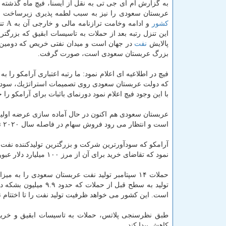
به گزارش ام آی جی تی به نقل از ایسنا، فیچ ماه گذشته ر
عربستان سعودی را نیز به سبب لطمه پذیری زیرساخت ا
كشور
و ادامه وخ
این تنزل رتبه بعد از حملات به تاسیسات ابقیق كه بزرگت
پالایش
نفت
در جهان است و میدان نفتی خریص كه دومین 
بزرگ عربستان سعودی است، صورت گرفت.
فیچ در اطلاعیه ای اعلام نمود: ما رتبه اعتباری آرامكو را ب
كه دولت عربستان سعودی روی تصمیمات استراتژیك، سود
با این وجود فیچ اعلام نمود دورنمای باثبات برای آرامكو را
عربستان سعودی هم اكنون در حال آماده سازی عرضه اولیه 
است و انتظار می رود فروش سهام در فاصله سال ۲۰۲۰ تا ۲۰۲۱ صورت گیرد.
نمود كه تقاضای خرید برای آن از مرز ۱۰۰ میلیارد دلار عبور كرد.
است. این كشور می خواهد ظرفیت تولید نفت را تا اختتام نوامبر به ۱۲ میلیون بشكه در ر
كاهش پیدا كند.