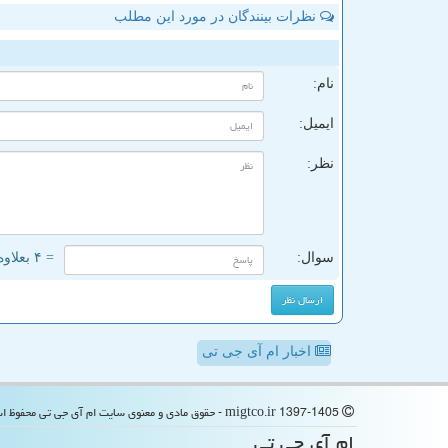
نظرات بینندگان در مورد این مطلب
ن
نام:
ایمیل:
نظر:
سوال:
= ۴ بعلاوه ۳
اخبار ام آی جی تی
migtco.ir 1397-1405 - حقوق مادی و معنوی سایت ام آی جی تی محفوظ است
ام آی جی تی