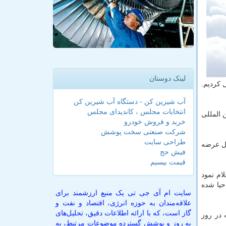
لینک دوستان
 كردیم.
آب شیرین کن - دستگاه آب شیرین کن
انتخابات مجلس ، کاندیدای مجلس
 المللی
خرید و فروش خودرو
شرکت صنعتی سخت پوشش
طراحی سایت
زان ۱۲ میلیارد دلار را در آوریل عرضه
فیش حج
قیمت بیسیم
ته اعلام نمود
ه ۱۱.۳ میلیون بشكه در روز احیا شده
سایت ام آی جی تی یک منبع ارزشمند برای
علاقه‌مندان به حوزه انرژی، اقتصاد و نفت و
گاز است، که با ارائه اطلاعات دقیق، تحلیل‌های
ن سعودی در سپتامبر به ۸.۴۵ میلیون بشكه در روز
به روز و پوشش گسترده موضوعات مرتبط، به