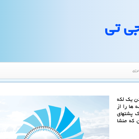
جی تی
نرژی
دن یك لكه
 ها را از
ك پشتهای
 كه منشا