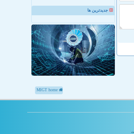
جدیدترین ها
MIGT home
یت