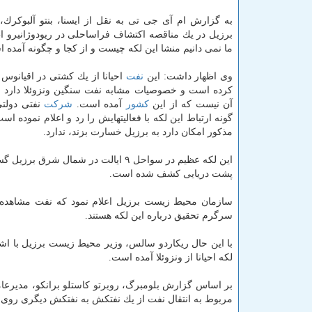
به گزارش ام آی جی تی به نقل از ایسنا، بنتو آلبوكرك، 
برزیل در یك مناقصه اكتشاف فراساحلی در ریودوژانیرو ا
ما نمی دانیم منشا این لكه چیست و از كجا و چگونه آمده 
وی اظهار داشت: این
نفت
احیانا از یك كشتی در اقیانوس
كرده است و خصوصیات مشابه نفت سنگین ونزوئلا دارد ام
آن نیست كه از این
كشور
آمده است.
شركت
نفتی دولتی
گونه ارتباط این لكه با فعالیتهایش را رد و اعلام نموده
مذكور امكان دارد به برزیل خسارت بزند، ندارد.
این لكه عظیم در سواحل ۹ ایالت در ش
پشت دریایی كشف شده است.
سازمان محیط زیست برزیل اعلام نمود كه نفت مشاهده 
سرگرم تحقیق درباره این لكه هستند.
با این حال ریكاردو سالس، وزیر محیط زیست برزیل با اش
لكه احیانا از ونزوئلا آمده است.
بر اساس گزارش بلومبرگ، روبرتو كاستلو برانكو، مدیرعام
مربوط به انتقال نفت از یك نفتكش به نفتكش دیگری روی آ