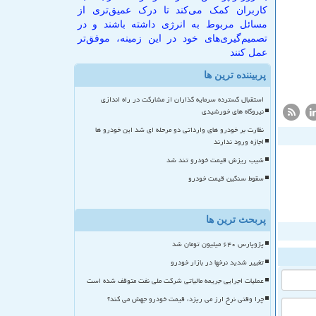
کاربران کمک می‌کند تا درک عمیق‌تری از
مسائل مربوط به انرژی داشته باشند و در
تصمیم‌گیری‌های خود در این زمینه، موفق‌تر
عمل کنند
پربیننده ترین ها
استقبال گسترده سرمایه گذاران از مشارکت در راه اندازی
نیروگاه های خورشیدی
نظارت بر خودرو های وارداتی دو مرحله ای شد این خودرو ها
اجازه ورود ندارند
شیب ریزش قیمت خودرو تند شد
سقوط سنگین قیمت خودرو
پربحث ترین ها
پژوپارس ۶۴۰ میلیون تومان شد
تغییر شدید نرخها در بازار خودرو
عملیات اجرایی جریمه مالیاتی شرکت ملی نفت متوقف شده است
چرا وقتی نرخ ارز می ریزد، قیمت خودرو جهش می کند؟