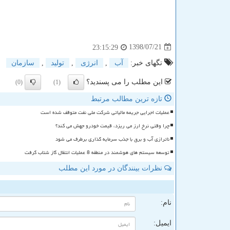
1398/07/21
23:15:29
تگهای خبر:
آب
,
انرژی
,
تولید
,
سازمان
این مطلب را می پسندید؟
(0)
(1)
تازه ترین مطالب مرتبط
عملیات اجرایی جریمه مالیاتی شرکت ملی نفت متوقف شده است
چرا وقتی نرخ ارز می ریزد، قیمت خودرو جهش می کند؟
ناترازی آب و برق با جذب سرمایه گذاری برطرف می شود
توسعه سیستم های هوشمند در منطقه 8 عملیات انتقال گاز شتاب گرفت
نظرات بینندگان در مورد این مطلب
ن
نام:
ایمیل: