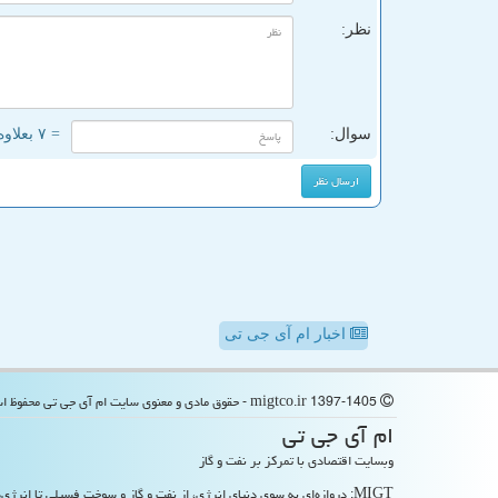
نظر:
سوال:
= ۷ بعلاوه ۳
اخبار ام آی جی تی
migtco.ir 1397-1405 - حقوق مادی و معنوی سایت ام آی جی تی محفوظ است
ام آی جی تی
وبسایت اقتصادی با تمرکز بر نفت و گاز
MIGT: دروازه‌ای به سوی دنیای انرژی، از نفت و گاز و سوخت فسیلی تا انرژی