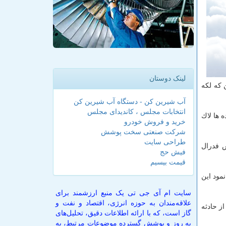
لینک دوستان
 كه لكه
آب شیرین کن - دستگاه آب شیرین کن
انتخابات مجلس ، کاندیدای مجلس
ده ها لاك
خرید و فروش خودرو
شرکت صنعتی سخت پوشش
طراحی سایت
س فدرال
فیش حج
قیمت بیسیم
مود این
سایت ام آی جی تی یک منبع ارزشمند برای
علاقه‌مندان به حوزه انرژی، اقتصاد و نفت و
ز حادثه
گاز است، که با ارائه اطلاعات دقیق، تحلیل‌های
به روز و پوشش گسترده موضوعات مرتبط، به