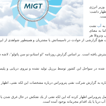
وزیر انرژی
ظهار داشت:
است.
 به
آب
نشت
ا به معنای
 ونزوئلا هر
 است هیچ گزارشی از حوادث در تاسیساتش یا مشتریان و همینطور شواهدی از این
مال شرق برزیل گسترش یافته است. بر اساس گزارش روزنامه "او استادو دو سن پائولو"، لاشه 
شده در سواحل این كشور توسط برزیل تولید نشده و نیروی دریایی و پلی
اره به گزارش شركت نفتی پتروبراس درباره مشخصات این لكه نفتی، اظهار ن
ل پتروبراس اظهار كرده كه این لكه نفتی از یك نفتكش در حال غرق شدن یا ا
ب دریا یا یك اقدام مجرمانه بوجود آمده است.