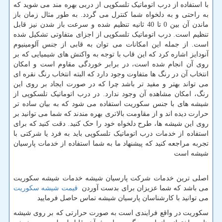
با استفاده از درب اتوماتیک تلسکوپی از دربی بهره مند می شوید که
به راحتی و به دلخواه شما کنترل می گردد. به طور مثال زمان باز
ماندن آن بین 0 تا 40 ثانیه تنظیم شده و سرعت باز شدن نیز قابل
تنظیم است. درب اتوماتیک تلسکوپی از اجزای متفاوتی تشکیل شده
است. از جمله این امکانات می توان به قابی از جنس آلومینیوم
آنودایز اشاره کرد که این قاب با توجه به واکنش های شیمیایی که بر
روی آن انجام شده است، در برابر خوردگی مقاوم است و امکان
انتخاب آن در رنگ ها متفاوت وجود دارد که البته انتخاب رنگ نقره ای
می تواند بهتر و مفید تر باشد چرا که در صورت ایجاد بر روی این
رنگ، امکان مشاهده آن وجود ندارد. در درب اتوماتیک تلسکوپی از
شیشه های با جنس سکوریت استفاده می شود که به بیان ساده تر
حرارت دیده اند و از مقاومت بالاتری بهره مندند که شما می توانید بر
روی این شیشه ها، طرح دلخواه خود را حک کنید. دقت کنید که برای
استفاده از خدمات درب اتوماتیک تلسکوپی باید به فرد یا شرکتی با
تجربه مراجعه کنید که پیشنهاد ما به شما استفاده از خدمات پارسیان
شیشه است
اصلی ترین خدمات شرکت پارسیان شیشه خدمات شیشه سکوریت
می باشد که شما عزیزان برای بدست آوردن
قیمت شیشه سکوریت
می توانید با کارشناسان پارسیان شیشه تماس حاصل فرمایید
سکوریت در واقع فرایندی است به صورت حرارتی که بر روی شیشه