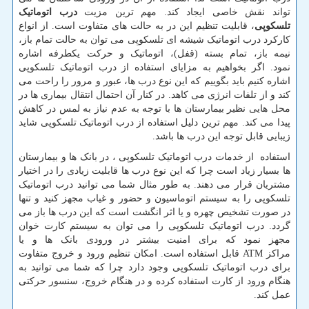
تواند نقش خاصی ایجاد کند. مهم ترین مزیت
درب اتوماتیک
تلسکوپی
، قابلیت تنظیم این در به حالت های متفاوت است. از انواع
کارکرد درب اتوماتیک شیشه ای تلسکوپی می توان به حالت تمام باز،
نیمه باز، تمام بسته (قفل)، اتوماتیک و حرکت یکطرفه اشاره
نمود
.
اگر بخواهیم به مزایای استفاده از درب اتوماتیک تلسکوپی
اشاره کنیم باید بگوییم که این نوع درب ها، عبور و مرور را راحت می
کند و از تلفات انرژی می کاهد. در کنار آن احتمال انتقال بیماری ها در
محل هایی نظیر بیمارستان ها با توجه به عدم نیاز به لمس در کاهش
پیدا می کند. مهم ترین دلیل استفاده از درب اتوماتیک تلسکوپی شاید
زیبایی قابل توجه این درب ها باشد.
استفاده از خدمات درب اتوماتیک تلسکوپی ، در بانک ها و بیمارستان
ها بسیار زیاد است چرا که این نوع درب ها قابلیت زیادی را در اختیار
مشتریان قرار می دهند. به طور مثال شما می توانید درب اتوماتیک
تلسکوپی را به سیستم اتوماسیون و حضور و غیاب مجهز کنید و تنها
در صورت تشخیص چهره و یا اثر انگشت است که این درب ها باز می
گردد. درب اتوماتیک تلسکوپی را می توان به سیستم کارت خوان
مجهز نمود که برای امنیت بیشتر در ورودی بانک ها و یا
مراکز
ATM
قابل استفاده است. امکان تنظیم ورود و خروج متفاوت
برای درب اتوماتیک تلسکوپی وجود دارد چرا که شما می توانید به
هنگام ورود از کارت استفاده کرده و در هنگام خروج، سنسور حرکتی
عمل کند.