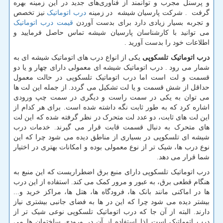
و پرسنل مجرب و
توانمند از فناوری‌های جدید در این زمینه بهره
گرفت . شرکت پارسیان شیشه در زمینه
درب اتوماتیک
نیز تخصص
و تجربه بسیار زیادی دارد برای بدست آوردن
قیمت درب اتوماتیک
می توانید با کارشناسان پارسیان شیشه تماس حاصل فرمایید و
اطلاعات خود را بدست آورید .
درب اتوماتیک تلسکوپی
یکی از انواع درب های اتوماتیک شیشه ای به
شمار می رود . درب اتوماتیک شیشه ای معمولی دارای چهار و یا دو
قسمت و لت است اما درب اتوماتیک تلسکوپی در حالت معمول
حداقل از شش قسمت و یا لت تشکیل می گردد. از جمله این لت ها
می توان به یکی در سمت راست و دیگری در سمت چپ ورودی
اشاره کرد که به طور ثابت نگه داشته شده است. برای هر کدام از
این لت های ثابت، دو عدد لت متحرک در نظر گرفته شده که این لت
های متحرک به دنبال قسمت قابت قرار می گیرند. خدمات درب
شیشه ای تلسکوپی در بسیاری از مناطق دیده می شود چرا که این
نوع درب ها، شیک تر از نوع معمولی بوده و امکانات بهتری در اختیار
شما قرار می دهد.
درب اتوماتیک تلسکوپی دارای منبع برق اضطراریست که این منبع به
هنگام قطعی برق، به عبور و مرور کمک می کند. استفاده از این درب
ها در اماکنی مانند بانک ها، فرودگاه ها، هتل ها، مراکز خرید و...
بیشتر دیده می شود چرا که این در ها به فضای جانبی بیشتری نیاز
دارند. البته از آن جا که درب اتوماتیک تلسکوپی نوعی شیک تر از
درب اتوماتیک است لذا استفاده از آن در ورودی ساختمان ها می