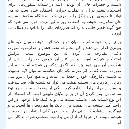
شیشه و خطرات جانی آن بودند . البته در شیشه سکوریت، برای
استحکام بیشتر در آن از عملیات حرارتی استفاده شده است که می
تواند تا حدودی این مشکل را برطرف کند. به هنگام شکستن شیشه
های سکوریت شیشه به قطعات ریز و غیر برنده خورد می شود که
هیچ گونه خطر جانبی ندارد اما ضررهای مالی را با خود به دنبال می
آورد .
برای تولید شیشه لمینت میان دو یا چند لایه شیشه، میان لایه های
پلیمری قرار می دهند و کل مجموعه تحت فشار و حرارت به صورت
دائمی یکپارچه می گردد که این موضوع سبب افزایش
استحکام
شیشه لمینت
و در کنار آن کاهش خسارات ناشی از
شکستن آن می شود چرا که الگوی شکستن شیشه لمینت به این
صورت است که در اثر ضربه تکه های شکسته به میان لایه چسبیده
به شیشه یکپارچگی خود را حفظ می نماید و به هیچ عنوان فرو نمی
ریزد .از کاربرد های شیشه لمینت می توان به شیشه های ضد سرقت
و ایمن در برابر زلزله اشاره کرد . یکی از معضلات ساخت هر نوع
ساختمانی ایمن کردن آن در برابر بلایای طبیعی است که استفاده از
این نوع شیشه یعنی ،شیشه لمینت می تواند کمک قابل توجهی در این
راستا کند. شیشه های لمینت برای بانک ها بیمارستان ها استخرها و
نورگیرها استفاده فراوانی دارد و به طور کلی استفاده از خدمات
شیشه لمینت در هرجا که از ایمنی و امنیت صحبتی شود، به کار می
آید.