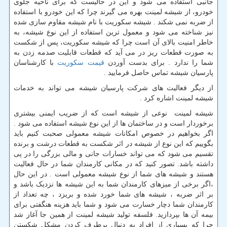
جانبی استفاده می شود و این در حالیست که برای ناحیه جلوی
خودرو، از شیشه لمینت بهره می گیرند چرا که این خودرو با استفاده
از ضربه نمی شکند . شیشه سکوریت با نام شیشه مقاوم سازی شده
نیز شناخته می شود و معمول ترین استفاده از این نوع شیشه، به
خاطر امنیت بالای آن است چرا که شیشه سکوریت، پس از شکست
به صورت قطعات ریز در می آید که قطعات قابلیت صدمه زدن به
شما را ندارد . برای بدست آوردن
قیمت سکوریت
با کارشناسان
پارسیان شیشه تماس حاصل فرمایید .
از دیگر فعالیت های شرکت پارسیان شیشه می تواند به خدمات
شیشه لمینت اشاره کرد .
شیشه لمینت نوعی از شیشه است که از ضریب ایمنی بیشتری
برخوردار است و در ساختمان ها از این نوع شیشه استفاده می شود .
اگر بخواهیم در خصوص امکانات شیشه معمولی صحبت کنیم باید
بگوییم که این نوع از شیشه در اثر شکست به قطعات درشت و برنده
تقسیم می شود که می تواند خسارات جانی و مالی بزرگی را در پی
داشته باشد. تصور کنید که در مکانی کارمندان شما در حال فعالیت
هستند و شیشه های شما از نوع شیشه معمولی است . در این حال
،اگر برخی از میزهای کارمندان شما به این شیشه ها نزدیک باشد و
بر اثر ضربه ، شیشه های شما خورد شده و بریزد ، چه تعداد از
کارمندان شما دچار خسارت می شود و شما باید هزینه هنگفتی برای
بیمه آن ها بپردازید. فلسفه تولید شیشه لمینت از همین جا آغاز شد
چرا که بسیاری از افراد به دنبال برطرف کردن مشکل شکستن