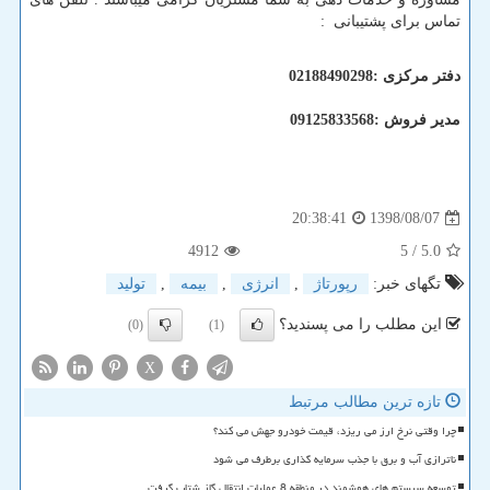
تماس برای پشتیبانی
:
دفتر مرکزی :02188490298
مدیر فروش :09125833568
1398/08/07
20:38:41
4912
/ 5
5.0
تگهای خبر:
رپورتاژ
,
انرژی
,
بیمه
,
تولید
این مطلب را می پسندید؟
(0)
(1)
X
تازه ترین مطالب مرتبط
چرا وقتی نرخ ارز می ریزد، قیمت خودرو جهش می کند؟
ناترازی آب و برق با جذب سرمایه گذاری برطرف می شود
توسعه سیستم های هوشمند در منطقه 8 عملیات انتقال گاز شتاب گرفت