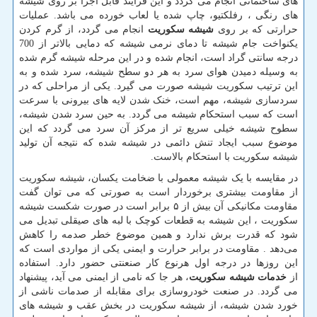
های ساختمانی انجام می گردد و این فرآیند قابل اجرا بر روی شیشه
های رنگی ، رفلکتیو، چاپ شده یا لعاب خورده می باشد. عملیات
حرارتی که بر روی
شیشه سکوریت
انجام می گردد، از گرم کردن
یکنواخت جام شیشه تا دمای نرمی شیشه که دمایی بالاتر از 700
درجه سانتی گراد است، انجام شده و در این مرحله شیشه گرم شده
به وسیله دمیدن هوای سرد به هر دو سطح شیشه، سرد شده و به
این ترتیب سکوریت شیشه صورت می گیرد. یکی از مراحلی که در
سردسازی شیشه، مهم است، خنک شدن لایه های بیرونی با سرعت
است که سبب استحکام شیشه می گردد. به حین سرد شدن شیشه،
سطوح شیشه خیلی سریع تر از مرکز آن سرد می گردد که این
موضوع سبب ایجاد تنش دائمی در شیشه شده که نتیجه آن تولید
شیشه سکوریت با استحکام بالاست.
در مقایسه با یک شیشه معمولی با ضخامت یکسان، شیشه سکوریت
از مقاومت بیشتری برخوردار است به صورتی که می توان گفت
مقاومت مکانیکی آن بیش از ۵ برابر است در صورت شکست شیشه
سکوریت ، این شیشه به قطعات کوچک با لبه های صیقلی تبدیل می
شود که قدرت برش ندارد و همین موضوع خطر صدمه را کاهش
می‌دهد . مقاومت در برابر حرارت و ایمنی یکی از مواردی است که
این روزها در درجه اول هرنوع کار صنعنتی حضور دارد. استفاده
از
خدمات شیشه سکوریت
، هر جا که نامی از ایمنی می آید، پیشنهاد
می گردد. در صنعت خودروسازی برای مقابله از صدمات ناشی از
خورد شدن شیشه، از شیشه سکوریت در بخش عقب و شیشه های