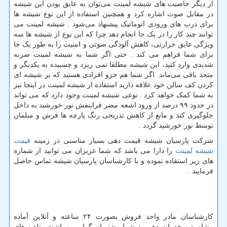
از دیگر خاصیت های شیشه لمینت می‌توان به عایق بودن این شیشه
در مقابل صوت اشاره کرد و همچنین استفاده از این نوع شیشه ها
برای درب های ورودی اتوماتیک پیشنهاد می‌شود . شیشه لمینت می
توانند چند کار را در یک جا انجام دهد چرا که این نوع از شیشه ها سه
ویژگی عایق حرارتی، کاهش آلودگی صوتی و امنیت را به طور یک جا
برای شما فراهم می کند . حتی اگر شما به شیشه لمینت ضربه
شدیدی وارد کنید، این شیشه مطلقا نمی ریزد و چسبیده به یکدیگر و
متحد باقی می‌ماند. اگر شما هم جزو افرادی هستید که بر شیشه ای
کردن کف سالن خود علاقه دارید استفاده از شیشه لمینت در اینجا نیز
به شما کمک خواهد کرد . نوعی شیشه لمینت وجود دارد که می تواند
در حدود ۹۹ درصد از ورود اشعه مضر فرابنفش نور خورشید به داخل
جلوگیری کند و مانع از کاهش تدریجی رنگ پارچه ها فرش و مبلمان
توسط نور خورشید گردد .
شرکت پارسیان شیشه قیمت دهی بسیار مناسبی در زمینه
قیمت
شیشه لمینت
را دارا می باشد که شما عزیزان می توانید از شماره
های زیر استفاده نموده و با کارشناسان پارسیان شیشه تماس جاصل
فرمایید .
کارشناسان مادر واحد فروش بصورت
۲۴
ساعته و آنلاین آماده
مشاوره و خدمات دهی به شما مشتریان گرامی میباشند . تلفن های