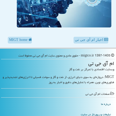
اخبار ام آی جی تی
MIGT home
migtco.ir 1397-1405 - حقوق مادی و معنوی سایت ام آی جی تی محفوظ است
ام آی جی تی
وبسایت اقتصادی با تمرکز بر نفت و گاز
MIGT: دروازه‌ای به سوی دنیای انرژی، از نفت و گاز و سوخت فسیلی تا انرژی‌های تجدیدپذیر و
فناوری‌های نوین، همراه با تحلیل‌های دقیق و اخبار به روز
صفحات ام آی جی تی
درباره ما
تبلیغات و رپورتاژ در سایت