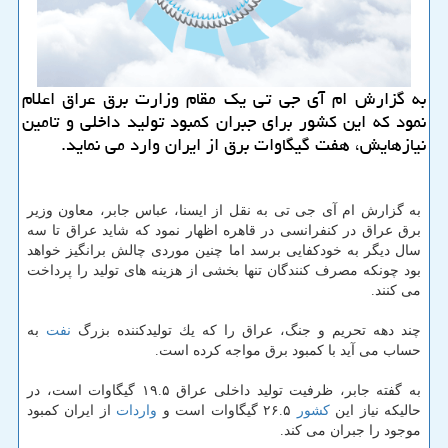
به گزارش ام آی جی تی یك مقام وزارت برق عراق اعلام
نمود كه این كشور برای جبران كمبود تولید داخلی و تامین
نیازهایش، هفت گیگاوات برق از ایران وارد می نماید.
به گزارش ام آی جی تی به نقل از ایسنا، عباس جابر، معاون وزیر
برق عراق در كنفرانسی در قاهره اظهار نمود كه شاید عراق تا سه
سال دیگر به خودكفایی برسد اما چنین موردی چالش برانگیز خواهد
بود چونكه مصرف كنندگان تنها بخشی از هزینه های تولید را پرداخت
می كنند.
چند دهه تحریم و جنگ، عراق را كه یك تولیدكننده بزرگ
نفت
به
حساب می آید با كمبود برق مواجه كرده است.
به گفته جابر، ظرفیت تولید داخلی عراق ۱۹.۵ گیگاوات است، در
حالیكه نیاز این
كشور
۲۶.۵ گیگاوات است و
واردات
از ایران كمبود
موجود را جبران می كند.