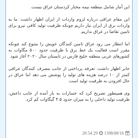
این آمار شامل منطقه نیمه مختار كردستان عراق نیست.
این مقام عراقی درباره لزوم واردات از ایران اظهار داشت: ما به
واردات برق از ایران نیاز داریم چونكه ظرفیت تولید كافی نیرو برای
تامین تقاضا در عراق نداریم.
اما انتظار می رود عراق تامین كنندگان خویش را متنوع كند چونكه
مقرر است فعالیت یك خط برق با ظرفیت حدود ۵۰۰ مگاوات به
كشورهای عربی منطقه خلیج فارس در تابستان سال ۲۰۲۰ آغاز شود.
جابر اظهار داشت: تعرفه پرداختی از جانب مصرف كنندگان عراقی
كمتر از ۱۰ درصد هزینه های تولید را پوشش می دهد اما عراق در
حال افزودن به ظرفیت تولید است.
وی همینطور تصریح كرد كه خسارات به بار آمده از جانب داعش،
ظرفیت تولید داخلی را به میزان حدود ۴.۵ گیگاوات كم كرد.
1398/08/16
20:54:29