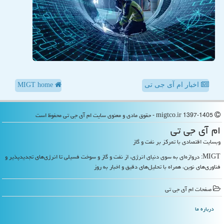
اخبار ام آی جی تی
MIGT home
migtco.ir 1397-1405 - حقوق مادی و معنوی سایت ام آی جی تی محفوظ است
ام آی جی تی
وبسایت اقتصادی با تمرکز بر نفت و گاز
MIGT: دروازه‌ای به سوی دنیای انرژی، از نفت و گاز و سوخت فسیلی تا انرژی‌های تجدیدپذیر و
فناوری‌های نوین، همراه با تحلیل‌های دقیق و اخبار به روز
صفحات ام آی جی تی
درباره ما