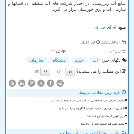
منابع آب زیرزمینی، در اختیار شركت های آب منطقه ای استانها و
سازمان آب و برق خوزستان قرار می گیرد.
منبع:
ام آی جی تی
1398/09/17
14:14:39
4422
/ 5
5.0
تگهای خبر:
آب
,
خرید
,
دستگاه
,
سازمان
این مطلب را می پسندید؟
(0)
(1)
X
تازه ترین مطالب مرتبط
عملیات اجرایی جریمه مالیاتی شرکت ملی نفت متوقف شده است
ناترازی آب و برق با جذب سرمایه گذاری برطرف می شود
دور تغییر قیمت خودرو تند شد
شدت تغییرات قیمت خودرو زیاد شد
نظرات بینندگان در مورد این مطلب