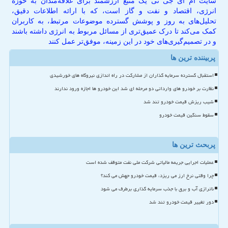
سایت ام آی جی تی یک منبع ارزشمند برای علاقه‌مندان به حوزه
انرژی، اقتصاد و نفت و گاز است، که با ارائه اطلاعات دقیق،
تحلیل‌های به روز و پوشش گسترده موضوعات مرتبط، به کاربران
کمک می‌کند تا درک عمیق‌تری از مسائل مربوط به انرژی داشته باشند
و در تصمیم‌گیری‌های خود در این زمینه، موفق‌تر عمل کنند
پربیننده ترین ها
استقبال گسترده سرمایه گذاران از مشارکت در راه اندازی نیروگاه های خورشیدی
نظارت بر خودرو های وارداتی دو مرحله ای شد این خودرو ها اجازه ورود ندارند
شیب ریزش قیمت خودرو تند شد
سقوط سنگین قیمت خودرو
پربحث ترین ها
عملیات اجرایی جریمه مالیاتی شرکت ملی نفت متوقف شده است
چرا وقتی نرخ ارز می ریزد، قیمت خودرو جهش می کند؟
ناترازی آب و برق با جذب سرمایه گذاری برطرف می شود
دور تغییر قیمت خودرو تند شد