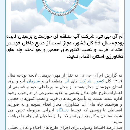
ام آی جی تی: شركت آب منطقه ای خوزستان برمبنای لایحه
بودجه سال 99 كل كشور، مجاز است از منابع داخلی خود در
امتداد خرید و نصب كنتورهای حجمی و هوشمند چاه های
كشاورزی استان اقدام نماید.
به گزارش ام آی جی تی به نقل از مهر، برمبنای لایحه بودجه سال
۱۳۹۹ كل
كشور
،
شركت
های
آب
منطقه ای و
سازمان
آب و برق
استان خوزستان مجاز هستند از محل منابع داخلی خود و قسمتی از
اعتبارات طرح های تعادل بخشی و تغذیه مصنوعی در چارچوب وجوه
اداره شده، نسبت به تأمین هزینه های خرید و نصب كنتورهای حجمی
و هوشمند چاه های آب كشاورزی مجاز اقدام نموده و به صورت
اقساطی با روشی كه توسط
دستگاه
اجرایی مربوطه تعیین می
شود، ستاندن و كارمزد این تسهیلات را از صاحبان این چاه ها دریافت
نمایند.
صد درصد اقساط وصولی برای اجرای طرح های احیاء و تعادل بخشی