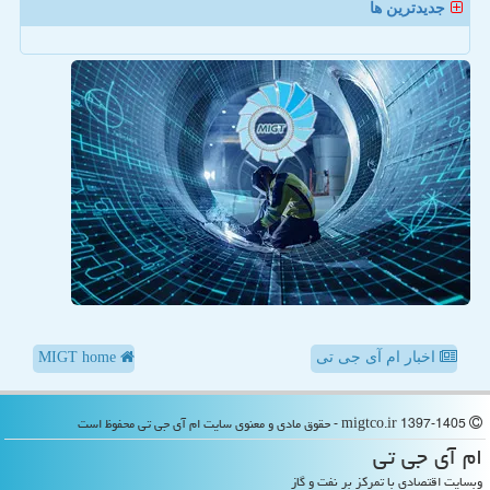
جدیدترین ها
اخبار ام آی جی تی
MIGT home
migtco.ir 1397-1405 - حقوق مادی و معنوی سایت ام آی جی تی محفوظ است
ام آی جی تی
وبسایت اقتصادی با تمرکز بر نفت و گاز