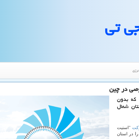
جی تی
نرژی
وصی در چین
 كه بدون
تان شمال
كت
"استیت
ه خورشیدی ۵۰۰ مگاواتی را در استان