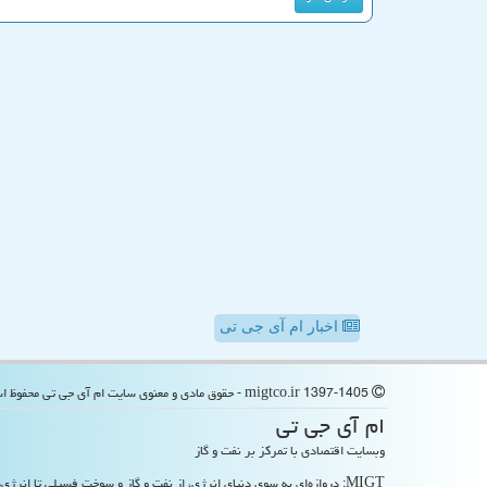
اخبار ام آی جی تی
migtco.ir 1397-1405 - حقوق مادی و معنوی سایت ام آی جی تی محفوظ است
ام آی جی تی
وبسایت اقتصادی با تمرکز بر نفت و گاز
MIGT: دروازه‌ای به سوی دنیای انرژی، از نفت و گاز و سوخت فسیلی تا انرژی