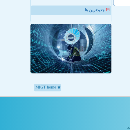
جدیدترین ها
MIGT home
یت