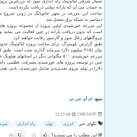
شمال شرقی لیااونینگ راه اندازی نمود كه بزرگترین پرو
به حساب می آید كه یارانه دولتی دریافت نكرده است.
دسامبر به شبكه برق متصل شد.
این مزرعه خورشیدی اولین پروژه از مجموعه پروژه های
است كه بدون دریافت یارانه در چین فعالیت می نمایند و ب
نیروگاههای زغال سوز و گازسوز رقابت خواهند كرد.
یوان (۴۱۵ میلیون دلار) سرمایه گذاری شده است.
مزرعه خورشیدی ۵۰۰ مگاواتی دیگر در استانهای هیلونگ جیانگ و جیانگ سو در دست ساخت هستند كه حمایت مالی دولت را دریافت نكرده اند.
دلار) در تولید نیروی تجدیدپذیر شامل خورشیدی، بادی، هید
منبع:
ام آی جی تی
1398/10/05
15:27:09
تگهای خبر:
انرژی
,
تولید
,
راه اندازی
,
سرما
این مطلب را می پسندید؟
(0)
(1)