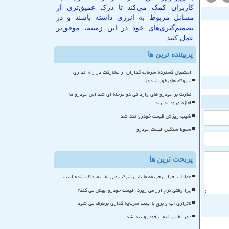
کاربران کمک می‌کند تا درک عمیق‌تری از
مسائل مربوط به انرژی داشته باشند و در
تصمیم‌گیری‌های خود در این زمینه، موفق‌تر
عمل کنند
پربیننده ترین ها
استقبال گسترده سرمایه گذاران از مشارکت در راه اندازی
نیروگاه های خورشیدی
نظارت بر خودرو های وارداتی دو مرحله ای شد این خودرو ها
اجازه ورود ندارند
شیب ریزش قیمت خودرو تند شد
سقوط سنگین قیمت خودرو
پربحث ترین ها
عملیات اجرایی جریمه مالیاتی شرکت ملی نفت متوقف شده است
چرا وقتی نرخ ارز می ریزد، قیمت خودرو جهش می کند؟
ناترازی آب و برق با جذب سرمایه گذاری برطرف می شود
دور تغییر قیمت خودرو تند شد