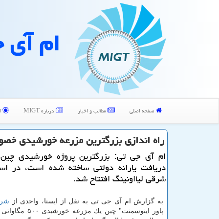
ام آی 
صفحه اصلی
مطالب و اخبار
درباره MIGT
ا
راه اندازی بزرگترین مزرعه خورشیدی خص
ام آی جی تی: بزرگترین پروژه خورشیدی چین
دریافت یارانه دولتی ساخته شده است، در اس
شرقی لیااونینگ افتتاح شد.
به گزارش ام آی جی تی به نقل از ایسنا، واحدی از
شر
پاور اینوسمنت" چین یك مزرع