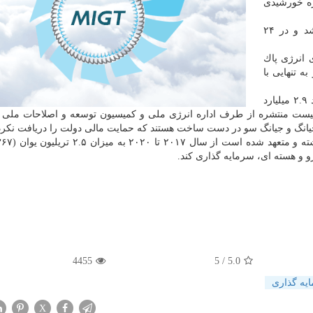
ژه خورشیدی
ساخت این مزرعه در شهر چائویانگ در ژوئن شروع شد و در ۲۴
 انرژی پاك
ه تنهایی با
طبق گزارش بلومبرگ، برای ساخت پروژه لیااونینگ حدود ۲.۹ میلیارد
 طبق لیست منتشره از طرف اداره انرژی ملی و كمیسیون توسعه و اصلاحات ملی 
رو و هسته ای، سرمایه گذاری كند.
4455
/ 5
5.0
یه گذاری
X