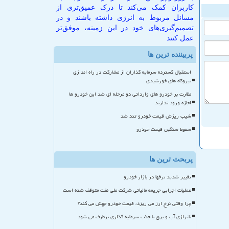
کاربران کمک می‌کند تا درک عمیق‌تری از
مسائل مربوط به انرژی داشته باشند و در
تصمیم‌گیری‌های خود در این زمینه، موفق‌تر
عمل کنند
پربیننده ترین ها
استقبال گسترده سرمایه گذاران از مشارکت در راه اندازی
نیروگاه های خورشیدی
نظارت بر خودرو های وارداتی دو مرحله ای شد این خودرو ها
اجازه ورود ندارند
شیب ریزش قیمت خودرو تند شد
سقوط سنگین قیمت خودرو
پربحث ترین ها
تغییر شدید نرخها در بازار خودرو
عملیات اجرایی جریمه مالیاتی شرکت ملی نفت متوقف شده است
چرا وقتی نرخ ارز می ریزد، قیمت خودرو جهش می کند؟
ناترازی آب و برق با جذب سرمایه گذاری برطرف می شود