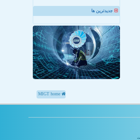
جدیدترین ها
MIGT home
یت