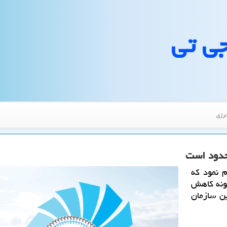
جی تی
نرژی
حدود است
م نمود كه
ونه كاهش
ن سازمان