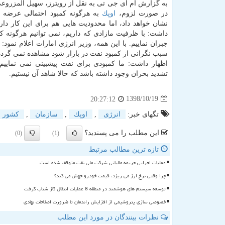
به گزارش ام آی جی تی به نقل از رویترز، سهیل المزروعی
در صورت لزوم،
اوپك
به هرگونه كمبود احتمالی عرضه
نشان خواهد داد، اما محدودیت هایی هم برای این كار دار
داشت: با ظرفیت مازادی كه داریم، نمی توانیم هرگونه كم
جبران نماییم. با این همه، وزیر انرژی امارات اعلام نمود
سبب نگرانی از كمبود نفت در بازار شود مشاهده نمی گردد
اظهار داشت: ما كمبودی برای نفت پیشبینی نمی نماییم،
تشدید بحران وجود داشته باشد كه حالا شاهد آن نیستیم.
1398/10/19
20:27:12
تگهای خبر:
انرژی
,
اوپك
,
سازمان
,
كشور
این مطلب را می پسندید؟
(0)
(1)
تازه ترین مطالب مرتبط
عملیات اجرایی جریمه مالیاتی شرکت ملی نفت متوقف شده است
چرا وقتی نرخ ارز می ریزد، قیمت خودرو جهش می کند؟
توسعه سیستم های هوشمند در منطقه 8 عملیات انتقال گاز شتاب گرفت
خصوصی سازی پتروشیمی از افزایش راندمان تا ضرورت اصلاحات نهادی
نظرات بینندگان در مورد این مطلب