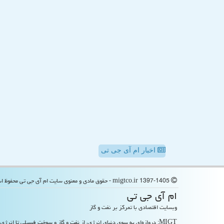
اخبار ام آی جی تی
migtco.ir 1397-1405 - حقوق مادی و معنوی سایت ام آی جی تی محفوظ است
ام آی جی تی
وبسایت اقتصادی با تمرکز بر نفت و گاز
MIGT: دروازه‌ای به سوی دنیای انرژی، از نفت و گاز و سوخت فسیلی تا انرژی