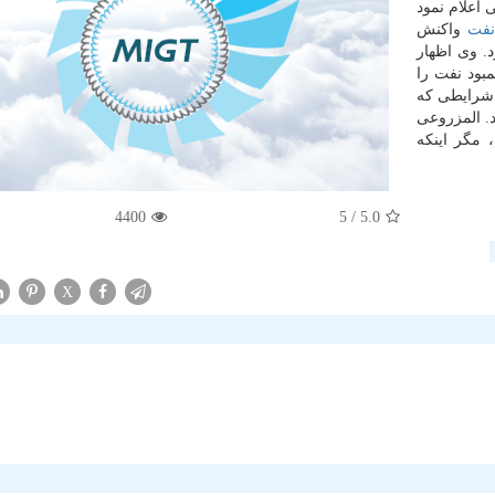
 اعلام نمود
نفت
واكنش
د. وی اظهار
بود نفت را
: شرایطی كه
. المزروعی
 مگر اینكه
4400
/ 5
5.0
X