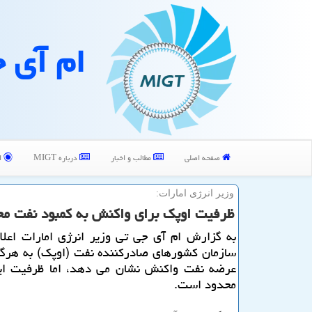
ام آی 
صفحه اصلی
مطالب و اخبار
درباره MIGT
ا
وزیر انرژی امارات:
ظرفیت اوپك برای واكنش به كمبود نفت م
به گزارش ام آی جی تی وزیر انرژی امارات اعلا
سازمان كشورهای صادركننده نفت (اوپك) به هرگ
عرضه نفت واكنش نشان می دهد، اما ظرفیت ای
محدود است.