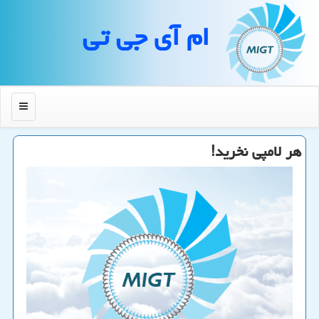
ام آی جی تی
منو
هر لامپی نخرید!