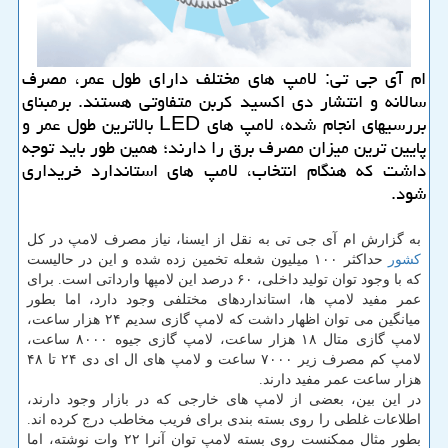
ام آی جی تی: لامپ های مختلف دارای طول عمر، مصرف
سالانه و انتشار دی اكسید كربن متفاوتی هستند. برمبنای
بررسیهای انجام شده، لامپ های LED بالاترین طول عمر و
پایین ترین میزان مصرف برق را دارند؛ همین طور باید توجه
داشت كه هنگام انتخاب، لامپ های استاندارد خریداری
شود.
به گزارش ام آی جی تی به نقل از ایسنا، نیاز مصرف لامپ در كل
كشور
حداكثر ۱۰۰ میلیون شعله تخمین زده شده و این در حالیست
كه با وجود توان تولید داخلی، ۶۰ درصد این لامپها وارداتی است. برای
عمر مفید لامپ ها، استانداردهای مختلفی وجود دارد، اما بطور
میانگین می توان اظهار داشت كه لامپ گازی سدیم ۲۴ هزار ساعت،
لامپ گازی متال ۱۸ هزار ساعت، لامپ گازی جیوه ۸۰۰۰ ساعت،
لامپ كم مصرف زیر ۷۰۰۰ ساعت و لامپ های ال ای دی ۲۴ تا ۴۸
هزار ساعت عمر مفید دارند.
در این بین، بعضی از لامپ های خارجی كه در بازار وجود دارند،
اطلاعات غلطی را روی بسته بندی برای فریب مخاطب درج كرده اند.
بطور مثال ممكنست روی بسته لامپ توان آنرا ۲۲ وات نوشته، اما