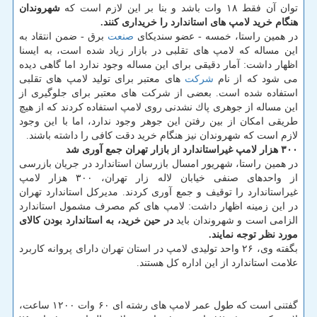
توان آن فقط ۱۸ وات باشد و بنا بر این لازم است كه
شهروندان
هنگام خرید لامپ های استاندارد را خریداری كنند.
در همین راستا، خمسه - عضو سندیكای
صنعت
برق - ضمن انتقاد به
این مساله كه لامپ های تقلبی در بازار زیاد شده است، به ایسنا
اظهار داشت: آمار دقیقی برای این مساله وجود ندارد اما گاهی دیده
می شود كه از نام
شركت
های معتبر برای تولید لامپ های تقلبی
استفاده شده است. بعضی از شركت های معتبر برای جلوگیری از
این مساله از جوهری پاك نشدنی روی لامپ استفاده كردند كه از هیچ
طریقی امكان از بین رفتن این جوهر وجود ندارد، اما با این وجود
لازم است كه شهروندان نیز هنگام خرید دقت كافی را داشته باشند.
۳۰۰ هزار لامپ غیراستاندارد از بازار تهران جمع آوری شد
در همین راستا، شهریور امسال بازرسان استاندارد در جریان بازرسی
از واحدهای صنفی خیابان لاله زار تهران، ۳۰۰ هزار لامپ
غیراستاندارد را توقیف و جمع آوری كردند. مدیركل استاندارد تهران
در این زمینه اظهار داشت: لامپ های كم مصرف مشمول استاندارد
الزامی است و شهروندان باید
در حین خرید، به استاندارد بودن كالای
مورد نظر توجه نمایند.
بگفته وی، ۲۶ واحد تولیدی لامپ در استان تهران دارای پروانه كاربرد
علامت استاندارد از این اداره كل هستند.
گفتنی است كه طول عمر لامپ های رشته ای ۶۰ وات ۱۲۰۰ ساعت،