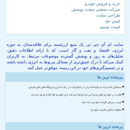
خرید و فروش خودرو
شرکت صنعتی سخت پوشش
طراحی سایت
فیش حج
قیمت بیسیم
سایت ام آی جی تی یک منبع ارزشمند برای علاقه‌مندان به حوزه
انرژی، اقتصاد و نفت و گاز است، که با ارائه اطلاعات دقیق،
تحلیل‌های به روز و پوشش گسترده موضوعات مرتبط، به کاربران
کمک می‌کند تا درک عمیق‌تری از مسائل مربوط به انرژی داشته باشند
و در تصمیم‌گیری‌های خود در این زمینه، موفق‌تر عمل کنند
پربیننده ترین ها
استقبال گسترده سرمایه گذاران از مشارکت در راه اندازی نیروگاه های خورشیدی
نظارت بر خودرو های وارداتی دو مرحله ای شد این خودرو ها اجازه ورود ندارند
شیب ریزش قیمت خودرو تند شد
سقوط سنگین قیمت خودرو
پربحث ترین ها