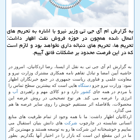
به گزارش ام آی جی تی وزیر نیرو با اشاره به تحریم های
اعمال شده همچون در حوزه فروش نفت اظهار داشت:
تحریم ها، تحریم های دنباله داری نخواهد بود و لازم است
كه در این فرصت محدود بر مشكلات فائق آییم.
به گزارش ام آی جی تی به نقل از ایسنا، رضا اردكانیان، امروز در
حاشیه آیین امضا و تبادل تفاهم نامه همكاری مشترك وزارت نیرو و
معاونت علمی و فناوری ریاست جمهوری در جمع خبرنگاران اظهار
نمود: وزارت نیرو جزو
دستگاه
هایی است كه بیشترین سطح تماس را
با مردم در همه جای
كشور
دارد و دو كالای مهم و راهبردی
آب
و
انرژی را عرضه می كند. هر نوع تصحیحی در روش عرضه این
محصولات، بلافاصله اثر مستقیم خویش را روی سایر عرصه ها هم
می گذارد.
اردكانیان اظهار داشت: ما با همه وجود از تمام ظرفیت های منابع
انسانی شایسته در چارچوب
شركت
های دانش بنیان استقبال می
نماییم و خوشبختانه این شركت ها رو به توسعه هستند و مهمترین كار
ما در این مقطع این است كه بازار را در اختیار آنها بگذاریم. بطور