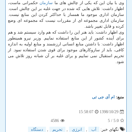
وی با بیان این كه یكی از چالش های ما
سازمان
حكمرانی ماست،
اظهار داشت: تلاش هایی كه شده در جهت غلبه بر این چالش است.
سازمان اداری موجود ما همساز با حداكثر كردن این منابع نیست.
سازمان اداری مجموعه ای از مقررات نیست كه مجموعه ای وضع
كرده و قابل تغییر باشد.
وی اظهار داشت: باید هنر این را داشت كه هم وارد سیستم شد و هم
برای آینده كشور از این منابع استفاده نماییم. وزیر نیرو همینطور
اظهار داشت: با داشتن منابع انسانی ارزشمند و منابع اولیه به اندازه
كافی، باید از سازوكارهای موجود برای قوی شدن استفاده نمود. از
تحریم استقبال نمی نماییم و برای غلبه بر آن شبانه روز تلاش می
شود.
منبع:
ام آی جی تی
1398/10/29
15:58:07
4586
/ 5
5.0
تگهای خبر:
آب
,
انرژی
,
تحریم
,
دستگاه