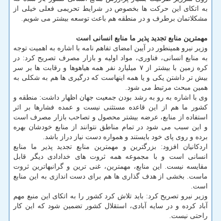
به اتكای این حركت ها بخصوص در شرایط تحریمی فعلی خیلی از
مشكلاتمان برطرف و در منطقه هم باعث توسعه بیشتر می شویم.
مهمترین منابع تجدید پذیر ما منابع انسانی است
وزیر نیرو همینطور در آیین امضای تفاهم نامه با اشاره به اهمیت توجه
به منابع انسانی، فناوری، مواد اولیه و بازار مصرف تصریح كرد: در
كره زمین با بیشتر از ۷ میلیارد نفر همه هیاهوها و رقابت ها بر سر
بیش تر داشتن یكی و یا همه اینهاست كه درگیری ها هم به شكلی به
همین مبحث مرتبط می شود.
وی با اشاره به رو به رشد بودن جمعیت جهان اظهار داشت: منطقه و
كشور ما هم از این قاعده مستثنی نیست و عمده فشارها بر اثر
استفاده از منابع، عرضه بیشتر محصول و تصاحب بازار مصرف است
و این سبب می شود در تمام مناطق نتوانند از منابع خودشان بهره
برده و روی پای خود بایستند و همواره دست نیاز دراز باشد.
اردكانیان افزود: بزرگترین و مهمترین منابع تجدید پذیر ما منابع
انسانی است و با مجموعه همه ثروت های خدادادی دیگر قابل
مقایسه نیست. این منابع، مهمترین، غنی ترین و گرانبهاترین ثروت
ماست. بخشی از هدف گذاری ها هم برای دست اندازی به این منابع
است.
وزیر نیرو تصریح كرد: باید تلاش كرد كشور را به اتكای این منبع مهم
آباد كرده و در سایه آبادی، استقلال كشور تضمین شود كه این كار
راحتی نیست.