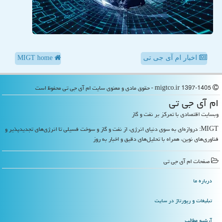
اخبار ام آی جی تی
MIGT home
migtco.ir 1397-1405 - حقوق مادی و معنوی سایت ام آی جی تی محفوظ است
ام آی جی تی
وبسایت اقتصادی با تمرکز بر نفت و گاز
MIGT: دروازه‌ای به سوی دنیای انرژی، از نفت و گاز و سوخت فسیلی تا انرژی‌های تجدیدپذیر و
فناوری‌های نوین، همراه با تحلیل‌های دقیق و اخبار به روز
صفحات ام آی جی تی
درباره ما
تبلیغات و رپورتاژ در سایت
آرشیو مطالب