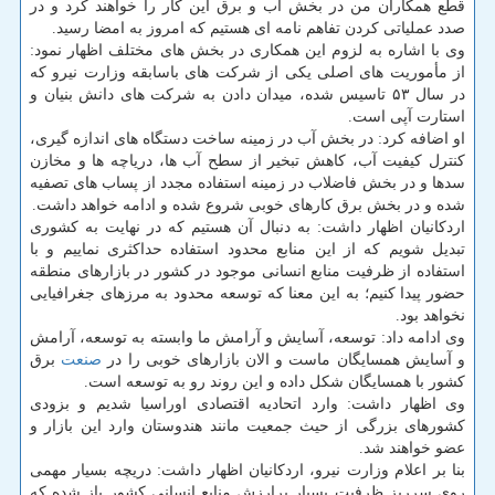
قطع همكاران من در بخش آب و برق این كار را خواهند كرد و در
صدد عملیاتی كردن تفاهم نامه ای هستیم كه امروز به امضا رسید.
وی با اشاره به لزوم این همكاری در بخش های مختلف اظهار نمود:
از مأموریت های اصلی یكی از شركت های باسابقه وزارت نیرو كه
در سال ۵۳ تاسیس شده، میدان دادن به شركت های دانش بنیان و
استارت آپی است.
او اضافه كرد: در بخش آب در زمینه ساخت دستگاه های اندازه گیری،
كنترل كیفیت آب، كاهش تبخیر از سطح آب ها، دریاچه ها و مخازن
سدها و در بخش فاضلاب در زمینه استفاده مجدد از پساب های تصفیه
شده و در بخش برق كارهای خوبی شروع شده و ادامه خواهد داشت.
اردكانیان اظهار داشت: به دنبال آن هستیم كه در نهایت به كشوری
تبدیل شویم كه از این منابع محدود استفاده حداكثری نماییم و با
استفاده از ظرفیت منابع انسانی موجود در كشور در بازارهای منطقه
حضور پیدا كنیم؛ به این معنا كه توسعه محدود به مرزهای جغرافیایی
نخواهد بود.
وی ادامه داد: توسعه، آسایش و آرامش ما وابسته به توسعه، آرامش
و آسایش همسایگان ماست و الان بازارهای خوبی را در
صنعت
برق
كشور با همسایگان شكل داده و این روند رو به توسعه است.
وی اظهار داشت: وارد اتحادیه اقتصادی اوراسیا شدیم و بزودی
كشورهای بزرگی از حیث جمعیت مانند هندوستان وارد این بازار و
عضو خواهند شد.
بنا بر اعلام وزارت نیرو، اردكانیان اظهار داشت: دریچه بسیار مهمی
روی سرریز ظرفیت بسیار پرارزش منابع انسانی كشور باز شده كه