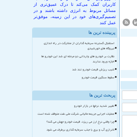
کاربران کمک می‌کند تا درک عمیق‌تری از
مسائل مربوط به انرژی داشته باشند و در
تصمیم‌گیری‌های خود در این زمینه، موفق‌تر
عمل کنند
پربیننده ترین ها
استقبال گسترده سرمایه گذاران از مشارکت در راه اندازی
نیروگاه های خورشیدی
نظارت بر خودرو های وارداتی دو مرحله ای شد این خودرو ها
اجازه ورود ندارند
شیب ریزش قیمت خودرو تند شد
سقوط سنگین قیمت خودرو
پربحث ترین ها
تغییر شدید نرخها در بازار خودرو
عملیات اجرایی جریمه مالیاتی شرکت ملی نفت متوقف شده است
چرا وقتی نرخ ارز می ریزد، قیمت خودرو جهش می کند؟
ناترازی آب و برق با جذب سرمایه گذاری برطرف می شود