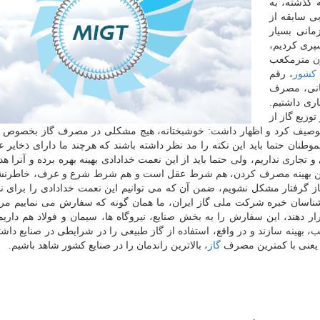
 گذشته، به
بی سابقه از
مانی بسیار
پری كردیم،
ه، عدد مصرف خانگی به ۵۹۹ میلیون مترمكعب
كشور
، رقم
مانی، مصرف
اری داشتیم.
وزیع گاز از
ه توصیف كرد و اظهار داشت: خوشبختانه، هیچ مشكلی در مصرف گاز بخصوص
طنان حتما باید این نكته را مد نظر داشته باشند كه هرچند ما دارای ذخایر ع
ری نداریم، ولی حتما باید از این نعمت خدادادی بهینه بهره برده و آنرا هدر
ه این بهینه مصرف كردن، هم شرط عقل است و هم شرط شرع و عرف، خاطرنش
 گرفتار مشكل نشویم، ضمن آن كه می توانیم این نعمت خدادادی را برای 
رشناسان خبره شركت ملی گاز ایران، ما همان گونه كه سفارش می نماییم مر
دهند، این سفارش را به بخش صنایع، نیروگاه ها، سیمان و فولاد هم داریم 
 بهینه سازند و در واقع، استفاده از گاز طبیعی را در شرایطی در صنایع داشت
م؛ یعنی با كمترین مصرف
گاز
، بالاترین راندمان را در صنایع كشور شاهد باشیم.