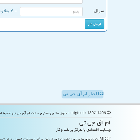
سوال:
= ۷ بعلاوه ۵
اخبار ام آی جی تی
migtco.ir 1397-1405 - حقوق مادی و معنوی سایت ام آی جی تی محفوظ است
ام آی جی تی
وبسایت اقتصادی با تمرکز بر نفت و گاز
MIGT: دروازه‌ای به سوی دنیای انرژی، از نفت و گاز و سوخت فسیلی تا انرژی