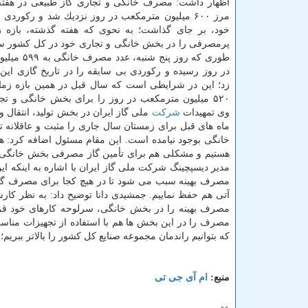
اظهار داشت: مصرف خانگی و تجاری گاز طبیعی در هفته
مرز ۶۰۰ میلیون مترمكعب در روز نزدیك شد و ركوردی 
خود، بر جای گذاشت؛ به نحوی كه هفته گذشته، بازه ز
پرمصرفی را در بخش خانگی و تجاری خود در كل كشور س
طوری كه روز پنج شنب
در روز رسیده و ركوردی بی سابقه را در تاریخ گازی این
زد؛ این در شرایطی است كه سال قبل در همین بازه ز
۵۲۰ میلیون مترمكعب در روز را برای بخش خانگی و تج
وی تمهیدات
شركت
ملی گاز ایران در بخش تولید، انتقال و ت
ماه های قبل برای زمستان سال جاری را مثبت و عاقلان
خانگی بوجود نیامده است. این مقام مسئول اضافه كرد: همو
هستیم و مشكلی هم برای تأمین گاز مصرفی بخش خانگی و تجا
مدیر دیسپچینگ شركت ملی گاز ایران با اشاره به اینك
مصرف بهینه سبب می شود تا در هیچ كجا برای مصرف گاز
آتی هم حفظ نماییم. جمشیدی دانا توضیح داد: به نظر كا
مصرف بهینه را در بخش خانگی، سرلوحه كارهای خود قرار 
مصرف را در این بخش ها هم با استفاده از تجهیزات مناسب،
كه بتوانیم راندمان مجموعه صنایع كل كشور را بالاتر ببری
منبع:
ام آی جی تی