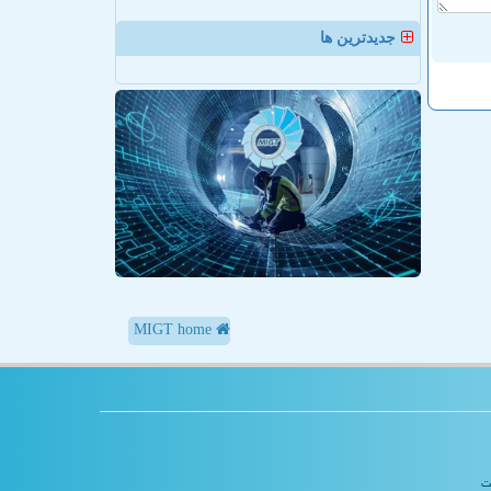
جدیدترین ها
MIGT home
یت