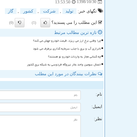
1398/10/30
13:53:50
تگهای خبر:
تولید
,
شركت
,
كشور
,
گاز
این مطلب را می پسندید؟
(0)
(1)
تازه ترین مطالب مرتبط
چرا وقتی نرخ ارز می ریزد، قیمت خودرو جهش می کند؟
ناترازی آب و برق با جذب سرمایه گذاری برطرف می شود
چه کسانی مجاز به واردات خودرو نو هستند؟
اتصال سومین واحد بخار نیروگاه فردوسی به شبکه برق کشور
نظرات بینندگان در مورد این مطلب
ن
نام:
ایمیل:
نظر: