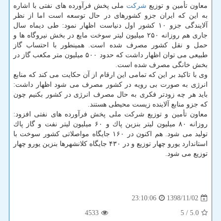
معاون تأمین و توزیع
شركت
ملی پخش فرآورده های نفتی با اشاره
به این كه ایران جزو كشورهای در حال توسعه است اما از نظر
آلایندگی جزو ۱۰ كشور اول دنیاست اظهار نمود: طی دیماه سال
جاری هم روزانه ۲۵۰ میلیون لیتر سوخت مایع در بخش نیروگاه ها و
حمل و نقل كشور مصرف شده است. همینطور با احتساب گاز
طبیعی می توان اظهار داشت كه حدود ۵۰۰ میلیون متر مكعب گاز در
بخش خانگی مصرف شده است.
وی با تاكید بر این كه تمامی این ارقام از آن حكایت می كند كه منابع
انرژی به صورت بی رویه در كشور مصرف می شود اظهار داشت:
باید هر چه زودتر فكری به حال مصرف انرژی در كشور بكنیم چون
كه جزو منابع آلاینده زیست محیطی هستند.
معاون تأمین و توزیع شركت ملی پخش فرآورده های نفتی افزود:
روزانه ۸۰ میلیون لیتر بنزین پاك و ۶۰ میلیون لیتر نفت و گاز پاك
تولید می شود. هم اكنون در ۱۶۰ جایگاه مواصلاتی كشور سوخت با
استاندارد یورو چهار توزیع و در ۴۳۰ جایگاه كلانشهرها بنزین یورو چهار
توزیع می شود.
1398/11/02
23:10:06
4533
/ 5
5.0