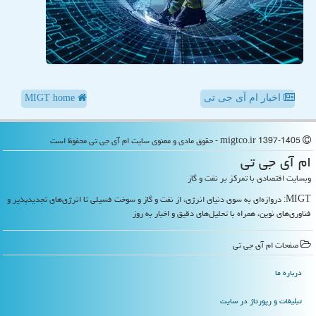
اخبار ام آی جی تی
MIGT home
migtco.ir 1397-1405 - حقوق مادی و معنوی سایت ام آی جی تی محفوظ است
ام آی جی تی
وبسایت اقتصادی با تمرکز بر نفت و گاز
MIGT: دروازه‌ای به سوی دنیای انرژی، از نفت و گاز و سوخت فسیلی تا انرژی‌های تجدیدپذیر و
فناوری‌های نوین، همراه با تحلیل‌های دقیق و اخبار به روز
صفحات ام آی جی تی
درباره ما
تبلیغات و رپورتاژ در سایت