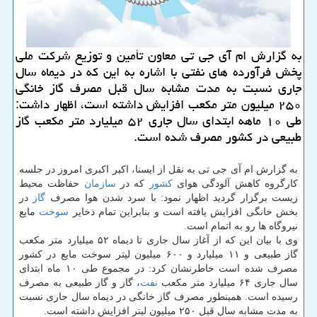
به گزارش ام آی جی تی معاون تأمین و توزیع شركت ملی
پخش فرآورده های نفتی با اشاره به این كه در دیماه سال
جاری نسبت به مدت مشابه سال قبل مصرف گاز خانگی
۲۵۰ میلیون متر مكعب افزایش داشته است، اظهار داشت:
طی ۱۰ ماهه ابتدای سال جاری ۵۲ میلیارد متر مكعب گاز
طبیعی در كشور مصرف شده است.
به گزارش ام آی جی تی به نقل از ایسنا، اكبر اكبری امروز در جلسه
كارگروه كاهش آلودگی هوای
كشور
كه در
سازمان
حفاظت محیط
زیست برگزار گردید اظهار نمود: با سرد شدن هوا مصرف
گاز
در
بخش خانگی افزایش یافته است و بنابراین تمام ذخایر
سوخت
مایع
نیروگاه ها رو به اتمام است.
وی با بیان این كه از آغاز سال جاری تا دیماه ۵۲ میلیارد متر مكعب
گاز طبیعی و ۱۱ میلیارد و ۶۰۰ میلیون لیتر سوخت مایع در كشور
مصرف شده است خاطرنشان كرد: در مجموع طی ۱۰ ماه ابتدای
سال جاری ۶۴ میلیارد متر مكعب
نفت
، گاز و گاز طبیعی به مصرف
رسیده است. همینطور مصرف گاز خانگی در دیماه سال جاری نسبت
به مدت مشابه سال قبل ۲۵۰ میلیون لیتر افزایش داشته است.