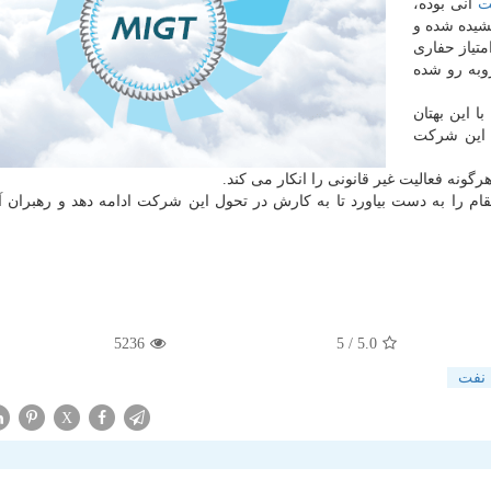
ت
انی بوده،
ه كشیده شده و
برای كسب امتیاز حفاری
روبه رو شده
ا این بهتان
 این شركت
ونه فعالیت غیر قانونی را انكار می كند.
ام را به دست بیاورد تا به كارش در تحول این شركت ادامه دهد و رهبران آین
5236
/ 5
5.0
نفت
X