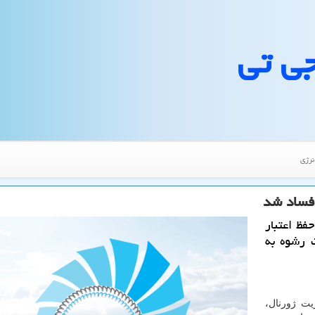
جی تی
نرژی
 فساد شد
فظ اعتبار
 رشوه به
یت ژورنال،