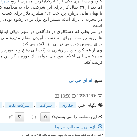
كلودیو دسكالزی یكی از تأثیرگذارترین مدیران تاریخ
شرك
اما بعد از ۳۹ سال كار برای این شركت، حالا به محاكم
با بهتان هایی درباره پرداخت ۱.۳ میلیارد دلار 
در نیجریه با درك اینكه بیشتر این پول برای رشوه بوده، 
است.
در شرایطی كه دسكالزی در دادگاهی در شهر میلان ایتالیا ب
ها روبه روست، برای به دست آوردن مقام مدیرعاملی
برای سومین دوره پی در پی نیز تلاش می كند.
وی از عملكرد خود در رهبری شركت انی دفاع و حضور در هرگ
مدیرعامل انی اعلام نمود می خواهد یك دوره دیگر این مق
تربیت كند.
منبع:
ام آی جی تی
1398/11/06
22:13:50
تگهای خبر:
حفاری
,
شركت
,
شركت نفت
,
این مطلب را می پسندید؟
(0)
(1)
تازه ترین مطالب مرتبط
فقر و فرسودگی مسکن، عوامل پنهان مصرف بالای انرژی در ایران