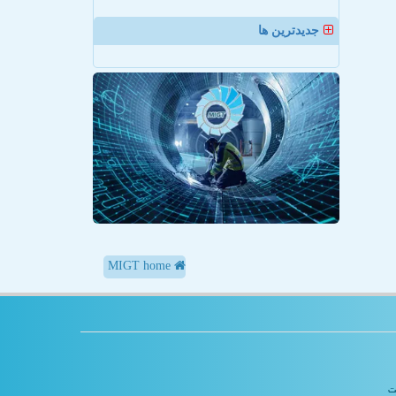
جدیدترین ها
MIGT home
یت