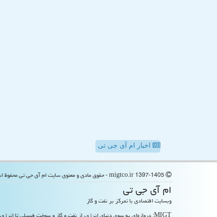
اخبار ام آی جی تی
migtco.ir 1397-1405 - حقوق مادی و معنوی سایت ام آی جی تی محفوظ است
ام آی جی تی
وبسایت اقتصادی با تمرکز بر نفت و گاز
MIGT: دروازه‌ای به سوی دنیای انرژی، از نفت و گاز و سوخت فسیلی تا انرژی