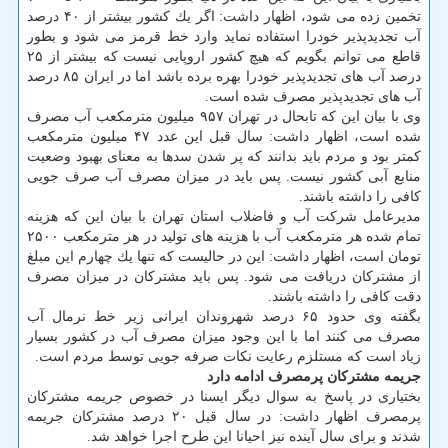
تخمین زده می شود، اظهار داشت: اگر یك كشور بیشتر از ۴۰ درصد
آب تجدیدپذیر خودرا استفاده نماید وارد خط قرمز می شود و بطور
قاطع می توانم بگویم كه هیچ كشور اروپایی نیست كه بیشتر از ۲۵
درصد آب های تجدیدپذیر خودرا بهره برده باشد اما در ایران ۸۵ درصد
آب های تجدیدپذیر مصرف شده است.
وی با بیان این كه تابحال در تهران ۹۵۷ میلیون مترمكعب آب مصرف
شده است، اظهار داشت: سال قبل این عدد ۴۷ میلیون مترمكعب
كمتر بود و مردم باید بدانند كه پر شدن سدها به معنای بهبود وضعیت
منابع آبی كشور نیست. پس باید در میزان مصرف آب صرف جویی
كافی را داشته باشند.
مدیرعامل شركت آب و فاضلاب استان تهران با بیان این كه هزینه
تمام شده هر مترمكعب آب با هزینه های تولید در هر مترمكعب ۲۵۰۰
تومان است، اظهار داشت: این در حالیست كه تنها یك چهارم این مبلغ
از مشتركان دریافت می شود. پس باید مشتركان در میزان مصرف
دقت كافی را داشته باشند.
بگفته وی حدود ۶۵ درصد شهروندان ایرانی زیر خط نرمال آب
مصرف می كنند اما با این وجود میزان مصرف آب در كشور بسیار
زیاد است كه مستلزم رعایت نكات صرفه جویی توسط مردم است.
جریمه مشتركان پرمصرف ادامه دارد
بختیاری در پاسخ به سوال دیگر ایسنا در خصوص جریمه مشتركان
پرمصرف اظهار داشت: در سال قبل ۲۰ درصد مشتركان جریمه
شدند و برای سال آینده نیز احیانا این طرح اجرا خواهد شد.