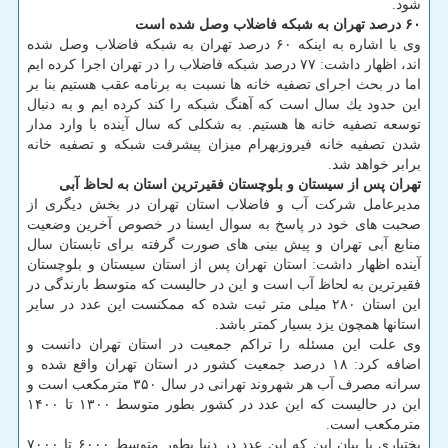
شود.
۶۰ درصد تهران به شبكه فاضلاب وصل شده است
وی با اشاره به اینكه ۶۰ درصد تهران به شبكه فاضلاب وصل شده
اند، اظهار داشت: ۷۷ درصد شبكه فاضلاب را در تهران اجرا كرده ایم
اما در بحث اجرای تصفیه خانه ها نسبت به برنامه عقب هستیم بنا بر
این حدود یك سال است كه آهنگ شبكه را كند كرده ایم و به دنبال
توسعه تصفیه خانه ها هستیم. به شكلی كه سال آینده با وارد مدار
شدن تصفیه خانه فیروزبهرام میزان پیشرفت شبكه و تصفیه خانه
برابر خواهد شد.
تهران پس از سیستان و بلوچستان فقیرترین استان به لحاظ آبی
مدیرعامل شركت آب و فاضلاب استان تهران در بخش دیگری از
صحبت های خود در پاسخ به سوال ایسنا در خصوص آخرین وضعیت
منابع آبی تهران و پیش بینی های صورت گرفته برای تابستان سال
آینده اظهار داشت: استان تهران پس از استان سیستان و بلوچستان
فقیرترین به لحاظ آب است و این در حالیست كه متوسط بارندگی در
این استان ۲۸۰ میلی متر ثبت شده كه ممكنست این عدد در سایر
استانها همچون یزد بسیار كمتر باشد.
وی علت این مسئله را تراكم جمعیت در استان تهران دانست و
اضافه كرد: ۱۸ درصد جمعیت كشور در استان تهران واقع شده و
سرانه مصرف آب هر شهروند تهرانی در سال ۳۵۰ مترمكعب است و
این در حالیست كه این عدد در كشور بطور متوسط ۱۳۰۰ تا ۱۴۰۰
مترمكعب است.
بختیاری با بیان این كه این عدد در دنیا بطور متوسط ۶۰۰۰ تا ۷۰۰۰