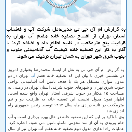
به گزارش ام آی جی تی مدیرعامل شركت آب و فاضلاب
استان تهران از افتتاح تصفیه خانه هفتم آب تهران به
ظرفیت پنج مترمكعب در ثانیه اطلاع داد و اضافه كرد: با
آغاز به كار این تصفیه خانه كیفیت آب آشامیدنی جنوب و
جنوب شرق شهر تهران به شمال تهران نزدیك می شود.
به گزارش ام آی جی تی به نقل از ایسنا، محمدرضا بختیاری امروز
در نشستی خبری با بیان این كه تصفیه خانه هفتم
آب
تهران در دو
مدول موازی مستقل هر یك با هدف تامین آب آشامیدنی نواحی
جنوب شرق تهران و شهرهای جنوب شرقی استان تهران در زمینی به
مساحت ۱۵ هكتار در جنوب شرقی استان تهران واقع شده است،
اظهار نمود: مدول نخست این تصفیه خانه به ظرفیت دو و نیم
مترمكعب در ثانیه در دی ماه سال ۱۳۹۴ توسط رئیس جمهوری راه
اندازی شد.
وی با تاكید بر این كه این تصفیه خانه در حال بهره برداری است و آب
خام ورودی به آن از سد مخزنی ماملو تامین می شود، اشاره كرد:
عملیات راه اندازی مدول دوم تصفیه خانه هفتم آب تهران نیز از سال