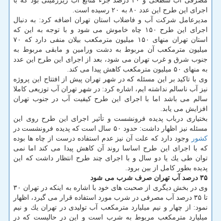
مصرفی آب سطحی و ۳۰ درصد جزء منابع آب زیرزمینی بود كه با
اجرای این طرح این عدد ۸۰ به ۲۰ رسیده است.
مدیرعامل شركت آب و فاضلاب استان تهران اضافه كرد: به دنبال
اجرای این طرح ۱۵۰ چاه خاموش می شود و با توجه به این كه
استان تهران منهای ۱۵۰ میلیون مترمكعب بیلان منفی دارد كه ۷۰
میلیون مترمكعب آن مربوط به دشت ورامین و مابقی مربوط به
جنوب شرق و غرب تهران می شود، بعد از اجرای این طرح این عدد
به منهای ۵۰ میلیون مترمكعب كاهش پیدا می كند.
وی با تاكید بر این مسئله كه در شهر تهران پیش از افتتاح این پروژه
نیز آب ناسالم نداشته ایم، اشاره كرد: در شهر تهران آب توزیعی كاملا
سالم می باشد اما با اجرای این طرح كیفیت آب در جنوب تهران
افزایش می یابد.
بختیاری درباب پدیده فرونشست و تأثیر اجرای این طرح روی این
مسئله نیز اظهار داشت: حدود ۵۰ سال است كه پدیده فرونشست در
كشور
وجود دارد كه علت آن نیز عدم استفاده درست از چاه ها بوده
كه با اجرای این طرح اساسا روند آن كاهش پیدا می كند اما نمی
توان طی یك یا دو سال و با اجرای چند طرح انتظار داشت كه این
پدیده بطور كامل از بین برود.
۳۵ درصد آب تهران صرف شرب می شود
وی در بخش دیگری از صحبت های خود با اشاره به اینكه در تهران ۳۰
تا ۳۵ درصد آب مصرفی در شرب مورد استفاده قرار می گیرد، اظهار
نمود: از چهار و نیم میلیارد مترمكعب آب تولیدی در تهران یك و نیم
میلیارد مترمكعب مربوط به شرب است و این در حالیست كه در