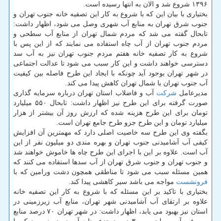
۱۳۹۶ شروع شد و الان به انتها رسیده است.
بختیاری با بیان این كه با شروع به كار این تصفیه خانه جنوب تهران و
جنوب شرق تهران به منابع آب شهری وصل می شود، اظهار داشت:
تابحال گفته می شد كه مردم شمال تهران از منابع آب سطحی و
مردم جنوب تهران از آب چاه استفاده می نمایند كه از این پس با
شروع به كار تصفیه خانه هفتم مردم جنوب تهران نیز به آب سد
دسترسی خواهند داشت و این كار سبب می شود تا عدالت اجتماعی
در شهر تهران بوجود آید چونكه با ایجاد این طرح فاصله بین كیفیت
آب جنوب تهران با شمال تهران كاهش پیدا می كند.
مدیرعامل
شركت
آب و فاضلاب استان تهران درباره سرمایه گذاری
صورت گرفته برای این طرح نیز اظهار داشت: تابحال ۵۵۰ میلیارد
تومان برای این طرح هزینه شده كه ارزش روز آن بیشتر از هزار
میلیارد تومان و این طرح جزو طرح جامع تهران است.
بگفته وی این طرح سه خاصیت اصلی دارد كه مهمترین آن افزایش
كیفی آب آشامیدنی جنوب تهران و بهره مندی دو میلیون نفر از این
آب است. علاوه بر این با اجرای این طرح چاه ها خاموش خواهند شد
و جنوب تهران و جنوب شرق تهران از آب سدها استفاده می كنند كه
همین مسئله سبب می شود تا مناطقی همچون دشت ورامین كه با
فرونشست
مواجه می باشد سیر كاهشی پیدا كند.
بختیاری با تاكید بر این مسئله كه با شروع به كار این تصفیه خانه
علاوه بر ارتقای آب آشامیدنی شهر تهران، منابع آب زیرزمینی در
استان نیز بهبود می یابد، اظهار داشت: در شهر تهران ۷۰ درصد منابع