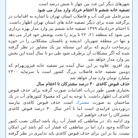
شهرهای دیگر این عدد بین چهار تا شش درصد است.
تصفیه خانه ششم تا اختتام خرداد وارد مدار می شود
مدیرعامل شركت آب و فاضلاب استان تهران با اشاره به اقدامات در
برگرفته شده برای دیگر تصفیه خانه های استان تهران اظهار داشت:
تا اختتام خردادماه ۱۳۹۹ تصفیه خانه ششم نیز وارد مدار بهره برداری
می شود كه منطقه ۲۱، ۲۲ تا پرند را تحت پوشش خود قرار می دهد
و تنها در منطقه شهریار، اندیشه و باغستان مشكلاتی را در حوزه
زیرساخت داریم كه برای این مسئله نیز یك مشاور در نظر گرفته
شده كه اگر مشكلات آن برطرف شود طی دو تا سال آینده این بخش
نیز وارد مدار خواهد شد.
وی افزود: علاوه بر این سال آینده نیز تصفیه خانه فیروزبهرام كه
دومین تصفیه خانه فاضلاب بزرگ كشور است با سرمایه ۲۳۰۰
میلیارد تومان وارد مدار خواهد شد.
حذف قبوض كاغذی ۳۰ درصد مشتركان تا اختتام سال
بختیاری همین طور درباب اقدامات صورت گرفته برای حذف قبوض
كاغذی آب اظهار داشت: با توجه به این كه معمولا كنتورهای آب در یك
ساختمان به صورت
مشترك
است حذف قبوض كاغذی نیازمند
درنوردیدن فرایندی است اما تا آخر سال ۳۰ درصد قبوض كاغذی
مشتركان را حذف خواهیم كرد.
وی ادامه داد: در مناطقی كه فشار آب زیاد باشد امكان نصب كنتور
جداگانه وجود دارد اما در مناطقی كه فشار آب كم باشد این امكان
نیست. بنا بر این برای حذف قبوض كاغذی باید تدابیری در نظر گرفته