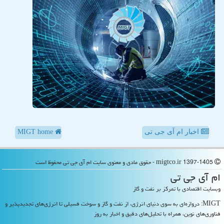
اخبار ام آی جی تی
MIGT home
migtco.ir 1397-1405 - حقوق مادی و معنوی سایت ام آی جی تی محفوظ است
ام آی جی تی
وبسایت اقتصادی با تمرکز بر نفت و گاز
MIGT: دروازه‌ای به سوی دنیای انرژی، از نفت و گاز و سوخت فسیلی تا انرژی‌های تجدیدپذیر و
فناوری‌های نوین، همراه با تحلیل‌های دقیق و اخبار به روز