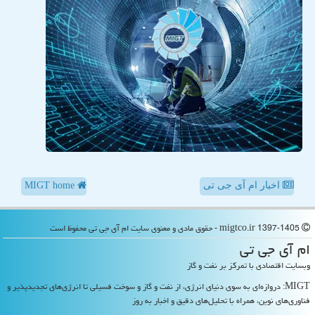
اخبار ام آی جی تی
MIGT home
migtco.ir 1397-1405 - حقوق مادی و معنوی سایت ام آی جی تی محفوظ است
ام آی جی تی
وبسایت اقتصادی با تمرکز بر نفت و گاز
MIGT: دروازه‌ای به سوی دنیای انرژی، از نفت و گاز و سوخت فسیلی تا انرژی‌های تجدیدپذیر و
فناوری‌های نوین، همراه با تحلیل‌های دقیق و اخبار به روز