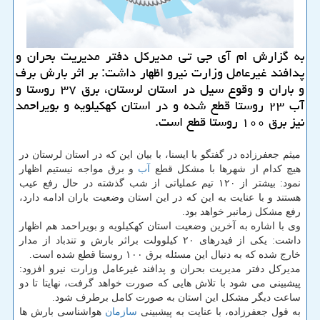
به گزارش ام آی جی تی مدیركل دفتر مدیریت بحران و
پدافند غیرعامل وزارت نیرو اظهار داشت: بر اثر بارش برف
و باران و وقوع سیل در استان لرستان، برق ۳۷ روستا و
آب ۲۳ روستا قطع شده و در استان كهكیلویه و بویراحمد
نیز برق ۱۰۰ روستا قطع است.
میثم جعفرزاده در گفتگو با ایسنا، با بیان این كه در استان لرستان در
هیچ كدام از شهرها با مشكل قطع
آب
و برق مواجه نیستیم اظهار
نمود: بیشتر از ۱۲۰ تیم عملیاتی از شب گذشته در حال رفع عیب
هستند و با عنایت به این كه در این استان وضعیت باران ادامه دارد،
رفع مشكل زمانبر خواهد بود.
وی با اشاره به آخرین وضعیت استان كهكیلویه و بویراحمد هم اظهار
داشت: یكی از فیدرهای ۲۰ كیلوولت براثر بارش و تندباد از مدار
خارج شده كه به دنبال این مسئله برق ۱۰۰ روستا قطع شده است.
مدیركل دفتر مدیریت بحران و پدافند غیرعامل وزارت نیرو افزود:
پیشبینی می شود با تلاش هایی كه صورت خواهد گرفت، نهایتا تا دو
ساعت دیگر مشكل این استان به صورت كامل برطرف شود.
به قول جعفرزاده، با عنایت به پیشبینی
سازمان
هواشناسی بارش ها