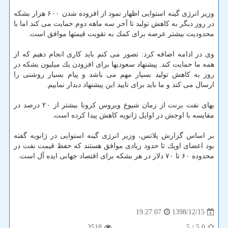
وزیر انرژی گینه استوایی اظهار نمود از افزوده شدن ۶۰۰ هزار بشكه
در روز دیگر به كاهش تولید تا آخر سه ماهه دوم حمایت می كند اما با
محدودیت بیشتر عرضه برای كمك به تقویت قیمتها موافق است.
وی در ادامه اضافه كرد: تصور می كنم باید كاری انجام دهیم كه از
همه ما حمایت كند. پیشنهاد سعودیها برای افزودن یك میلیون بشكه در
روز به كاهش تولید بسیار مهم می باشد و پیام بسیار روشنی را
ارسال می كند و ما باید برای تایید این پیشنهاد دیدار نماییم.
بهای نفت برنت از زمان شیوع ویروس كرونا بیشتر از ۲۰ درصد در
مقایسه با اوجش در اوایل ژانویه كاهش پیدا كرده است.
بر اساس گزارش پلاتس، وزیر انرژی گینه استوایی در ژانویه گفته
بود اعضای اوپك تا حدود زیادی موافق هستند كه حفظ قیمت نفت در
محدوده ۶۰ تا ۷۰ دلار در هر بشكه برای اقتصاد جهانی ایده آل است.
1398/12/15
19:27:07
3518
/ 5
5.0