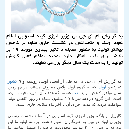
به گزارش ام آی جی تی وزیر انرژی گینه استوایی اعلام
نمود اوپك و متحدانش در نشست جاری علاوه بر كاهش
بیشتر تولید به منظور مقابله با تأثیر بیماری كووید ۱۹ بر
تقاضا برای نفت، امكان دارد تمدید توافق فعلی كاهش
تولید را به مدت یك سال دیگر بررسی نمایند.
به گزارش ام آی جی تی به نقل از ایسنا، اوپك، روسیه و ۹
كشور
غیرعضو
اوپك
كه به گروه اوپك پلاس معروف هستند، در چهارمین
سال توافق كاهش تولید
نفت
هستند كه هدف آن تقویت قیمتها بوده
است. این گروه در دسامبر با ۱.۷ میلیون بشكه در روز كاهش تولید
موافقت كردند كه مدت اجرای آن تا آخر ماه میلادی جاری است.
گابریل اوبیانگ، وزیر انرژی گینه استوایی در آستانه نشست رسمی
وزیران اوپك در وین به خبرنگاران اظهار داشت: برنامه اولیه ما این
بود كه در سال ۲۰۲۰ بتوانیم محدودیت عرضه را تسهیل نماییم اما