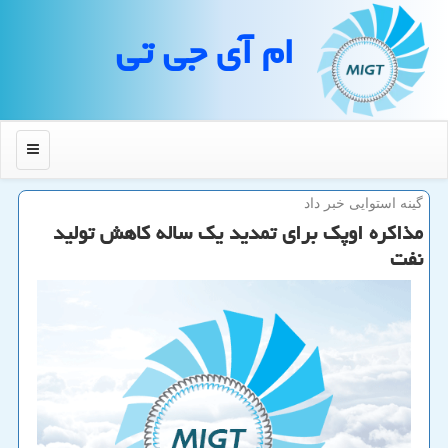
ام آی جی تی
منو
گینه استوایی خبر داد
مذاكره اوپك برای تمدید یك ساله كاهش تولید
نفت