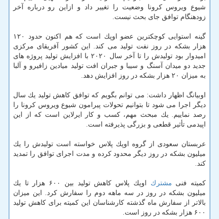
شیوع ویروس كرونا وضعیت را تغییر داد و ازاین رو درباره آخر
زودهنگام توافق جای بحث نیست.
گینه استوایی كوچكترین عضو اوپك است كه هم اكنون حدود ۱۲۰
هزار بشكه در روز نفت تولید می كند. این كشور آفریقای مركزی
امیدوار بود تولیدش را تا آخر سال ۲۰۲۰ با افزایش تولید پروژه های
جدید دو میدان آسنگ و سیبا و جبران افت تولید میادین زافیرو و آلبا
به میزان ۲۰ هزار بشكه در روز افزایش دهد.
اوبیانگ اظهار داشت: می توانم بگویم كه توافق كاهش تولید یك سال
دیگر اجرا می شود تا بتوانیم تحولات پیرامون شیوع ویروس كرونا را
رصد نماییم. یك مبحث مهم، كسب و كار ایرلاین است كه از این
اپیدمی تأثیر قطعی و بزرگی پذیرفته است.
عربستان سعودی از گروه اوپك پلاس خواسته است تولیدش را یك
میلیون بشكه در روز دیگر محدود كرده و مدت اجرای توافق را تمدید
كند.
كمیته فنی
مشترك
اوپك پلاس كاهش تولید بین ۶۰۰ هزار تا یك
میلیون بشكه در روز در سه ماهه دوم را سفارش كرد. این میزان
بالاتر از سفارش ماه گذشته كارشناسان این كمیته برای كاهش تولید
۶۰۰ هزار بشكه در روز است.