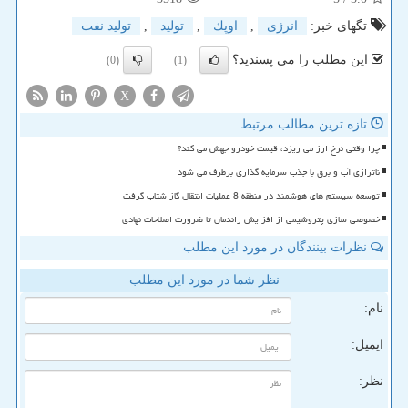
تگهای خبر:
انرژی
,
اوپك
,
تولید
,
تولید نفت
این مطلب را می پسندید؟
(0)
(1)
X
تازه ترین مطالب مرتبط
چرا وقتی نرخ ارز می ریزد، قیمت خودرو جهش می کند؟
ناترازی آب و برق با جذب سرمایه گذاری برطرف می شود
توسعه سیستم های هوشمند در منطقه 8 عملیات انتقال گاز شتاب گرفت
خصوصی سازی پتروشیمی از افزایش راندمان تا ضرورت اصلاحات نهادی
نظرات بینندگان در مورد این مطلب
نظر شما در مورد این مطلب
نام:
ایمیل:
نظر: