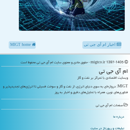
اخبار ام آی جی تی
MIGT home
migtco.ir 1397-1405 - حقوق مادی و معنوی سایت ام آی جی تی محفوظ است
ام آی جی تی
وبسایت اقتصادی با تمرکز بر نفت و گاز
MIGT: دروازه‌ای به سوی دنیای انرژی، از نفت و گاز و سوخت فسیلی تا انرژی‌های تجدیدپذیر و
فناوری‌های نوین، همراه با تحلیل‌های دقیق و اخبار به روز
صفحات ام آی جی تی
درباره ما
تبلیغات و رپورتاژ در سایت