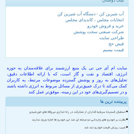
لینک دوستان
آب شیرین کن - دستگاه آب شیرین کن
انتخابات مجلس ، کاندیدای مجلس
خرید و فروش خودرو
شرکت صنعتی سخت پوشش
طراحی سایت
فیش حج
قیمت بیسیم
سایت ام آی جی تی یک منبع ارزشمند برای علاقه‌مندان به حوزه
انرژی، اقتصاد و نفت و گاز است، که با ارائه اطلاعات دقیق،
تحلیل‌های به روز و پوشش گسترده موضوعات مرتبط، به کاربران
کمک می‌کند تا درک عمیق‌تری از مسائل مربوط به انرژی داشته باشند
و در تصمیم‌گیری‌های خود در این زمینه، موفق‌تر عمل کنند
پربیننده ترین ها
استقبال گسترده سرمایه گذاران از مشارکت در راه اندازی نیروگاه های خورشیدی
نظارت بر خودرو های وارداتی دو مرحله ای شد این خودرو ها اجازه ورود ندارند
شیب ریزش قیمت خودرو تند شد