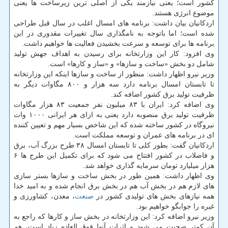
كشور است؛ یعنی نیازمند یكی از اصلی ترین زیرساخت ها یعنی
موضوع انرژی هستند.
اردكانیان بیان داشت: برنامه های امسال اغلب در سال قبل طراحی
شده است؛ اما باتوجه به نامگذاری سال تغییرات مقدوری در این
برنامه ها برای توسعه و سرعت بخشیدن فعالیت ها خواهیم داشت.
وی افزود: كار این وزارتخانه برای رسیدن به اهداف جهش تولید
شامل دو بخش «ساخت و سازها» و «ساز و كارها» است.
وزیر نیرو اظهار داشت: منظور از ساخت و سازها اینكه این وزارتخانه
تا تابستان امسال برنامه دارد سه هزار و ۸۰۰ مگاوات دیگر به
ظرفیت تولید برق كشور اضافه كند.
وی اضافه كرد: ایران با ۸۳ میلیون نفر جمعیت ۸۳ هزار مگاوات
ظرفیت تولید برق منصوبه دارد یعنی به ازای هر ایرانی ۱۰۰۰ وات
نیروگاه در كشور ساخته شده كه این شاخص بسیار مهم و تعیین كننده
ای در برنامه های عمران و توسعه مملكت است.
اردكانیان گفت: بطور كلی تا تابستان امسال ۳۸ طرح بزرگ آب، برق
و فاضلاب در كشور افتتاح می شود كه برای تكمیل این طرح ها ۶
هزار میلیارد تومان سرمایه گذاری خواهد شد.
وی اظهار داشت: همین طور در بخش ساخت و سازها بستر سازی
های لازم هم در بخش آب هم در بخش برق انجام شده و به امید خدا
همه نیازهای بخش های تولیدی كشور در
صنعت
، معدن، كشاورزی و
غیره را جوابگو خواهیم بود.
وزیر نیرو اضافه كرد: این وزارتخانه در بخش ساز و كارها كه راجع به
آن كمتر صحبت می شود و اثرات آنها فوق العاده زیاد است، هم