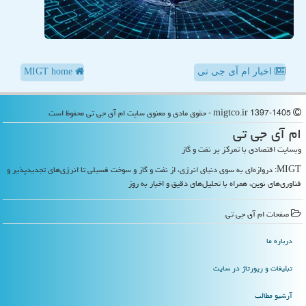
اخبار ام آی جی تی
MIGT home
migtco.ir 1397-1405 - حقوق مادی و معنوی سایت ام آی جی تی محفوظ است
ام آی جی تی
وبسایت اقتصادی با تمرکز بر نفت و گاز
MIGT: دروازه‌ای به سوی دنیای انرژی، از نفت و گاز و سوخت فسیلی تا انرژی‌های تجدیدپذیر و
فناوری‌های نوین، همراه با تحلیل‌های دقیق و اخبار به روز
صفحات ام آی جی تی
درباره ما
تبلیغات و رپورتاژ در سایت
آرشیو مطالب