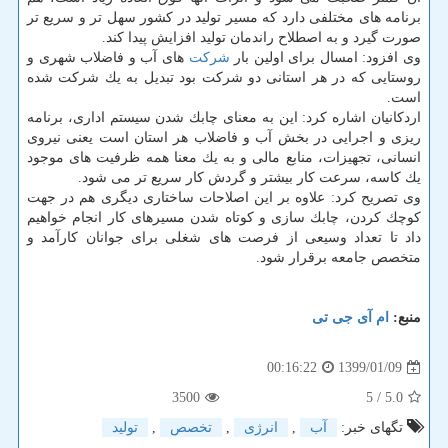
برنامه های مختلفی دارد كه مسیر تولید در كشور سهل تر و سریع تر
صورت گیرد و به اصطلاح راندمان تولید افزایش پیدا كند.
وی افزود: امسال برای اولین بار
شركت
های آب و فاضلاب شهری و
روستایی كه در هر استانی دو شركت بود تبدیل به یك شركت شده
است.
اردكانیان اشاره كرد: این به معنای چابك شدن سیستم اداری، برنامه
ریزی و اجرایی در بخش آب و فاضلاب هر استان است یعنی نیروی
انسانی، تجهیزات، منابع مالی و به یك معنا همه ظرفیت های موجود
یك كاسه، سرعت كار بیشتر و گردش كار سریع تر می شود.
وی تصریح كرد: علاوه بر این اصلاحات ساختاری دیگری هم در جهت
كوچك كردن، چابك سازی و كوتاه شدن مسیرهای كار انجام خواهیم
داد تا تعداد وسیعی از فرصت های شغلی برای جوانان كارآمد و
متخصص جامعه برقرار شود.
منبع:
ام آی جی تی
1399/01/09
00:16:22
3500
/ 5
5.0
تگهای خبر:
آب
,
انرژی
,
تخصص
,
تولید