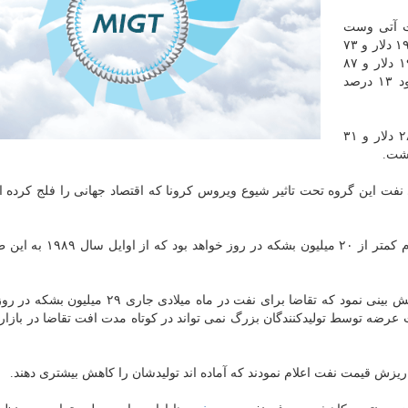
ات آتی وست
تگزاس اینترمدیت با ۱۴ سنت معادل ۰.۷ درصد كاهش به ۱۹ دلار و ۷۳
سنت در هر بشكه رسید. این شاخص روز پنج شنبه در ۱۹ دلار و ۸۷
سنت بسته شده بود و از شروع هفته جاری تابحال حدود ۱۳ درصد
برنت با ۱.۸ درصد افزایش، به ۲۸ دلار و ۳۱
 نفت این گروه تحت تاثیر شیوع ویروس كرونا كه اقتصاد جهانی را فلج كرده 
، تقاضا برای نفت اوپك در سه ماهه دوم كمتر از ۲۰ میلیون بش
پیش تر آژانس بین المللی انرژی در گزارش ماهانه خود پیش بینی نمود كه تقاضا برای نفت در ماه م
 و محدودیت عرضه توسط تولیدكنندگان بزرگ نمی تواند در كوتاه مدت افت تقاضا در بازار
یزش قیمت نفت اعلام نمودند كه آماده اند تولیدشان را كاهش بیشتری دهند.