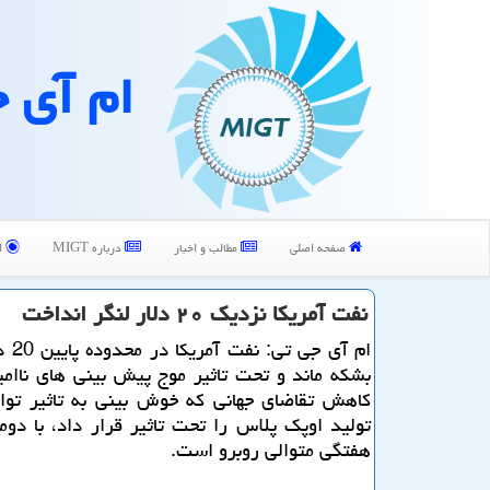
ام آی 
صفحه اصلی
مطالب و اخبار
درباره MIGT
ا
نفت آمریكا نزدیك ۲۰ دلار لنگر انداخت
ام آی ج
بشكه ماند و تحت تاثیر موج پیش بینی های ناامی
كاهش تقاضای جهانی كه خوش بینی به تاثیر تو
تولید اوپك پلاس را تحت تاثیر قرار داد، با د
هفتگی متوالی روبرو است.