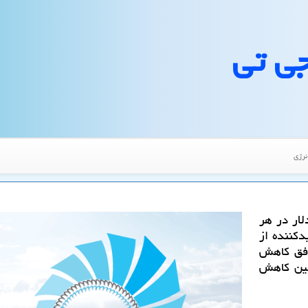
جی تی
نرژی
ی تی: نفت آمریكا در محدوده پایین 20 دلار در هر
دكننده از
افق كاهش
ومین كاهش