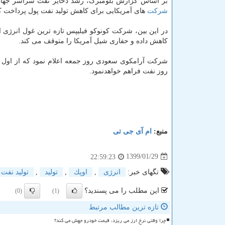
بر اساس گزارش بلومبرگ، رشد ذخایر نفت سراسر جها
شركت
های آمریكایی برای كاهش تولید نفت پول پرداخت كن
در این بین، شركت كونوكو فیلیپس تازه ترین غول انرژی ا
كاهش داده و حفاری شیل آمریكا را متوقف می كند.
شركت آرامكوی سعودی روز جمعه اعلام نمود كه از اول 
روز نفت فراهم خواهدنمود.
منبع:
ام آی جی تی
1399/01/29
22:59:23
تگهای خبر:
انرژی
,
اوپك
,
تولید
,
تولید نفت
این مطلب را می پسندید؟
(0)
(1)
تازه ترین مطالب مرتبط
چرا وقتی نرخ ارز می ریزد، قیمت خودرو جهش می کند؟