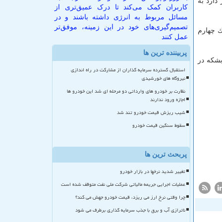
دارد به
کاربران کمک می‌کند تا درک عمیق‌تری از
مسائل مربوط به انرژی داشته باشند و در
تصمیم‌گیری‌های خود در این زمینه، موفق‌تر
ك چهارم
عمل کنند
پربیننده ترین ها
لیون بشكه در
استقبال گسترده سرمایه گذاران از مشارکت در راه اندازی
نیروگاه های خورشیدی
نظارت بر خودرو های وارداتی دو مرحله ای شد این خودرو ها
اجازه ورود ندارند
شیب ریزش قیمت خودرو تند شد
سقوط سنگین قیمت خودرو
پربحث ترین ها
تغییر شدید نرخها در بازار خودرو
عملیات اجرایی جریمه مالیاتی شرکت ملی نفت متوقف شده است
چرا وقتی نرخ ارز می ریزد، قیمت خودرو جهش می کند؟
ناترازی آب و برق با جذب سرمایه گذاری برطرف می شود