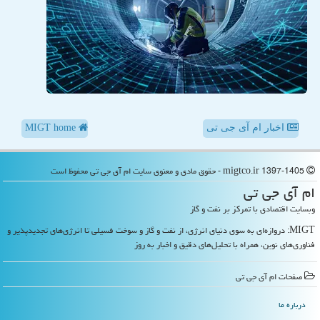
اخبار ام آی جی تی
MIGT home
migtco.ir 1397-1405 - حقوق مادی و معنوی سایت ام آی جی تی محفوظ است
ام آی جی تی
وبسایت اقتصادی با تمرکز بر نفت و گاز
MIGT: دروازه‌ای به سوی دنیای انرژی، از نفت و گاز و سوخت فسیلی تا انرژی‌های تجدیدپذیر و
فناوری‌های نوین، همراه با تحلیل‌های دقیق و اخبار به روز
صفحات ام آی جی تی
درباره ما