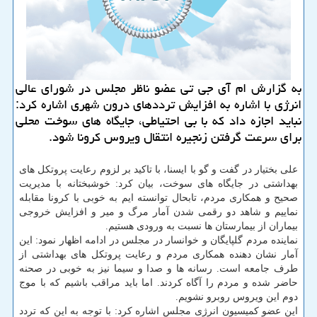
به گزارش ام آی جی تی عضو ناظر مجلس در شورای عالی
انرژی با اشاره به افزایش ترددهای درون شهری اشاره كرد:
نباید اجازه داد كه با بی احتیاطی، جایگاه های سوخت محلی
برای سرعت گرفتن زنجیره انتقال ویروس كرونا شود.
علی بختیار در گفت و گو با ایسنا، با تاكید بر لزوم رعایت پروتكل های
بهداشتی در جایگاه های سوخت، بیان كرد: خوشبختانه با مدیریت
صحیح و همكاری مردم، تابحال توانسته ایم به خوبی با كرونا مقابله
نماییم و شاهد دو رقمی شدن آمار مرگ و میر و افزایش خروجی
بیماران از بیمارستان ها نسبت به ورودی هستیم.
نماینده مردم گلپایگان و خوانسار در مجلس در ادامه اظهار نمود: این
آمار نشان دهنده همكاری مردم و رعایت پروتكل های بهداشتی از
طرف جامعه است. رسانه ها و صدا و سیما نیز به خوبی در صحنه
حاضر شده و مردم را آگاه كردند. اما باید مراقب باشیم كه با موج
دوم این ویروس روبرو نشویم.
این عضو كمیسیون انرژی مجلس اشاره كرد: با توجه به این كه تردد