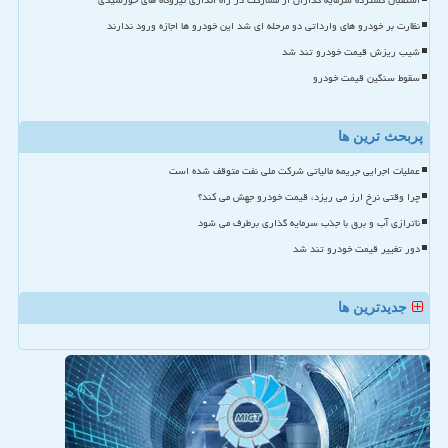
استقبال گسترده سرمایه گذاران از مشارکت در راه اندازی نیروگاه های خورشیدی
نظارت بر خودرو های وارداتی دو مرحله ای شد این خودرو ها اجازه ورود ندارند
شیب ریزش قیمت خودرو تند شد
سقوط سنگین قیمت خودرو
پربحث ترین ها
عملیات اجرایی جریمه مالیاتی شرکت ملی نفت متوقف شده است
چرا وقتی نرخ ارز می ریزد، قیمت خودرو جهش می کند؟
ناترازی آب و برق با جذب سرمایه گذاری برطرف می شود
دور تغییر قیمت خودرو تند شد
جدیدترین ها