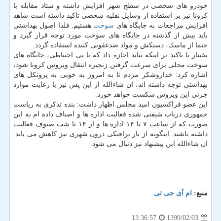
خودرو های شخصی در سطح شهر افزایش داشته و ستاد مقابله با
كرونا نیز بر استفاده از وسایل نقلیه شخصی تاكید داشته است شاهد
افزایش مراجعات به جایگاه های
سوخت
هستیم. فلذا اصول بهداشتی
باید بیش از گذشته در جایگاه های سوخت مورد توجه قرار گیرد و
حتما از ماسك، دستكش و مواد ضدعفونی كننده استفاده گردد.
بختیار با تاكید بر اینكه نباید اجازه داد كه با بی احتیاطی، جایگاه های
سوخت محلی برای سرعت گرفتن زنجیره انتقال ویروس كرونا شود،
اشاره كرد: خداروشكر مردم تا به امروز به خوبی به پروتكل های
بهداشتی توجه داشته اند، ان شاءالله از این پس نیز با رعایت موارد
جزئی این ویروس شكست خواهد خورد.
این عضو فراكسیون امید مجلس اظهار داشت: بنده تذكری به ریاست
جمهوری درباب شیفتی شده فعالیت اداره ها و اصناف داده ام به این
صورت كه از ساعت ۷ تا ۱۴ اداره ها و از ۱۴ تا شب صنوف فعالیت
داشته باشند. اینگونه از بار ترافیكی درون شهری نیز كاهش می یابد.
ان شاءالله این پیشنهاد نیز دنبال می شود.
منبع:
ام آی جی تی
1399/02/03
13:36:57