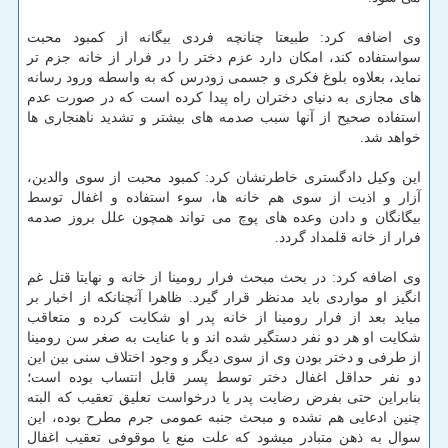
وی اضافه کرد: طبیعتا چنانچه فردی بیگانه از کمبود محبت
سواستفاده کند، امکان دارد عزم دختر را در فرار از خانه جزم تر
نماید، بعلاوه بلوغ فکری و جسمی زودرس که به واسطه ورود رسانه
های مجازی به دنیای دختران راه پیدا کرده است که در صورت عدم
استفاده صحیح از آنها سبب صدمه های بیشتر و تشدید ناهنجاری ها
خواهد شد.
این وکیل دادگستری خاطرنشان کرد: کمبود محبت از سوی والدین،
آزار و اذیت از سوی هم خانه ها، سوء استفاده و اغفال توسط
بیگانگان و دادن وعده های پوچ می تواند همچون علل بروز صدمه
فرار از خانه قلمداد گردد.
وی اضافه کرد: در بحث مبحث فرار رومینا از خانه و نهایتا قتل غم
انگیز او مواردی باید مدنظر قرار گیرد. ظاهرا آنچنانکه از اخبار بر
میاید بعد از فرار رومینا از خانه پدر او شکایت کرده و متعاقب
شکایت او هر دو نفر دستگیر شده اند و با عنایت به صغر سن رومینا
از طرفی و دختر بودن وی از سوی دیگر و وجود اختلاف سنی بین این
دو نفر حداقل اغفال دختر توسط پسر قابل انتساب بوده است؛
بنابراین حتی بفرض رضایت پدر یا درخواست تعلیق تعقیب که البته
چنین ادعایی هم نشده و مبحث جنبه عمومی جرم مطرح بوده، این
سوال به ذهن متبادر میشود که علت منع یا موقوفی تعقیب اغفال