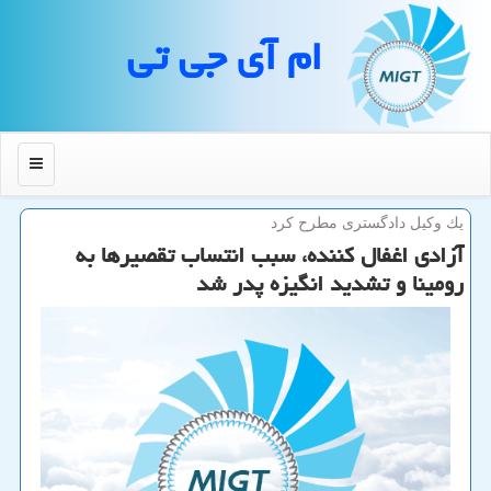
ام آی جی تی
منو
یك وكیل دادگستری مطرح كرد
آزادی اغفال كننده، سبب انتساب تقصیرها به
رومینا و تشدید انگیزه پدر شد