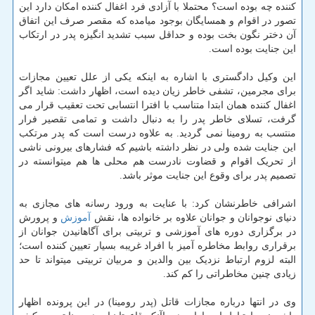
کننده چه بوده است؟ محتملا با آزادی فرد اغفال کننده امکان دارد این
تصور در اقوام و همسایگان بوجود میامده که مقصر صرف این اتفاق
آن دختر نگون بخت بوده و حداقل سبب تشدید انگیزه پدر در ارتکاب
این جنایت بوده است.
این وکیل دادگستری با اشاره به اینکه یکی از علل تعیین مجازات
برای مجرمین، تشفی خاطر زیان دیده است، اظهار داشت: شاید اگر
اغفال کننده همان ابتدا متناسب با افترا انتسابی تحت تعقیب قرار می
گرفت، تسلای خاطر پدر را به دنبال داشت و تمامی تقصیر فرار
منتسب به رومینا نمی گردید. به علاوه درست است که پدر مرتکب
این جنایت شده ولی در نظر داشته باشیم که فشارهای بیرونی ناشی
از تحریک اقوام و قضاوت نادرست هم محلی ها هم میتوانسته در
تصمیم پدر برای وقوع این جنایت موثر باشد.
اشرافی خاطرنشان کرد: با عنایت به ورود رسانه های مجازی به
دنیای نوجوانان و جوانان علاوه بر خانواده ها، نقش
آموزش
و پرورش
در برگزاری دوره های آموزشی و تربیتی برای آگاهانیدن جوانان از
برقراری روابط مخاطره آمیز با افراد غریبه بسیار تعیین کننده است؛
البته لزوم ارتباط نزدیک بین والدین و مربیان تربیتی میتواند تا حد
زیادی چنین مخاطراتی را کم کند.
وی در انتها درباره مجازات قاتل (پدر رومینا) در این پرونده اظهار