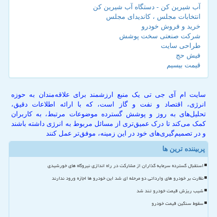
آب شیرین کن - دستگاه آب شیرین کن
انتخابات مجلس ، کاندیدای مجلس
خرید و فروش خودرو
شرکت صنعتی سخت پوشش
طراحی سایت
فیش حج
قیمت بیسیم
سایت ام آی جی تی یک منبع ارزشمند برای علاقه‌مندان به حوزه
انرژی، اقتصاد و نفت و گاز است، که با ارائه اطلاعات دقیق،
تحلیل‌های به روز و پوشش گسترده موضوعات مرتبط، به کاربران
کمک می‌کند تا درک عمیق‌تری از مسائل مربوط به انرژی داشته باشند
و در تصمیم‌گیری‌های خود در این زمینه، موفق‌تر عمل کنند
پربیننده ترین ها
استقبال گسترده سرمایه گذاران از مشارکت در راه اندازی نیروگاه های خورشیدی
نظارت بر خودرو های وارداتی دو مرحله ای شد این خودرو ها اجازه ورود ندارند
شیب ریزش قیمت خودرو تند شد
سقوط سنگین قیمت خودرو