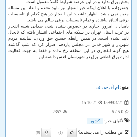
بخش برق ندارد و در این عرصه شرایط کاملا معمول است.
جعفرزاده با اعلان اینکه خبر انفجار نیز تایید نشده و ابعاد این مساله
معین نمی باشد، اظهار داشت: این انفجار در هیچ کدام از تاسیسات
برقی اتفاق نیافتاده و تمام تاسیسات برقی سالم می باشد.
بامدادان امروز اخباری در خصوص شنیده شدن صدایی شبیه انفجار
در غرب استان تهران در شبکه های اجتماعی انتشار یافته که تابحال
تایید نشده است. در همین رابطه حسین حق وردی، نماینده مردم
شهریار و شهر قدس در مجلس یازدهم اصرار کرد که شب گذشته
هیچ گونه انفجاری در این منطقه رخ نداده و فقط به جهت فعالیت
اداره برق قطعی برق در شهرستان قدس داشته ایم.
منبع:
ام آی جی تی
1399/04/21
15:10:21
2357
/ 5
5.0
تگهای خبر:
كشور
این مطلب را می پسندید؟
(0)
(1)