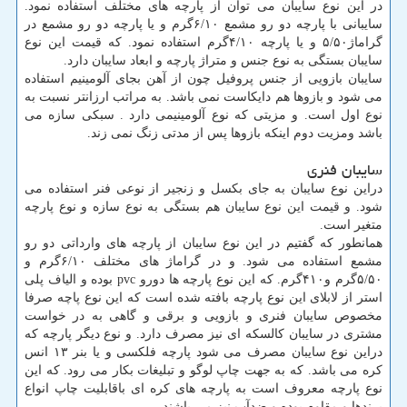
در این نوع سایبان می توان از پارچه های مختلف استفاده نمود.
سایبانی با پارچه دو رو مشمع ۶/۱۰گرم و یا پارچه دو رو مشمع در
گراماژ۵/۵۰ و یا پارچه ۴/۱۰گرم استفاده نمود. که قیمت این نوع
سایبان بستگی به نوع جنس و متراژ پارچه و ابعاد سایبان دارد.
سایبان بازویی از جنس پروفیل چون از آهن بجای آلومینیم استفاده
می شود و بازوها هم دایکاست نمی باشد. به مراتب ارزانتر نسبت به
نوع اول است. و مزیتی که نوع آلومینیمی دارد . سبکی سازه می
باشد ومزیت دوم اینکه بازوها پس از مدتی زنگ نمی زند.
سایبان فنری
دراین نوع سایبان به جای بکسل و زنجیر از نوعی فنر استفاده می
شود. و قیمت این نوع سایبان هم بستگی به نوع سازه و نوع پارچه
متغیر است.
همانطور که گفتیم در این نوع سایبان از پارچه های وارداتی دو رو
مشمع استفاده می شود. و در گراماژ های مختلف ۶/۱۰گرم و
۵/۵۰گرم و۴۱۰گرم. که این نوع پارچه ها دورو pvc بوده و الیاف پلی
استر از لابلای این نوع پارچه بافته شده است که این نوع پاچه صرفا
مخصوص سایبان فنری و بازویی و برقی و گاهی به در خواست
مشتری در سایبان کالسکه ای نیز مصرف دارد. و نوع دیگر پارچه که
دراین نوع سایبان مصرف می شود پارچه فلکسی و یا بنر ۱۳ انس
کره می باشد. که به جهت چاپ لوگو و تبلیغات بکار می رود. که این
نوع پارچه معروف است به پارچه های کره ای باقابلیت چاپ انواع
برندها و مقاوم بوده و ضدآب نیز می باشند.