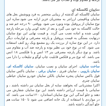
سایبان کالسکه ای
سایبان کالسکه ای گذشته از زیبایی منحصر به فرد وپوشش بغل های
سایبان وباقیمتی ارزانتر به مشتریان عزیز ارایه می شود.سازه این
نوع سایبان از پروفیل بوده ونورد می شود .ووقتی ۹۰ درجه خم شد و
حالت کالسکه به خود می گیرد و بعد از تخته کوبی وارد مرحله پارچه
کوبی شده و اماده نصب می گردد. و قیمت نهایی این نوع سایبان
درنهایت بستگی به قیمت پروفیل و پارچه مصرفی و لوازمات دیگر
دارد. در این نوع سازه از برزنت یک رو مشمع ویک رو کنف استفاده
می شود. که در نوع خود بی نظیر بوده و پارچه ضد آب و مقاوم می
باشد. و نوع دیگر پارچه مصرفی بنر ۱۳ انس و یا فلکسی ۱۸ انس
می باشد. که نوع بنر و فلکس قابلیت چاپ لوگو و تبلیغات را دارا می
باشد.
ساخت سایبان
، اجرای سایبان و نصب سایبان،
سایبان کالسکه ای
،
سایبان بازویی
، سایبان فنری ،
سایبان برقی
، سایبان باکس سایبان
فول باکس سایبان پنجره سایبان بالکن سایبان خودرو سایبان حیاطی
سایبان چتری
اکثرا مشتریانی که بخواهند سایه از بغل سایبان نیز داشته باشند ، و
سایبانی با قیمت ارزانتر داشته باشند این نوع سایبان شفارش می
دهند و جلو آمدگی این نوع سایبان.استاندارد ۱۲۰سانت می باشد. که
در مواردی با استفاده از یک خانه اضافی می شود تا ۱۵۰ سانت هم
جلو آمدگی داشته باشد.