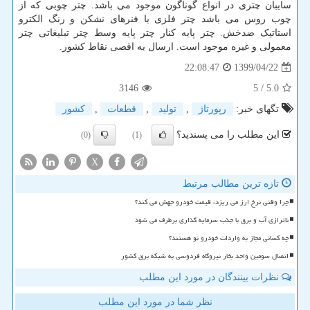
سایبان چتری در انواع گوناگون موجود می باشد. چتر چوبی که از
چوب روس می باشد چتر فلزی با فنرهای نشکن و رنگ الکترو
استاتیک ضدخش. چتر پایه کنار چتر پایه وسط چتر تبلیغاتی چتر
معمولی و غیره موجود است. ارسال به اقصی نقاط کشور.
1399/04/22
22:08:47
3146
/ 5
5.0
تگهای خبر:
رپورتاژ
,
تولید
,
قطعات
,
كشور
این مطلب را می پسندید؟
(0)
(1)
X
تازه ترین مطالب مرتبط
چرا وقتی نرخ ارز می ریزد، قیمت خودرو جهش می کند؟
ناترازی آب و برق با جذب سرمایه گذاری برطرف می شود
چه کسانی مجاز به واردات خودرو نو هستند؟
اتصال سومین واحد بخار نیروگاه فردوسی به شبکه برق کشور
نظرات بینندگان در مورد این مطلب
نظر شما در مورد این مطلب