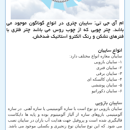
ام آی جی تی: سایبان چتری در انواع گوناگون موجود می
باشد. چتر چوبی كه از چوب روس می باشد چتر فلزی با
فنرهای نشكن و رنگ الكترو استاتیك ضدخش.
انواع سایبان
سایبان مغازه انواع مختلف دارد:
۱- سایبان بازویی
۲- سایبان فنری
۳- سایبان برقی
۴- سایبان کالسکه ای
۵- سایبان پوششی
۶- سایبان دکوراتیو
سایبان بازویی
سایبان بازویی دو نوع است با سازه آلومینیمی یا سازه آهنی. در سازه
آلومینیمی بازوهای سازه از آلیاژ آلومینیوم بوده و پایه ها دایکاست
قالبگیری شده است و پروفیل جهت هدایت آب باران در سایبان نصب
می شود. که این نوع سایبان نوع زنجیری و بکسلی موجود می باشد.