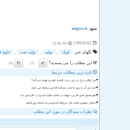
منبع:
migtco.ir
1399/05/01
13:41:10
تگهای خبر:
اوپك
,
تولید
,
تولید نفت
,
خلیج 
این مطلب را می پسندید؟
(0)
(1)
تازه ترین مطالب مرتبط
چرا وقتی نرخ ارز می ریزد، قیمت خودرو جهش می کند؟
ناترازی آب و برق با جذب سرمایه گذاری برطرف می شود
لغو مجمع عادی فارس، ابهام در انتخاب هیأت مدیره را افزایش داد
اتصال سومین واحد بخار نیروگاه فردوسی به شبکه برق کشور
نظرات بینندگان در مورد این مطلب
ن