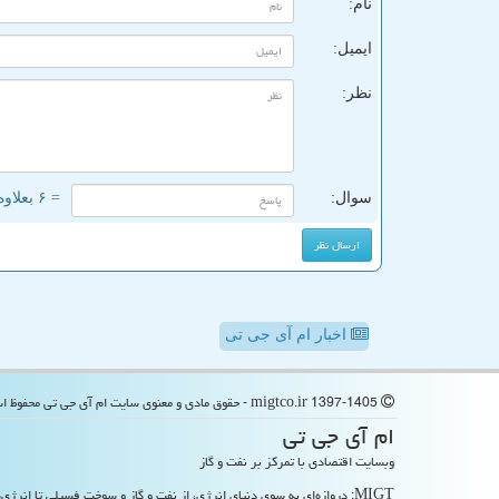
نام:
ایمیل:
نظر:
سوال:
= ۶ بعلاوه ۲
اخبار ام آی جی تی
migtco.ir 1397-1405 - حقوق مادی و معنوی سایت ام آی جی تی محفوظ است
ام آی جی تی
وبسایت اقتصادی با تمرکز بر نفت و گاز
MIGT: دروازه‌ای به سوی دنیای انرژی، از نفت و گاز و سوخت فسیلی تا انرژی