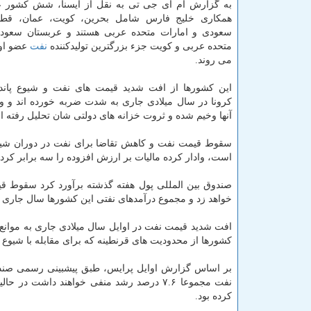
به گزارش ام آی جی تی به نقل از ایسنا، شش کشور 
همکاری خلیج فارس شامل بحرین، کویت، عمان، قطر
سعودی و امارات متحده عربی هستند و عربستان سعودی
متحده عربی و کویت جزء بزرگترین تولیدکننده
نفت
عضو او
می روند.
این کشورها از افت شدید قیمت های نفت و شیوع پان
کرونا در سال میلادی جاری به شدت ضربه خورده اند و 
آنها وخیم شده و ثروت خزانه های دولتی شان تحلیل رفته 
سقوط قیمت نفت و کاهش تقاضا برای نفت در دوران شیوع
است، وادار کرده مالیات بر ارزش افزوده را سه برابر کرده 
صندوق بین المللی پول هفته گذشته برآورد کرد سقوط قی
خواهد زد و مجموع درآمدهای نفتی این کشورها سال جاری ۲۷۰ میلیارد دلار در مقایسه با سال ۲۰۱۹ کاسته می شود.
افت شدید قیمت نفت در اوایل سال میلادی جاری به موانع ب
کشورها از محدودیت های قرنطینه که برای مقابله با شیوع 
بر اساس گزارش اوایل پرایس، طبق پیشبینی رسمی صندو
کرده بود.