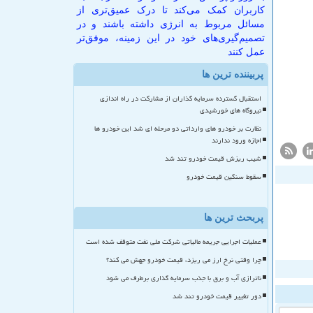
کاربران کمک می‌کند تا درک عمیق‌تری از
مسائل مربوط به انرژی داشته باشند و در
تصمیم‌گیری‌های خود در این زمینه، موفق‌تر
عمل کنند
پربیننده ترین ها
استقبال گسترده سرمایه گذاران از مشارکت در راه اندازی
نیروگاه های خورشیدی
نظارت بر خودرو های وارداتی دو مرحله ای شد این خودرو ها
اجازه ورود ندارند
شیب ریزش قیمت خودرو تند شد
سقوط سنگین قیمت خودرو
پربحث ترین ها
عملیات اجرایی جریمه مالیاتی شرکت ملی نفت متوقف شده است
چرا وقتی نرخ ارز می ریزد، قیمت خودرو جهش می کند؟
ناترازی آب و برق با جذب سرمایه گذاری برطرف می شود
دور تغییر قیمت خودرو تند شد