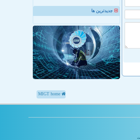
جدیدترین ها
MIGT home
یت