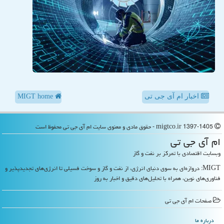
اخبار ام آی جی تی
MIGT home
migtco.ir 1397-1405 - حقوق مادی و معنوی سایت ام آی جی تی محفوظ است
ام آی جی تی
وبسایت اقتصادی با تمرکز بر نفت و گاز
MIGT: دروازه‌ای به سوی دنیای انرژی، از نفت و گاز و سوخت فسیلی تا انرژی‌های تجدیدپذیر و
فناوری‌های نوین، همراه با تحلیل‌های دقیق و اخبار به روز
صفحات ام آی جی تی
درباره ما