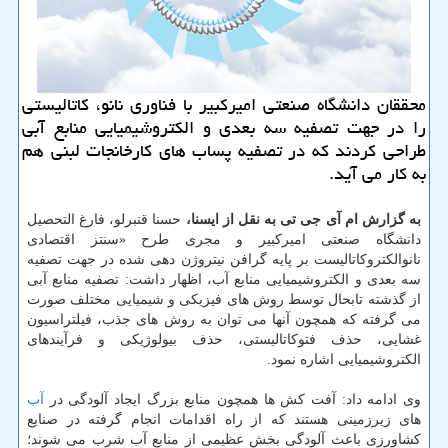
محققان دانشگاه صنعتی امیركبیر با فناوری نانو، كاتالیستی
را در جهت تصفیه سه بعدی و الكتروشیمیایی منابع آبی
طراحی كردند كه در تصفیه پساب های كارخانجات لبنی هم
به كار می آید.
به گزارش ام آی جی تی به نقل از ایسنا،
حسنا قنبرلو، فارغ التحصیل
دانشگاه صنعتی امیرکبیر و مجری طرح «سنتز اقتصادی
نانوالکتروکاتالیست بر پایه گرافن نیتروژن دهی شده در جهت تصفیه
سه بعدی و الکتروشیمیایی منابع آب، اظهار داشت: تصفیه منابع آبی
از گذشته تابحال توسط روش های فیزیکی و شیمیایی مختلف صورت
می گرفته که همچون آنها می توان به روش های جذب، فیلتراسیون
غشایی، حذف فتوکاتالیستی، حذف بیولوژیکی و فرآیندهای
الکتروشیمیایی اشاره نمود.
وی ادامه داد: آفت کش ها همچون منابع بزرگ ایجاد آلودگی در
آب
های زیرزمینی هستند که از راه اقدامات انجام گرفته در صنایع
کشاورزی باعث آلودگی بخش عظیمی از منابع آب شرب می شوند؛