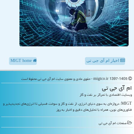
اخبار ام آی جی تی
MIGT home
migtco.ir 1397-1405 - حقوق مادی و معنوی سایت ام آی جی تی محفوظ است
ام آی جی تی
وبسایت اقتصادی با تمرکز بر نفت و گاز
MIGT: دروازه‌ای به سوی دنیای انرژی، از نفت و گاز و سوخت فسیلی تا انرژی‌های تجدیدپذیر و
فناوری‌های نوین، همراه با تحلیل‌های دقیق و اخبار به روز
صفحات ام آی جی تی