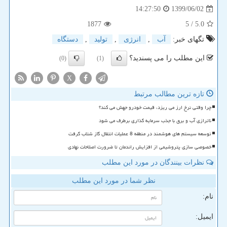
1399/06/02
14:27:50
1877
/ 5
5.0
تگهای خبر:
آب
,
انرژی
,
تولید
,
دستگاه
این مطلب را می پسندید؟
(0)
(1)
X
تازه ترین مطالب مرتبط
چرا وقتی نرخ ارز می ریزد، قیمت خودرو جهش می کند؟
ناترازی آب و برق با جذب سرمایه گذاری برطرف می شود
توسعه سیستم های هوشمند در منطقه 8 عملیات انتقال گاز شتاب گرفت
خصوصی سازی پتروشیمی از افزایش راندمان تا ضرورت اصلاحات نهادی
نظرات بینندگان در مورد این مطلب
نظر شما در مورد این مطلب
نام:
ایمیل: