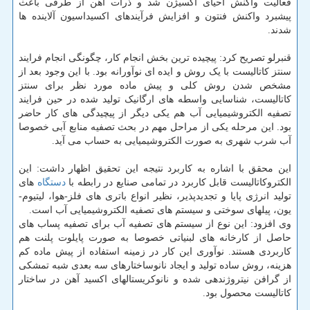
فعالیت واکنش احیای اکسیژن شد و ذرات آهن از طرفی باعث
پیشبرد واکنش فنتون و افزایش فرآیندهای اکسیداسیون آلاینده ها
شدند.
قنبرلو تصریح کرد: پیچیده ترین بخش انجام کار، چگونگی انجام فرایند
سنتز کاتالیست با یک روش و ایده ای نوآورانه بود. با این وجود بعد از
مشخص شدن روش کلی و پیش ماده مورد نظر برای سنتز
کاتالیست، شناسایی واسطه های ارگانیک تولید شده در حین فرایند
تصفیه الکتروشیمیایی آب هم یکی دیگر از پیچیدگی های کار حاضر
بود. این مرحله یکی از مراحل مهم در بحث تصفیه منابع آبی خصوصا
آب شرب شهری به صورت الکتروشیمیایی به حساب می آید.
این محقق با اشاره به کاربرد نتیجه این تحقیق اظهار داشت: این
الکتروکاتالیست قابل کاربرد در تمامی صنایع در رابطه با
دستگاه
های
تولید انرژی پایا و تجدیدپذیر، نظیر انواع باتری های فلز-هوا، لیتیوم-
یون، پیلهای سوختی و سیستم های تصفیه الکتروشیمیایی آب است.
وی افزود: این نوع از سیستم های تصفیه آب برای تصفیه پساب های
حاصل از کارخانه های لبنیاتی خصوصا به صورت پایلوت پلنت هم
کاربردی هستند. نوآوری این کار در زمینه استفاده از پیش ماده کم
هزینه، روش ساده تولید و ایجاد نانوساختارهای سه بعدی شبه تمشکی
از گرافن نیتروژندهی شده و نانوکریستالهای اکسید آهن در ساختار
کاتالیست محصول بود.