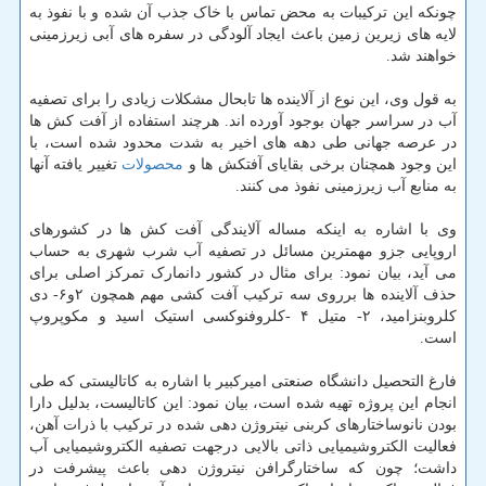
چونکه این ترکیبات به محض تماس با خاک جذب آن شده و با نفوذ به
لایه های زیرین زمین باعث ایجاد آلودگی در سفره های آبی زیرزمینی
خواهند شد.
به قول وی، این نوع از آلاینده ها تابحال مشکلات زیادی را برای تصفیه
آب در سراسر جهان بوجود آورده اند. هرچند استفاده از آفت کش ها
در عرصه جهانی طی دهه های اخیر به شدت محدود شده است، با
این وجود همچنان برخی بقایای آفتکش ها و
محصولات
تغییر یافته آنها
به منابع آب زیرزمینی نفوذ می کنند.
وی با اشاره به اینکه مساله آلایندگی آفت کش ها در کشورهای
اروپایی جزو مهمترین مسائل در تصفیه آب شرب شهری به حساب
می آید، بیان نمود: برای مثال در کشور دانمارک تمرکز اصلی برای
حذف آلاینده ها برروی سه ترکیب آفت کشی مهم همچون ۲و۶- دی
کلروبنزامید، ۲- متیل ۴ -کلروفنوکسی استیک اسید و مکوپروپ
است.
فارغ التحصیل دانشگاه صنعتی امیرکبیر با اشاره به کاتالیستی که طی
انجام این پروژه تهیه شده است، بیان نمود: این کاتالیست، بدلیل دارا
بودن نانوساختارهای کربنی نیتروژن دهی شده در ترکیب با ذرات آهن،
فعالیت الکتروشیمیایی ذاتی بالایی درجهت تصفیه الکتروشیمیایی آب
داشت؛ چون که ساختارگرافن نیتروژن دهی باعث پیشرفت در