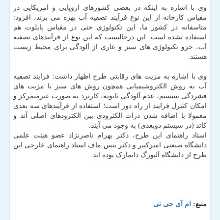
وی با اشاره به اینکه در بعضی کشورهای اروپایی و امریکایی در
مقیاس کارخانه از این نوع فرآیند تصفیه آب بهره می برند، افزود:
متاسفانه در کشور ما، این تکنولوژی حتی در مقیاس پایلوت هم
استفاده نشده است. این درحالیست که این نوع از فرآیندهای تصفیه
آب، جزو تکنولوژی های سبز و عاری از آلودگی برای محیط زیست
هستند.
وی با اشاره به مزیت های رقابتی طرح اظهار داشت: فرایند تصفیه
آب به روش الکتروشیمیایی همچون روش های سبز با مزیت های
فشردگی سیستم، عدم آلودگی ثانویه، کاربرد به صورت غیرمتمرکز و
امکان کنترل فرایند از راه دور است؛ استفاده از فرآیندهای سه بعدی
معمولا با اضافه شدن ذرات الکترودی بین الکترودهای اصلی آند و
کاتد (در سیستم دوبعدی) به وجود می آیند.
استاد راهنمای این طرح، دکتر بهرام ناصرنژاد عضو هیئت علمی
دانشگاه صنعتی امیرکبیر و دکتر ینس ماف استاد راهنمای خارجی این
طرح از دانشگاه آلبورگ دانمارک بوده اند.
منبع:
ام آی جی تی