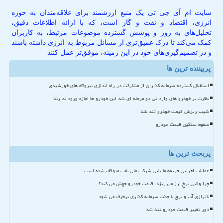
سایت ام آی جی تی یک منبع ارزشمند برای علاقه‌مندان به حوزه
انرژی، اقتصاد و نفت و گاز است، که با ارائه اطلاعات دقیق،
تحلیل‌های به روز و پوشش گسترده موضوعات مرتبط، به کاربران
کمک می‌کند تا درک عمیق‌تری از مسائل مربوط به انرژی داشته باشند
و در تصمیم‌گیری‌های خود در این زمینه، موفق‌تر عمل کنند
پربیننده ترین ها
استقبال گسترده سرمایه گذاران از مشارکت در راه اندازی نیروگاه های خورشیدی
نظارت بر خودرو های وارداتی دو مرحله ای شد این خودرو ها اجازه ورود ندارند
شیب ریزش قیمت خودرو تند شد
سقوط سنگین قیمت خودرو
پربحث ترین ها
عملیات اجرایی جریمه مالیاتی شرکت ملی نفت متوقف شده است
چرا وقتی نرخ ارز می ریزد، قیمت خودرو جهش می کند؟
ناترازی آب و برق با جذب سرمایه گذاری برطرف می شود
دور تغییر قیمت خودرو تند شد