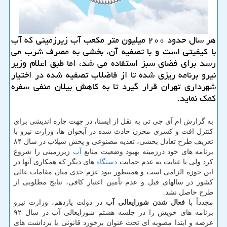
هر سال حدود ۲۰۰ میلیون متر مكعب آب زیرزمینی كه آب
با كیفیتی است و با تصفیه آن، بخشی به مصرف شرب می
رسد برای فضای سبز استفاده می شد، اما طبق اعلام وزیر
نیرو برنامه ریزی شده تا از فاضلاب تصفیه شده در اختیار
شهرداری تهران قرار گیرد تا به كاهش بیلان منفی سفره
كمك نماید.
به گزارش ام آی جی تی به نقل از ایسنا، در جهت چاره اندیشی برای
کنترل افت و کسری مخزن حادث شده در آبخوان ها، وزارت نیرو با
تعریف طرح تعادل بخشی، تغذیه مصنوعی و پخش سیلاب در سال ۸۴
برنامه های خود درزمینه بهبود وضعیت منابع
آب
زیرزمینی را شروع
کرد ولی با عنایت به عدم حمایت
دستگاه
های دیگر که همکاری آنها در
این حوزه الزامی است و همینطور نبود عزم جدی میان مقامات عالی
کشور در سالهای قبل و عدم تأمین اعتبار کافی، نتایج مطلوبی از
طرح حاصل نشد.
مجدداً با
فعال شدن شورایعالی آب
در دولت یازدهم، وزارت نیرو
برنامه های خویش را در جلسه هشتم شورایعالی آب در سال ۹۲
عرضه و ابتدا مصوبه ای تحت عنوان برخورد قانونی با برداشت های