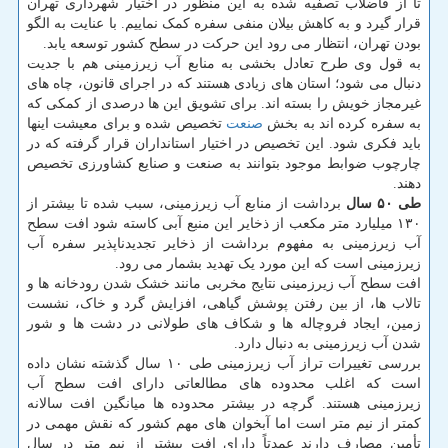
تا از فاضلاب تصفیه شده به این منظور در اختیار شهرداری تهران
قرار گیرد و به کاهش بیلان منفی سفره کمک نماییم. با عنایت به الگو
بودن تهران، انتظار می رود این حرکت در سطح کشور توسعه یابد.
به قول وی طرح تعادل بخشی به منابع آب زیرزمینی هم با جدیت
دنبال می شود؛ استان های زیادی هستند که در اجرای قانون، چاه های
غیرمجاز خویش را بسته اند. برای تشویق این ها درصدی از کمکی که
به سفره کرده اند به بخش
صنعت
تخصیص شده و برای معیشت اینها
باید فکری شود. این تخصیص در اختیار استانداران قرار گرفته که در
چارچوب ضوابط موجود بتوانند به صنعت و صنایع کشاورزی تخصیص
دهند.
طی ۵۰ سال
برداشت از منابع آب زیرزمینی، سبب شده تا بیشتر از
۱۳۰ میلیارد متر مکعب از ذخایر این منبع آبی کاسته شود افت سطح
آب زیرزمینی به مفهوم برداشت از ذخایر تجدیدناپذیر سفره آب
زیرزمینی است که این مورد یک تهدید بشمار می رود.
افت سطح آب زیرزمینی نتایج مخربی مانند خشک شدن رودخانه ها و
تالاب ها، از بین رفتن پوشش گیاهی، افزایش گرد و خاک، نشست
زمین، ایجاد فروچاله ها و شکاف های طولانی در دشت ها و شور
شدن آب زیرزمینی به دنبال دارد.
بررسی تغییرات تراز آب زیرزمینی طی ۱۰ سال گذشته نشان داده
است که اغلب محدوده های مطالعاتی دارای افت سطح آب
زیرزمینی هستند. گرچه در بیشتر محدوده ها میانگین افت سالانه
کمتر از نیم متر است اما آبخوان های مهم کشور که نقش مهمی در
تأمین مصارف دارند عمدتاً دارای افت بیشتر از نیم متر در سال