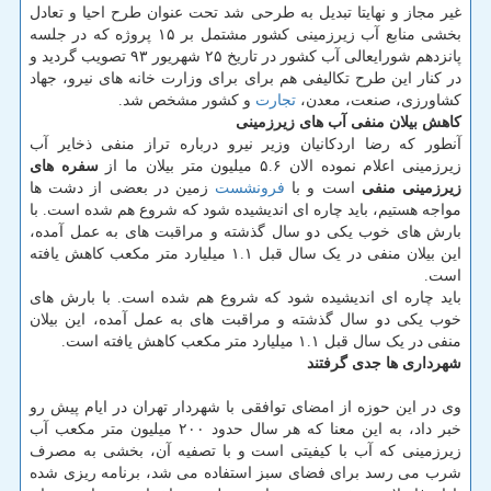
غیر مجاز و نهایتا تبدیل به طرحی شد تحت عنوان طرح احیا و تعادل
بخشی منابع آب زیرزمینی کشور مشتمل بر ۱۵ پروژه که در جلسه
پانزدهم شورایعالی آب کشور در تاریخ ۲۵ شهریور ۹۳ تصویب گردید و
در کنار این طرح تکالیفی هم برای برای وزارت خانه های نیرو، جهاد
کشاورزی، صنعت، معدن،
تجارت
و کشور مشخص شد.
کاهش بیلان منفی آب های زیرزمینی
آنطور که رضا اردکانیان وزیر نیرو درباره تراز منفی ذخایر آب
زیرزمینی اعلام نموده الان ۵.۶ میلیون متر بیلان ما از
سفره های
زیرزمینی منفی
است و با
فرونشست
زمین در بعضی از دشت ها
مواجه هستیم، باید چاره ای اندیشیده شود که شروع هم شده است. با
بارش های خوب یکی دو سال گذشته و مراقبت های به عمل آمده،
این بیلان منفی در یک سال قبل ۱.۱ میلیارد متر مکعب کاهش یافته
است.
باید چاره ای اندیشیده شود که شروع هم شده است. با بارش های
خوب یکی دو سال گذشته و مراقبت های به عمل آمده، این بیلان
منفی در یک سال قبل ۱.۱ میلیارد متر مکعب کاهش یافته است.
شهرداری ها جدی گرفتند
وی در این حوزه از امضای توافقی با شهردار تهران در ایام پیش رو
خبر داد، به این معنا که هر سال حدود ۲۰۰ میلیون متر مکعب آب
زیرزمینی که آب با کیفیتی است و با تصفیه آن، بخشی به مصرف
شرب می رسد برای فضای سبز استفاده می شد، برنامه ریزی شده