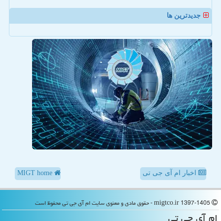
جدیدترین ها
اخبار ام آی جی تی
MIGT home
migtco.ir 1397-1405 - حقوق مادی و معنوی سایت ام آی جی تی محفوظ است
ام آی جی تی