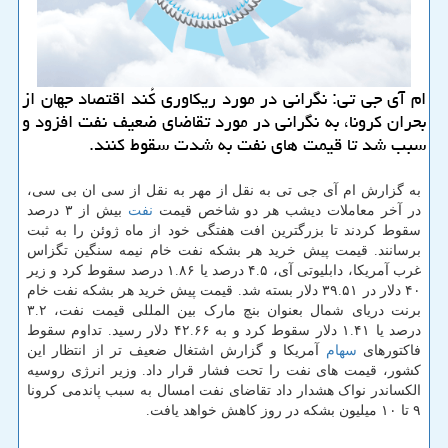
ام آی جی تی: نگرانی در مورد ریكاوری كُند اقتصاد جهان از
بحران كرونا، به نگرانی در مورد تقاضای ضعیف نفت افزود و
سبب شد تا قیمت های نفت به شدت سقوط كنند.
به گزارش ام آی جی تی به نقل از مهر به نقل از سی ان بی سی،
در آخر معاملات دیشب هر دو شاخص قیمت
نفت
بیش از ۳ درصد
سقوط کردند تا بزرگترین افت هفتگی خود از ماه ژوئن را به ثبت
برسانند. قیمت پیش خرید هر بشکه نفت خام نیمه سنگین تگزاس
غرب آمریکا، دابلیوتی آی، ۴.۵ درصد یا ۱.۸۶ درصد سقوط کرد و زیر
۴۰ دلار در ۳۹.۵۱ دلار بسته شد. قیمت پیش خرید هر بشکه نفت خام
برنت دریای شمال بعنوان بنچ مارک بین المللی قیمت نفت، ۳.۲
درصد یا ۱.۴۱ دلار سقوط کرد و به ۴۲.۶۶ دلار رسید. تداوم سقوط
فاکتورهای
سهام
آمریکا و گزارش اشتغال ضعیف تر از انتظار این
کشور، قیمت های نفت را تحت فشار قرار داد. وزیر انرژی روسیه
الکساندر نواک هشدار داد تقاضای نفت امسال به سبب پاندمی کرونا
۹ تا ۱۰ میلیون بشکه در روز کاهش خواهد یافت.