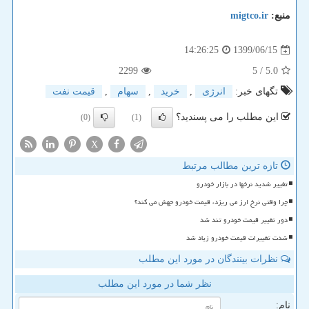
منبع:
migtco.ir
1399/06/15
14:26:25
2299
/ 5
5.0
تگهای خبر:
انرژی
,
خرید
,
سهام
,
قیمت نفت
این مطلب را می پسندید؟
(0)
(1)
X
تازه ترین مطالب مرتبط
تغییر شدید نرخها در بازار خودرو
چرا وقتی نرخ ارز می ریزد، قیمت خودرو جهش می کند؟
دور تغییر قیمت خودرو تند شد
شدت تغییرات قیمت خودرو زیاد شد
نظرات بینندگان در مورد این مطلب
نظر شما در مورد این مطلب
نام: