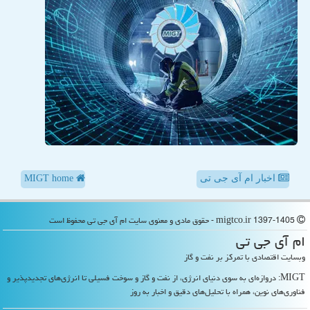
اخبار ام آی جی تی
MIGT home
migtco.ir 1397-1405 - حقوق مادی و معنوی سایت ام آی جی تی محفوظ است
ام آی جی تی
وبسایت اقتصادی با تمرکز بر نفت و گاز
MIGT: دروازه‌ای به سوی دنیای انرژی، از نفت و گاز و سوخت فسیلی تا انرژی‌های تجدیدپذیر و
فناوری‌های نوین، همراه با تحلیل‌های دقیق و اخبار به روز