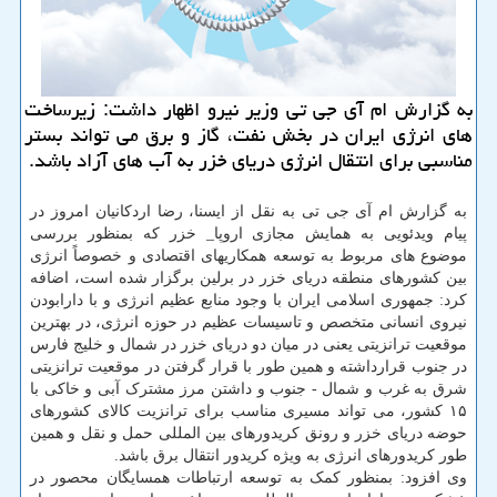
به گزارش ام آی جی تی وزیر نیرو اظهار داشت: زیرساخت
های انرژی ایران در بخش نفت، گاز و برق می تواند بستر
مناسبی برای انتقال انرژی دریای خزر به آب های آزاد باشد.
به گزارش ام آی جی تی به نقل از ایسنا، رضا اردکانیان امروز در
پیام ویدئویی به همایش مجازی اروپا_ خزر که بمنظور بررسی
موضوع های مربوط به توسعه همکاریهای اقتصادی و خصوصاً انرژی
بین کشورهای منطقه دریای خزر در برلین برگزار شده است، اضافه
کرد: جمهوری اسلامی ایران با وجود منابع عظیم انرژی و با دارابودن
نیروی انسانی متخصص و تاسیسات عظیم در حوزه انرژی، در بهترین
موقعیت ترانزیتی یعنی در میان دو دریای خزر در شمال و خلیج فارس
در جنوب قرارداشته و همین طور با قرار گرفتن در موقعیت ترانزیتی
شرق به غرب و شمال - جنوب و داشتن مرز مشترک آبی و خاکی با
۱۵ کشور، می تواند مسیری مناسب برای ترانزیت کالای کشورهای
حوضه دریای خزر و رونق کریدورهای بین المللی حمل و نقل و همین
طور کریدورهای انرژی به ویژه کریدور انتقال برق باشد.
وی افزود: بمنظور کمک به توسعه ارتباطات همسایگان محصور در