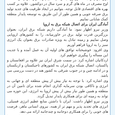
اوج مصرف در ماه های گرم و سرد سال در دوکشور، علاوه بر کسب
بهره های اقتصادی قابل توجه، بتوانیم در ایجاد ظرفیت های جدید تولید
برق صرفه جویی و همین طور از این طریق به توسعه پایدار منطقه
کمک شایانی نماییم.
آمادگی ایران برای اتصال شبکه برق به اروپا
وزیر نیرو اظهار نمود: ما آمادگی داریم شبکه برق ایران، بعنوان
بزرگترین قدرت تولید برق در خاورمیانه، را به کشورهای اروپایی
وصل نماییم و زمینه تبادل به ویژه صادرات برق بعنوان یک انرژی
سبز را به اروپا فراهم آوریم.
وی افزود: خوشبختانه توافق های اولیه آن به عمل آمده و با جدیت
این مساله را پیگیری خواهیم کرد.
اردکانیان اشاره کرد: در سمت شرق ایران نیز علاوه بر افغانستان و
پاکستان، اتصال شبکه برق ایران به کشورهای تاجیکستان و ازبکستان
و در ادامه چین و در جنوب شرقی به کشور هند در دست بررسی می
باشد.
وی اشاره کرد: با توجه به نیاز بیش از پیش منطقه ای و جهانی به
انرژی و ناکافی بودن سرمایه گذاری انجام شده برای تامین آن در
منطقه و همین طور نیاز بیش از پیش اروپا به انرژی، این حوزه می
تواند به زمینه ای برای همکاری پایدار تبدیل گردد.
وزیر نیرو اظهار داشت: ایران با داشتن منابع عظیم انرژی فسیلی،
انرژی های تجدید پذیر و مهم تر از همه، نیروی انسانی ماهر، فرصت
های خوبی را برای همکاری دوجانبه و چندجانبه ارائه می دهد.