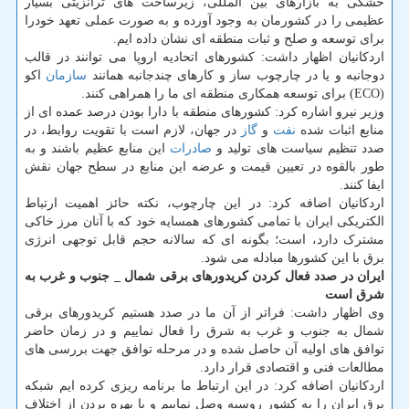
خشکی به بازارهای بین المللی، زیرساخت های ترانزیتی بسیار
عظیمی را در کشورمان به وجود آورده و به صورت عملی تعهد خودرا
برای توسعه و صلح و ثبات منطقه ای نشان داده ایم.
اردکانیان اظهار داشت: کشورهای اتحادیه اروپا می توانند در قالب
دوجانبه و یا در چارچوب ساز و کارهای چندجانبه همانند
سازمان
اکو
(ECO) برای توسعه همکاری منطقه ای ما را همراهی کنند.
وزیر نیرو اشاره کرد: کشورهای منطقه با دارا بودن درصد عمده ای از
منابع اثبات شده
نفت
و
گاز
در جهان، لازم است با تقویت روابط، در
صدد تنظیم سیاست های تولید و
صادرات
این منابع عظیم باشند و به
طور بالقوه در تعیین قیمت و عرضه این منابع در سطح جهان نقش
ایفا کنند.
اردکانیان اضافه کرد: در این چارچوب، نکته حائز اهمیت ارتباط
الکتریکی ایران با تمامی کشورهای همسایه خود که با آنان مرز خاکی
مشترک دارد، است؛ بگونه ای که سالانه حجم قابل توجهی انرژی
برق با این کشورها مبادله می شود.
ایران در صدد فعال کردن کریدورهای برقی شمال _ جنوب و غرب به
شرق است
وی اظهار داشت: فراتر از آن ما در صدد هستیم کریدورهای برقی
شمال به جنوب و غرب به شرق را فعال نماییم و در زمان حاضر
توافق های اولیه آن حاصل شده و در مرحله توافق جهت بررسی های
مطالعات فنی و اقتصادی قرار دارد.
اردکانیان اضافه کرد: در این ارتباط ما برنامه ریزی کرده ایم شبکه
برق ایران را به کشور روسیه وصل نماییم و با بهره بردن از اختلاف