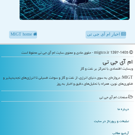
اخبار ام آی جی تی
MIGT home
migtco.ir 1397-1405 - حقوق مادی و معنوی سایت ام آی جی تی محفوظ است
ام آی جی تی
وبسایت اقتصادی با تمرکز بر نفت و گاز
MIGT: دروازه‌ای به سوی دنیای انرژی، از نفت و گاز و سوخت فسیلی تا انرژی‌های تجدیدپذیر و
فناوری‌های نوین، همراه با تحلیل‌های دقیق و اخبار به روز
صفحات ام آی جی تی
درباره ما
تبلیغات و رپورتاژ در سایت
آرشیو مطالب