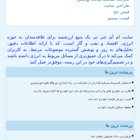
طراحی سایت
فیش حج
قیمت بیسیم
سایت ام آی جی تی یک منبع ارزشمند برای علاقه‌مندان به حوزه
انرژی، اقتصاد و نفت و گاز است، که با ارائه اطلاعات دقیق،
تحلیل‌های به روز و پوشش گسترده موضوعات مرتبط، به کاربران
کمک می‌کند تا درک عمیق‌تری از مسائل مربوط به انرژی داشته باشند
و در تصمیم‌گیری‌های خود در این زمینه، موفق‌تر عمل کنند
پربیننده ترین ها
استقبال گسترده سرمایه گذاران از مشارکت در راه اندازی نیروگاه های خورشیدی
نظارت بر خودرو های وارداتی دو مرحله ای شد این خودرو ها اجازه ورود ندارند
شیب ریزش قیمت خودرو تند شد
سقوط سنگین قیمت خودرو
پربحث ترین ها
پژوپارس ۶۴۰ میلیون تومان شد