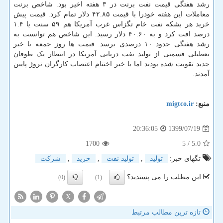
رشد هفتگی قیمت نفت برنت در ۳ هفته اخیر بود. شاخص برنت
معاملات این هفته خودرا با قیمت ۴۲.۸۵ دلار تمام کرد. قیمت پیش
خرید هر بشکه نفت خام تگزاس غرب آمریکا هم ۵۹ سنت یا ۱.۴
درصد افت کرد و به ۴۰.۶۰ دلار رسید. این شاخص هم توانست به
رشد هفتگی حدود ۱۰ درصدی برسد. قیمت ها روز جمعه با خبر
تعطیلی قسمتی از تولید نفت دریایی آمریکا در انتظار یک طوفان
جدید تقویت شده بودند اما با خبر اختتام اعتصاب کارگران نروژ پایین
آمدند.
منبع:
migtco.ir
1399/07/19
20:36:05
1700
/ 5
5.0
تگهای خبر:
تولید
,
تولید نفت
,
خرید
,
شركت
این مطلب را می پسندید؟
(0)
(1)
X
تازه ترین مطالب مرتبط