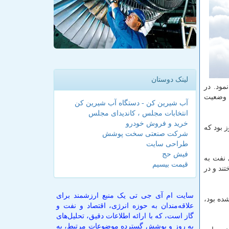
لینک دوستان
مود. در
ن وضعیت
آب شیرین کن - دستگاه آب شیرین کن
انتخابات مجلس ، کاندیدای مجلس
خرید و فروش خودرو
ر در ژوئن ۱۲.۹ میلیون بشکه در روز بود که
شرکت صنعتی سخت پوشش
طراحی سایت
فیش حج
 نفت به
قیمت بیسیم
داختند و در
سایت ام آی جی تی یک منبع ارزشمند برای
ده بود،
علاقه‌مندان به حوزه انرژی، اقتصاد و نفت و
گاز است، که با ارائه اطلاعات دقیق، تحلیل‌های
به روز و پوشش گسترده موضوعات مرتبط، به