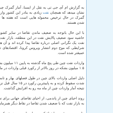
به گزارش ام آی جی تی به نقل از ایسنا، آمار گمرک چی
نشان میدهد که همچنان
نفت
زیادی به بنادر این کشور وار
گمرک در حال ترخیص محموله هایی است که هفته ها من
شدن هستند.
با این حال باتوجه به ضعیف ماندن تقاضا در سایر کشور
حاشیه سود ضعیف پالایش نفت در این منطقه، بازار نف
نفت یک نگرانی اصلی درباره تقاضا پیدا کرده اند و آن ه
شرایطی که موج دوم انتشار ویروس کرونا، اقتصادهای تو
عمیقتر شده است.
۱.۵ میلیون بشکه در روز بالاتر از رکورد قبلی واردات در ماه مه بود.
دلیل اصلی واردات بالای چین در طول فصلهای بهار و تابس
شدت سقوط کرده و ب
نتیجه آمار واردات چین از ماه مه رو به افزایش گذاشت.
روند احیای چین از پاندمی، از احیای تقاضای جهانی برای ن
به بازار نفت که با ضعیف شدن تقاضا در نقاط دیگر همزمان 