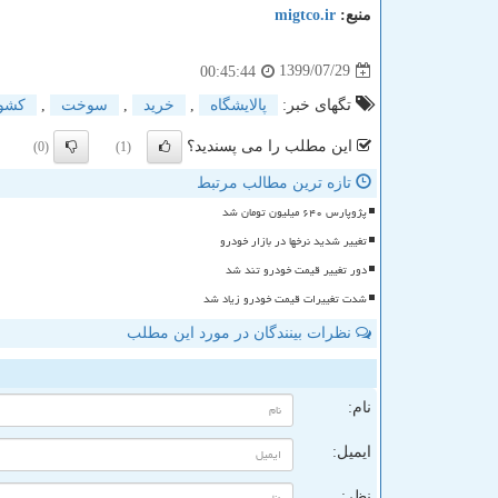
منبع:
migtco.ir
1399/07/29
00:45:44
تگهای خبر:
پالایشگاه
,
خرید
,
سوخت
,
كشو
این مطلب را می پسندید؟
(0)
(1)
تازه ترین مطالب مرتبط
پژوپارس ۶۴۰ میلیون تومان شد
تغییر شدید نرخها در بازار خودرو
دور تغییر قیمت خودرو تند شد
شدت تغییرات قیمت خودرو زیاد شد
نظرات بینندگان در مورد این مطلب
ن
نام:
ایمیل:
نظر: