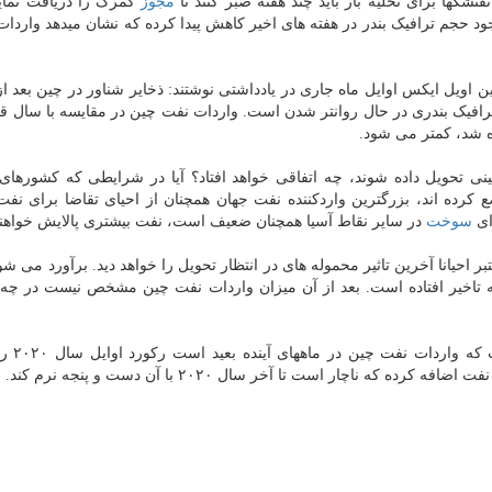
تشکها برای تخلیه بار باید چند هفته صبر کنند تا
مجوز
گمرک را دریافت نماین
 حجم ترافیک بندر در هفته های اخیر کاهش پیدا کرده که نشان میدهد واردات
اویل ایکس اوایل ماه جاری در یادداشتی نوشتند: ذخایر شناور در چین بعد از 
ترافیک بندری در حال روانتر شدن است. واردات نفت چین در مقایسه با سال قب
ه شد، کمتر می شود.
ینی تحویل داده شوند، چه اتفاقی خواهد افتاد؟ آیا در شرایطی که کشورهای 
کرده اند، بزرگترین واردکننده نفت جهان همچنان از احیای تقاضا برای نف
ای
سوخت
در سایر نقاط آسیا همچنان ضعیف است، نفت بیشتری پالایش خواهند
 احیانا آخرین تاثیر محموله های در انتظار تحویل را خواهد دید. برآورد می شو
ر به اکتبر به تاخیر افتاده است. بعد از آن میزان واردات نفت چین مشخص نیست در
بر اساس گزارش اویل پرایس،
ه ناچار است تا آخر سال ۲۰۲۰ با آن دست و پنجه نرم کند.