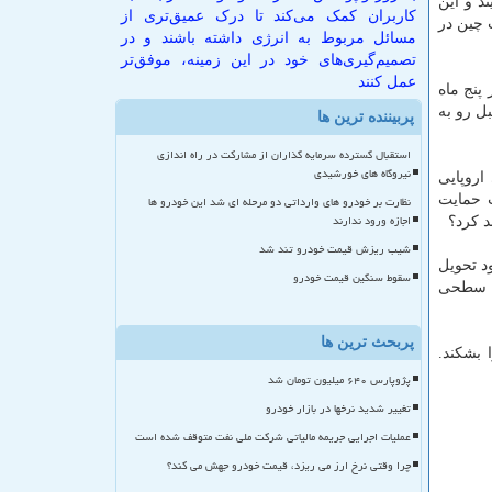
د و این
کاربران کمک می‌کند تا درک عمیق‌تری از
 چین در
مسائل مربوط به انرژی داشته باشند و در
تصمیم‌گیری‌های خود در این زمینه، موفق‌تر
عمل کنند
پنج ماه
ل رو به
پربیننده ترین ها
استقبال گسترده سرمایه گذاران از مشارکت در راه اندازی
نیروگاه های خورشیدی
اروپایی
ت حمایت
نظارت بر خودرو های وارداتی دو مرحله ای شد این خودرو ها
اجازه ورود ندارند
 کرد؟
شیب ریزش قیمت خودرو تند شد
د تحویل
سقوط سنگین قیمت خودرو
 چه سطحی
پربحث ترین ها
 بازار حدودا مطمئن است که واردات نفت چین در ماههای آینده بعید است رکورد اوایل سال ۲۰۲۰ را بشکند.
پژوپارس ۶۴۰ میلیون تومان شد
تغییر شدید نرخها در بازار خودرو
عملیات اجرایی جریمه مالیاتی شرکت ملی نفت متوقف شده است
چرا وقتی نرخ ارز می ریزد، قیمت خودرو جهش می کند؟