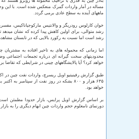
بنادر چین به قدری با ترافیک محموله ها روبرو هستند که نف
مساله در آمار واردات گمرک منعکس شده است. با این وجود
ماههای آینده به سطح عادی برمی گردد.
خوان کارلوس رودریگز و والانتیس مارکوجیاناکیس، مفسرین 
رشد متوالی، برای اولین کاهش پیدا کرده که نشان میدهد 
رشد است اما نسبت به رکورد بالایی که در تابستان مشاهد
اما زمانی که محموله های به تاخیر افتاده به مشتریان چ
محدودیتهای سخت گیرانه ای درباره تجمعات اجتماعی وضع 
خواهد کرد؟ آیا پالایشگاههای چینی در شرایطی که تقاضا بر
طبق گزارش رفینیتیو اویل ریسرچ، واردات نفت چین در اکتبر
۶۳۵ هزار و ۸۰۰ بشکه در روز نفت از سپتامب
خواهد بود.
دورنمای نامعلوم حجم واردات چین ابهام دیگری را به بازار نفت اضافه کرده ک