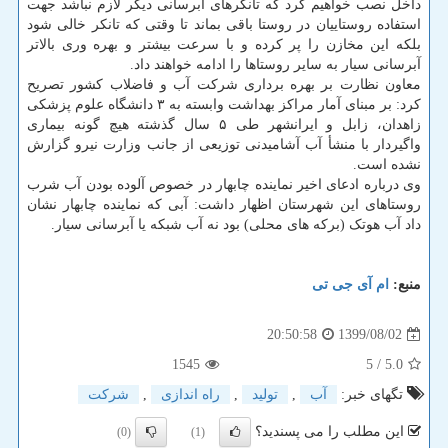
داخل نصب خواهیم کرد که تانکرهای آبرسانی دیگر لازم نباشد جهت
استفاده روستاییان در روستا باقی بماند تا وقتی که تانکر خالی شود
بلکه این مخازن را پر کرده و با سرعت بیشتر و بهره وری بالاتر
آبرسانی سیار به سایر روستاها را ادامه خواهند داد.
معاون نظارت بر بهره برداری شرکت آب و فاضلاب کشور تصریح
کرد: بر مبنای آمار مراکز بهداشت وابسته به ۳ دانشگاه علوم پزشکی
زاهدان، زابل و ایرانشهر طی ۵ سال گذشته هیچ گونه بیماری
واگیردار با منشأ آب آشامیدنی توزیعی از جانب وزارت نیرو گزارش
نشده است.
وی درباره ادعای اخیر نماینده چابهار در خصوص آلوده بودن آب شرب
روستاهای این شهرستان اظهار داشت: آبی که نماینده چابهار نشان
داد آب هوتک (برکه های محلی) بود نه آب شبکه یا آبرسانی سیار.
منبع:
ام آی جی تی
1399/08/02
20:50:58
1545
/ 5
5.0
تگهای خبر:
آب
,
تولید
,
راه اندازی
,
شركت
این مطلب را می پسندید؟
(0)
(1)