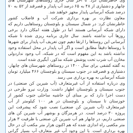
وی خاطرنشان کرد: تا آخر سال جاری روستاهای شهرستان های
چابهار و دشتیاری از ۴۸ به ۶۵ درصد آب پایدار و قصرقند از ۵۲ به ۷۰
درصد شبکه آبرسانی پایدار مجهز خواهند شد.
معاون نظارت بر بهره برداری شرکت آب و فاضلاب کشور
خاطرنشان کرد: در شمال سیستان و بلوچستان روستاهایی داریم که
دارای شبکه آبرسانی هستند اما در طول هفته امکان دارد برخی
روزها آب نداشته باشند. سال جاری برنامه ریزی شده تا شبکه
آبرسانی این روستاها را ارتقا دهیم چون تعریف آب پایدار برای شهرها
با روستاها دقیقاً مطابق است و اگر آب پایدار در محل استفاده وجود
نداشته باشد به این مفهوم است که در شبکه، آب وجود نداردولی
مخازن آب شرب تحت پوشش شبکه مذکور، آبگیری شده است.
به گفته کشفی برای سال ۱۴۰۰ در روستاهای شهرستان های چابهار،
دشتیاری و قصرقند در جنوب سیستان و بلوچستان ۴۶۶ میلیارد تومان
شبکه آبرسانی به بهره برداری می رسد.
وی درباره استفاده از آب غیرمتعارف (آب شیرین کن صنعتی) در
جنوب سیستان و بلوچستان اظهار داشت: وزارت نیرو طرحی در
دست اجرا دارد که بر مبنای آن حاشیه ساحلی جنوب کشور از
خوزستان تا سیستان و بلوچستان در هر ۱۰۰ کیلومتر از آب
غیرمتعارف (آب شیرین کن صنعتی) نصب شود که پیشرفت این
پروژه ۳۰ درصد است. در هرمزگان و بوشهر آب شیرین کن های
صنعتی داریم، در چابهار هم آب شیرین کن صنعتی با ظرفیت ۳ هزار
متر مکعبی راه اندازی شده که هم اکنون هزار متر مکعب آن در حال
بهره برداری است. با این وجود آب غیر متعارف آب بسیار گرانی