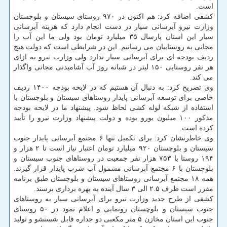
است.
کشفی اضافه کرد: هم اکنون در ۹۷۰ روستای سیستان و بلوچستان
وزارت نیرو آبرسانی سیار در دست انجام دارد که هزینه آبرسانی
سیار این استان پارسال ۳۵ میلیارد تومان بود ولی ما این آب را
مجانی به روستاییان می رسانیم. این در شرایطی است که دولت هیچ
ردیف بودجه ای برای آبرسانی سیار ندارد ولی وزارت نیرو به ازای
هر نفر روستایی ۱۵۰ لیتر در شبانه روز آب آشامیدنی مجانی واگذار
می کند.
وی تصریح کرد: به دنبال آن هستیم که در لایحه بودجه ۱۴۰۰ ردیف
خاصی برای توسعه آبرسانی پایدار روستاهای سیستان و بلوچستان با
استفاده از شبکه لوله کشی لحاظ شود. پیشنهاد ما در لایحه بودجه
مذکور ۱۰۰ میلیون یورو بوده و دولت پیشنهاد وزارت نیرو را تأیید
کرده است.
وی خاطرنشان کرد: برای تکمیل تنها ۶ مجتمع آبرسانی پایدار جنوب
سیستان و بلوچستان ۹۲۰ میلیارد تومان اعتبار نیاز است تا ۲ هزار و
۱۹۴ روستا با ۷۵۳ هزار نفر جمعیت در روستاهای جنوب سیستان و
بلوچستان با ۶ مجتمع آبرسانی مشمول آب شرب پایدار قرار گیرند.
همه ۱۸ مجتمع آبرسانی روستاهای سیستان و بلوچستان طبق برنامه
مقرر است ظرف ۲.۵ الی ۳ سال آینده به بهره برداری برسند.
کشفی از طرح جدید وزارت نیرو برای آبرسانی سیار به روستاهای
جنوب سیستان و بلوچستان رونمایی و اعلام نمود در ۵۰ روستای
جنوب این استان مخازن ۵ متر مکعبی دو جداره قابل شستشو و تولید