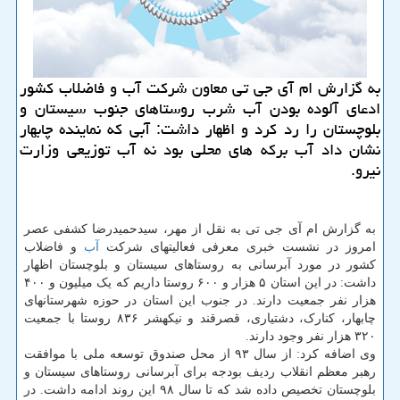
به گزارش ام آی جی تی معاون شركت آب و فاضلاب كشور
ادعای آلوده بودن آب شرب روستاهای جنوب سیستان و
بلوچستان را رد كرد و اظهار داشت: آبی كه نماینده چابهار
نشان داد آب بركه های محلی بود نه آب توزیعی وزارت
نیرو.
به گزارش ام آی جی تی به نقل از مهر، سیدحمیدرضا کشفی عصر
امروز در نشست خبری معرفی فعالیتهای شرکت
آب
و فاضلاب
کشور در مورد آبرسانی به روستاهای سیستان و بلوچستان اظهار
داشت: در این استان ۵ هزار و ۶۰۰ روستا داریم که یک میلیون و ۴۰۰
هزار نفر جمعیت دارند. در جنوب این استان در حوزه شهرستانهای
چابهار، کنارک، دشتیاری، قصرقند و نیکهشر ۸۳۶ روستا با جمعیت
۳۲۰ هزار نفر وجود دارند.
وی اضافه کرد: از سال ۹۳ از محل صندوق توسعه ملی با موافقت
رهبر معظم انقلاب ردیف بودجه برای آبرسانی روستاهای سیستان و
بلوچستان تخصیص داده شد که تا سال ۹۸ این روند ادامه داشت. در