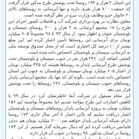
این استان ۲ هزار و ۱۹۴ روستا تحت پوشش طرح مذکور قرار گرفت
که جمعیت ۸۰۰ هزار نفری دارند و تنها آبرسانی به روستاهای بالای
۲۰ خانوار جزو وظایف وزارت نیرو در نظر گرفته شده است.
معاون نظارت بر بهره برداری شرکت آب و فاضلاب کشور اجرای این
طرح را ۱۸ مجتمع آبرسانی به ۲ هزار و ۲۰۰ روستای سیستان و
بلوچستان عنوان و اظهار نمود: از سال ۹۳ تا ۹۸ مجموعاً ۶۰۵ میلیارد
تومان برای آبرسانی این روستاها تأمین اعتبار کرده ایم. این مبلغ
بیشتر از ۱۰ درصد کل اعتباری است که از محل صندوق توسعه ملی
به آبرسانی سیستان و بلوچستان اختصاص داده شده است.
کشفی اضافه کرد: ۲۴۶ هزار نفر در جنوب سیستان و بلوچستان تحت
پوشش طرح آبرسانی پایدار به روستاها هستند که ۳۳۵ میلیارد تومان
از اعتبار ۶۰۵ میلیارد تومان سیستان و بلوچستان به جنوب این استان
اختصاص داده شده است. بگونه ای که تنها یک مجتمع آبرسانی پایدار
روستاهای جنوب سیستان و بلوچستان، ۲۴۶ روستاها را تحت پوشش
قرار می دهد.
این مقام مسئول در شرکت آبفا خاطرنشان کرد: در سال ۹۹ با
کاهش اعتبارات این طرح مواجه شدیم اما مجموعاً توانسته ایم ۱۵۶
میلیارد تومان به پروژه آبرسانی پایدار روستاهای سیستان و بلوچستان
اعتبار دریافت نماییم که بااین اعتبار تا آخر سال جاری ۱۷۳ روستا
دارای شبکه آبرسانی پایدار خواهند شد. ۲۰۰ میلیارد تومان هم
مجوز
فاینانس دریافت کرده ایم که دنبال سرمایه گذار هستیم. از این ۱۷۳
روستا در استان مذکور، ۹۸ روستا در جنوب آن قرار دارند.