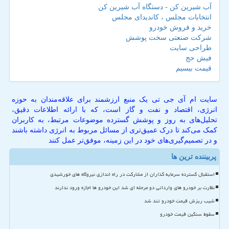
آب شیرین کن - دستگاه آب شیرین کن
انتخابات مجلس ، کاندیدای مجلس
خرید و فروش خودرو
شرکت صنعتی سخت پوشش
طراحی سایت
فیش حج
قیمت بیسیم
سایت ام آی جی تی یک منبع ارزشمند برای علاقه‌مندان به حوزه
انرژی، اقتصاد و نفت و گاز است، که با ارائه اطلاعات دقیق،
تحلیل‌های به روز و پوشش گسترده موضوعات مرتبط، به کاربران
کمک می‌کند تا درک عمیق‌تری از مسائل مربوط به انرژی داشته باشند
و در تصمیم‌گیری‌های خود در این زمینه، موفق‌تر عمل کنند
پربیننده ترین ها
استقبال گسترده سرمایه گذاران از مشارکت در راه اندازی نیروگاه های خورشیدی
نظارت بر خودرو های وارداتی دو مرحله ای شد این خودرو ها اجازه ورود ندارند
شیب ریزش قیمت خودرو تند شد
سقوط سنگین قیمت خودرو