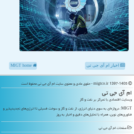
اخبار ام آی جی تی
MIGT home
migtco.ir 1397-1405 - حقوق مادی و معنوی سایت ام آی جی تی محفوظ است
ام آی جی تی
وبسایت اقتصادی با تمرکز بر نفت و گاز
MIGT: دروازه‌ای به سوی دنیای انرژی، از نفت و گاز و سوخت فسیلی تا انرژی‌های تجدیدپذیر و
فناوری‌های نوین، همراه با تحلیل‌های دقیق و اخبار به روز
صفحات ام آی جی تی