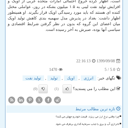
است، اظهار کرده خروج احتمالی امارات متحده عربی از اوپک و
افزایش تولید نفت لیبی به ۱.۵ میلیون بشکه در روز، عواملی مختل
کننده ای هستند که باید مورد رسیدگی اوپک قرار بگیرند. او همینطور
اظهار داشت: بغداد در پذیرش مدل سهمیه بندی کاهش تولید اوپک
میان اعضای این گروه که بدون در نظر گرفتن شرایط اقتصادی و
سیاسی آنها بوده، صبرش به آخر رسیده است.
1399/09/08
22:16:13
1470
/ 5
5.0
تگهای خبر:
انرژی
,
اوپك
,
تولید
,
تولید نفت
این مطلب را می پسندید؟
(0)
(1)
X
تازه ترین مطالب مرتبط
چرا وقتی نرخ ارز می ریزد، قیمت خودرو جهش می کند؟
ناترازی آب و برق با جذب سرمایه گذاری برطرف می شود