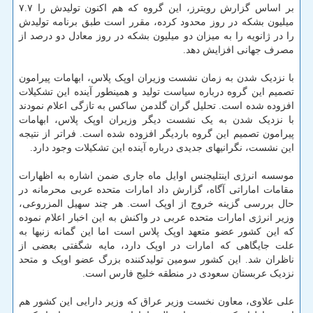
بر اساس گزارش رویترز، این گروه که هم اکنون تولیدش را ۷.۷
میلیون بشکه در روز محدود کرده، مقرر است طبق برنامه تولیدش
را در ژانویه را به میزان دو میلیون بشکه در روز معادل دو درصد از
مصرف جهانی افزایش دهد.
با نزدیک شدن به زمان نشست وزیران اوپک پلاس، ابهامات پیرامون
تصمیم این گروه درباره سیاست تولید و همینطور آینده این تشکیلات
افزوده شده است. تحلیل گران گلدمن ساکس به تازگی اعلام نمودند
با نزدیک شدن به یک نشست دیگر وزیران اوپک پلاس، ابهامات
پیرامون تصمیم این گروه باردیگر افزوده شده است. فراتر از نتیجه
این نشست، نگرانیهای جدیدی درباره آینده این تشکیلات وجود دارد.
موسسه انرژی اینتلیجنس اوایل ماه جاری ضمن اشاره به اظهارات
مقامات اماراتی آگاه، گزارش داد امارات متحده عربی محرمانه در
حال بررسی گزینه خروج از اوپک است. هر چند سهیل المزروعی،
وزیر انرژی امارات متحده عربی در واکنش به این اخبار اعلام نموده
که این کشور عضو متعهد اوپک پلاس است اما این گمانه زنیها به
علت جایگاهی که امارات در اوپک دارد، مایه شگفتی بعضی از
ناظران شد. این کشور سومین تولیدکننده بزرگ عضو اوپک و متحد
نزدیک عربستان سعودی در منطقه خلیج فارس است.
علی علاوی، معاون نخست وزیر عراق که وزیر دارایی این کشور هم