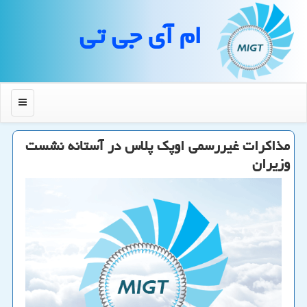
ام آی جی تی
منو
مذاكرات غیررسمی اوپك پلاس در آستانه نشست
وزیران