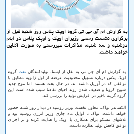
به گزارش ام آی جی تی گروه اوپك پلاس روز شنبه قبل از
برگزاری نشست رسمی وزیران اوپك و اوپك پلاس در ایام
دوشنبه و سه شنبه، مذاكرات غیررسمی به صورت آنلاین
خواهد داشت.
به گزارش ام آی جی تی به نقل از ایسنا، تولیدکنندگان
نفت
گروه
اوپک پلاس درباره تسهیل محدودیت عرضه از اول ژانویه مطابق با
توافقی که در آوریل داشته اند، در حال بحث هستند. اما موج جدید
شیوع کرونا و ضعیف شدن روند احیای تقاضا سبب شده است این
گروه گزینه تاخیر در افزایش تولید را بررسی کند.
الکساندر نواک، معاون نخست وزیر روسیه در دیدار روز شنبه حضور
خواهد داشت. نواک تا اوایل ماه جاری وزیر انرژی روسیه بود و
تلاشهای مسکو برای همکاری با اوپک را هدایت کرده و بر اجرای
توافق کاهش تولید نظارت داشت.