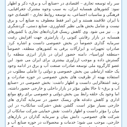
سر راه توسعه تجاری – اقتصادی در «صنایع آب و برق» ذکر و اظهار
نمود: کشورهای همسایه ایران، به سبب وجوه مشترک جغرافیایی،
فرهنگی و مناسبات اجتماعی، به توسعه روابط تجاری – اقتصادی خود
با ایران علاقمند هستند و این امر فقط معطوف به صنایع آب و برق
نیست و شامل بخش هایی نظیر کشاورزی، صنایع دستی، گردشگری
و … نیز می شود. وی کاهش ریسکِ قراردادهای تجاری با کشورهای
همسایه در بازار رقابتی کنونی را، پارامتری جهت افزایش رغبت
سرمایه گذاری خصوصاً در بخش خصوصی دانست و اشاره کرد:
صادراتِ تجهیزات و ابزارآلات برقی به کشورهای منطقه، خصوصاً
«منطقه اوراسیا»، دامنه حضور ایران در بازار انرژی منطقه را
گسترش داده و موجب ارزآوری بیشتری برای ایران می شود. این
عضو کارگروه ملی توسعه صادرات صنعت آب و برق در ادامه وجود
یک حلقه ارتباطی بین بخش خصوصی و دولتی را عاملی مطلوب در
استفاده بهینه از ظرفیت های بخش خصوصی در حوزه صادرات و
رشد اشتغالزایی دانست و اظهار داشت: بخش خصوصی در «صنایع
آب و برق» تا حالا بطور مؤثر در بازار داخلی و خارجی حضور داشته،
اما وجود یک حلقه رابط بین بخش دولتی و خصوصی برای رفع موانع
اداری و کاهش دغدغه هایِ ریسک حضور در سرمایه گذاری های
خارجی بسیار مؤثر است. گلشن نقش «شرکت ساتکاب» در این
میان را مؤثر دانست و اظهار داشت: نقش حمایتی شرکت ساتکاب از
شرکت های خصوصی، دانش بنیان و سرمایه گذاران در بازارهای
خارجی، موجب می شود؛ خدمات و محصولات در حوزه صنایع آب و