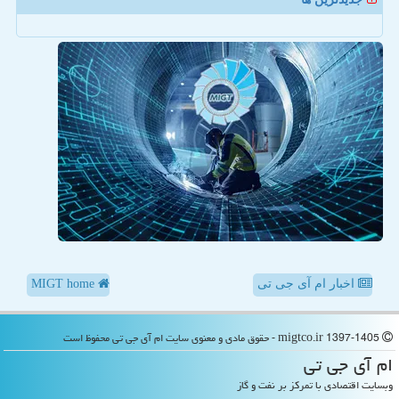
اخبار ام آی جی تی
MIGT home
migtco.ir 1397-1405 - حقوق مادی و معنوی سایت ام آی جی تی محفوظ است
ام آی جی تی
وبسایت اقتصادی با تمرکز بر نفت و گاز