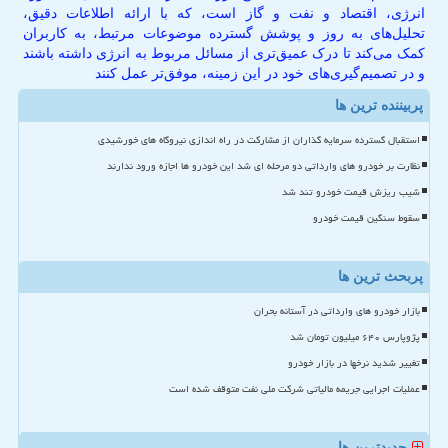
انرژی، اقتصاد و نفت و گاز است، که با ارائه اطلاعات دقیق،
تحلیل‌های به روز و پوشش گسترده موضوعات مرتبط، به کاربران
کمک می‌کند تا درک عمیق‌تری از مسائل مربوط به انرژی داشته باشند
و در تصمیم‌گیری‌های خود در این زمینه، موفق‌تر عمل کنند
پربیننده ترین ها
استقبال گسترده سرمایه گذاران از مشارکت در راه اندازی نیروگاه های خورشیدی
نظارت بر خودرو های وارداتی دو مرحله ای شد این خودرو ها اجازه ورود ندارند
شیب ریزش قیمت خودرو تند شد
سقوط سنگین قیمت خودرو
پربحث ترین ها
بازار خودرو های وارداتی در آستانه بحران
پژوپارس ۶۴۰ میلیون تومان شد
تغییر شدید نرخها در بازار خودرو
عملیات اجرایی جریمه مالیاتی شرکت ملی نفت متوقف شده است
جدیدترین ها