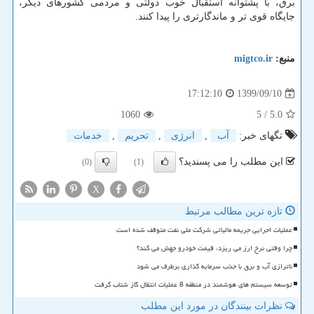
برق، با پشتوانه استقبال خوب دولتی و مردمی کشورهای دیگر،
جایگاه قوی تر و ماندگارتری را پیدا کنند.
منبع:
migtco.ir
1399/09/10
17:12:10
1060
/ 5
5.0
تگهای خبر:
آب
,
انرژی
,
تحریم
,
خدمات
این مطلب را می پسندید؟
(0)
(1)
X
تازه ترین مطالب مرتبط
عملیات اجرایی جریمه مالیاتی شرکت ملی نفت متوقف شده است
چرا وقتی نرخ ارز می ریزد، قیمت خودرو جهش می کند؟
ناترازی آب و برق با جذب سرمایه گذاری برطرف می شود
توسعه سیستم های هوشمند در منطقه 8 عملیات انتقال گاز شتاب گرفت
نظرات بینندگان در مورد این مطلب