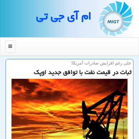
ام آی جی تی
منو
علی رغم افزایش صادرات آمریكا؛
ثبات در قیمت نفت با توافق جدید اوپك