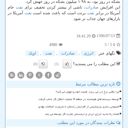
بشكه در روز بود، به ۱.۹۸ میلیون بشكه در روز جهش كرد.
این افزایش
صادرات
، ناشی از بیشتر كردن تخفیف برای
نفت
خام
آمریكا در برابر
نفت
برنت است كه باعث شده است
نفت
آمریكا در
بازارهای جهان جذاب تر شود.
1396/07/13
18:41:29
4980
/ 5
5.0
تگهای خبر:
انرژی
,
صادرات
,
نفت
,
اوپك
این مطلب را می پسندید؟
(0)
(1)
X
تازه ترین مطالب مرتبط
چرا وقتی نرخ ارز می ریزد، قیمت خودرو جهش می کند؟
توسعه سیستم های هوشمند در منطقه 8 عملیات انتقال گاز شتاب گرفت
خصوصی سازی پتروشیمی از افزایش راندمان تا ضرورت اصلاحات نهادی
نقشه راه جدید انرژی ایران و ارمنستان تجارت گاز توسعه می یابد
نظرات بینندگان در مورد این مطلب