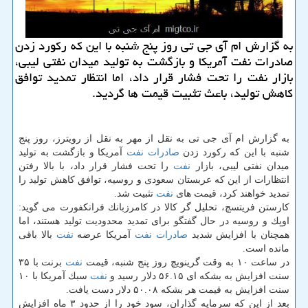
به گزارش ام آی جی تی روز پنج شنبه با این كه ركورد زدن
صادرات نفت آمریكا و بازگشت به تولید میدان نفتی لیبی،
بازار نفت را تحت فشار قرار داد، اما انتظار تمدید توافق
كاهش تولید، باعث تثبیت قیمت ها گردید.
به گزارش ام آی جی تی به نقل از مهر به نقل از رویترز، روز پنج
شنبه با این كه ركورد زدن
صادرات
نفت
آمریكا و بازگشت به تولید
میدان نفتی لیبی، بازار
نفت
را تحت فشار قرار داد، با بالا رفتن
انتظارات از این كه عربستان سعودی و روسیه، توافق كاهش تولید را
تمدید خواهند كرد، قیمت های
نفت
تثبیت شد.
كارستن فریتسچ، تحلیل گر كالا در كامرزبانك فرانكفورت می گوید:
اوپك و روسیه در حال گفتگو برای تمدید محدودیت تولید هستند، اما
همچنان با افزایش شدید
صادرات
نفت
آمریكا عرضه
نفت
بالا باقی
مانده است.
در ساعت ۱۰ به وقت گرینویچ روز پنج شنبه، قیمت
نفت
برنت با ۳۵
سنت افزایش به بشكه ای ۵۶.۱۵ دلار رسید و
نفت
سبك آمریكا با ۱۰
سنت افزایش به قیمت هر بشكه ۵۰.۰۸ دلار دست یافت.
بعد از این كه سرمایه گذاران، سود خود را از حدود ۳ ماه افزایش