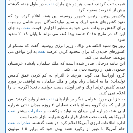
قیمت ثبت كردند، قیمت هر دو بنچ مارك
نفت
، در طول هفته گذشته
بیش از ۵ درصد سقوط كرد.
ولادیمیر پوتین، رئیس جمهور روسیه، این هفته اعلام كرده بود كه
تعهد كشورهای عضو اوپك و سایر تولیدكنندگان مهم شامل روسیه،
برای كاهش تولیدات نفتی خود به منظور افزایش قیمت
نفت
، به جای
این كه در مارچ ۲۰۱۸ خاتمه پیدا كند، می تواند تا پایان ۲۰۱۸ تمدید
شود.
روز پنج شنبه الكساندر نواك، وزیر انرژی روسیه، گفت كه مسكو از
كشورهای جدیدی كه برای محدود كردن عرضه
نفت
به این توافق می
پیوندند، حمایت می كند.
این بیانیه درحالی صادر شده است كه ملك سلمان، پادشاه عربستان
سعودی هم، از روسیه دیدن می كند.
گروه اوراسیا می گوید: هرچند با التزام به كم كردن عمق كاهش
تولیدات؛ اما به احتمال زیاد پوتین و ملك سلمان، به توافقی در مورد
تمدید كاهش تولید اوپك و غیر اوپك، دست خواهند یافت؛ اگرچه آن را
اعلام نمی كنند.
به جز این مورد، عوامل دیگر بر بازارهای
نفت
فشار وارد كردند؛ پس
از این كه یك گروه مسلح باعث تعطیلی ۲ روزه میدان نفتی شراره
لیبی شد، دوباره این میدان به تولید بازگشت و
صادرات
بیشتر
نفت
آمریكا هم باعث تحت فشار قرار دادن شرایط بازار شده است.
اداره اطلاعات انرژی آمریكا اعلام كرد: در هفته گذشته،
صادرات
نفت
خام آمریكا با عبور از ركورد هفته پیش خود كه برابر ۱.۵ میلیون