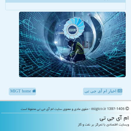
اخبار ام آی جی تی
MIGT home
migtco.ir 1397-1405 - حقوق مادی و معنوی سایت ام آی جی تی محفوظ است
ام آی جی تی
وبسایت اقتصادی با تمرکز بر نفت و گاز