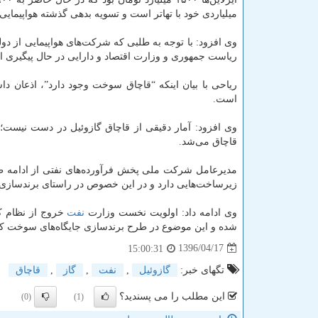
میلیاردی خود با تهاتر است و تسویه بدهی گذشته هواپیمایی‌
وی افزود: با توجه به طلبی كه شركت‌های هواپیمایی از دول
ریاست جمهوری و وزارت اقتصاد و دارایی در حال پیگیری 
ریاحی با بیان اینكه “قاچاق سوخت وجود دارد”، اذعان دا
است.
قاچاق می‌شد.
مدیرعامل شركت ملی پخش فرآورده‌های نفتی از ادامه طر
زیرساخت‌هایی دارد و در این خصوص در راستای برندسازی
وی ادامه داد: اولویت نخست وزارت
نفت
خروج از نظام كا
شده و این موضوع در طرح برندسازی جایگاه‌های سوخت كه 
1396/04/17
15:00:31
تگهای خبر:
گازوئیل
,
نفت
,
گاز
,
قاچاق
این مطلب را می پسندید؟
(0)
(1)