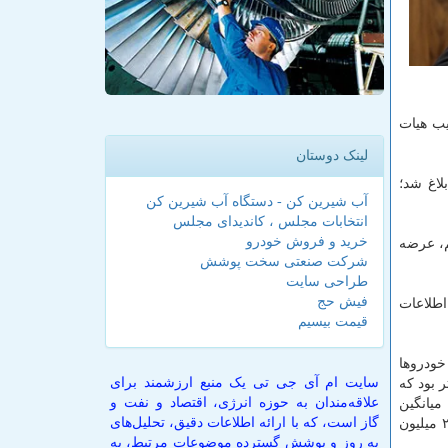
اریخ چهاردهم بهمن‌ماه سال ۱۳۹۳ به تصویب هیات
لینک دوستان
لاغ شد؛
آب شیرین کن - دستگاه آب شیرین کن
انتخابات مجلس ، کاندیدای مجلس
خرید و فروش خودرو
م، عرضه
شرکت صنعتی سخت پوشش
طراحی سایت
فیش حج
اطلاعات
قیمت بیسیم
 ۱۲۰ میلیون لیتر نفت‌گاز به خودروها
سایت ام آی جی تی یک منبع ارزشمند برای
به عبارتی دیگر شكاف بین تخصیص و مصرف ۷۰ میلیون لیتر بود كه
علاقه‌مندان به حوزه انرژی، اقتصاد و نفت و
 رسید، در حالی كه میانگین
گاز است، که با ارائه اطلاعات دقیق، تحلیل‌های
مصرف روزانه نیز با صرفه جویی حدوداً ۷ میلیون لیتری به ۴۲٫۵ میلیون لیتر رسید؛ به عبارتی دیگر فاصله بین تخصیص و مصرف به ۲۵ میلیون
به روز و پوشش گسترده موضوعات مرتبط، به