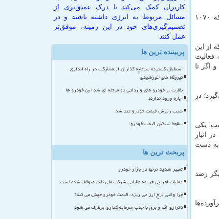
کاربران کمک می‌کند تا درک عمیق‌تری از
مسائل مربوط به انرژی داشته باشند و در
وی ادامه داد: با اجرای این طرح تاكنون حدود سه میلیارد لیتر در مصرف گازوئیل صرفه‌جویی شده كه براساس قیمت‌های صادراتی كه ۱۰۷۰
تصمیم‌گیری‌های خود در این زمینه، موفق‌تر
عمل کنند
دارد كه از این
پربیننده ترین ها
براساس بارنامه فعالیت
 سامانه UTCMS ثبت نام نكرده‌اند و اگر تا
استقبال گسترده سرمایه گذاران از مشارکت در راه اندازی
نیروگاه های خورشیدی
نظارت بر خودرو های وارداتی دو مرحله ای شد این خودرو ها
یرد؛ در
اجازه ورود ندارند
شیب ریزش قیمت خودرو تند شد
سقوط سنگین قیمت خودرو
شت: یكی
ر انبار
به دست
پربحث ترین ها
تغییر شدید نرخها در بازار خودرو
ین طریق اطلاعات ۵۰۰ جایگاه سوخت دیگر رصد
عملیات اجرایی جریمه مالیاتی شرکت ملی نفت متوقف شده است
چرا وقتی نرخ ارز می ریزد، قیمت خودرو جهش می کند؟
ورده‌ها
ناترازی آب و برق با جذب سرمایه گذاری برطرف می شود