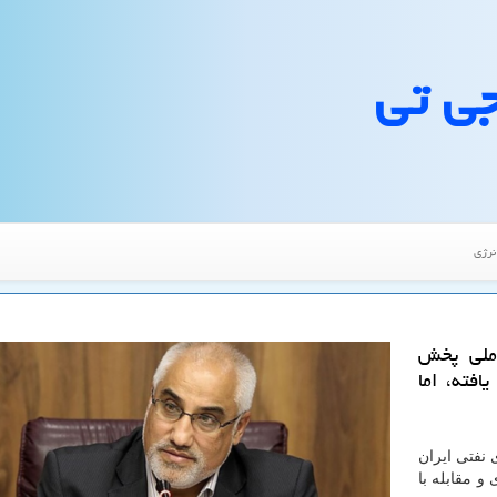
جی تی
نرژی
ملی پخش
فته، اما
نفتی ایران
 مقابله با