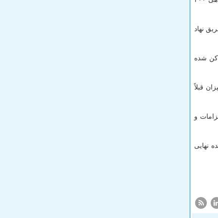
یق نهاد
 كن شده
رده كه این میزان قبلاً
زامات و
ه نهایی