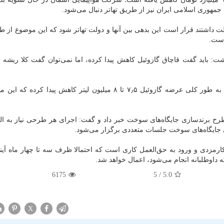
 جمهوری اسلامی ایران نیز از طریق تهاتر دنبال می‌شود.
ت داشتند قرار است این بدهی بین آنها و دولت تهاتر شود كه این موضوع از طر
است.
شت: باید گفت قاچاق گازوئیل كاهش پیدا كرده، اما نمی‌توان گفت كلا ریشه
وی افزود: آمار دقیقی از قاچاق گازوئیل در دست نیست؛ به طور كلی عرضه گازوئیل ۷٫۵ تا ۸ میلیون لیتر كاهش پیدا ك
ح برندسازی جایگاه‌های سوخت خبر داد و گفت: اجرای هر طرحی نیاز به ال
 جایگاه‌های سوخت جلسات متعددی برگزار می‌شود.
رمزدی و ورود به حق‌العمل كاری است كه احتمالا ظرف سه تا چهار ماه آیند
داوطلبانه انجام می‌شود، اعمال خواهد شد.
6175
/ 5
5.0
X