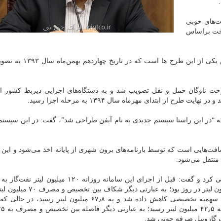
‌های خوبی
خت براساس
براساس پیمایش یكی از این طرح ها است كه در ت
خت ناوگان حمل و نقل تصویب شد و به دستگاه‌های اجرایی ذیربط كشور اب
ز ابتدای مهرماه سال ۱۳۹۴ به مرحله اجرا رسید.
ه “در این راستا سیستم جدیدی به نام آیفن طراحی شد”، گفت: در این سیست
ت‌هایی است كه توسط بارنامه‌های برون شهری از پایانه اخذ می‌شود و این 
منتقل می‌شود.
ریاحی نتیجه عملكرد سامانه آیفن را تا امروز مثبت ارزیابی كرد و گفت:‌ قبل از اجرای این سامانه روزانه
تخصیص داده می‌شد، در حالی كه میانگین مصرف ۵۱ میلیون لیتر در روز بود؛ 
بعد از طراحی آیفن و اجرای این طرح به صورت پلكانی سهمیه تخصیصی كاهش داده شد و به ۶۷٫۸ میلیون لیتر
ف گازوییل صرفه جویی شد.