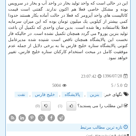
این در حالی است كه واحد تولید بخار در واحد آب و بخار در سرویس
بوده و مشكل خاصی فعلا هم اكنون ندارند. گفتنی است قیمت
كاتالیست های واحد آیزومر كه فعلا در حالت آماده بكار هستند حدودا
كمی بیشتر از كیلویی یك میلیون تومان بوده كه این میزان سرمایه
فعلا بلااستفاده رها شده است. بدین سان واحدی كه تكمیل آن باعث
تولید بنزین یورو۴ می گردد همچنان تكمیل نشده است. در حالیكه فاز
نخست این پالایشگاه همچنان ناقص است شنیده شده مدیرعامل
كنونی پالایشگاه ستاره خلیج فارس بنا به برخی دلایل از جمله عدم
موفقیت كامل در مبحث استخدام كاركنان ستاره خلیج فارس، تغییر
خواهد نمود.
1396/07/28
23:07:42
5004
/ 5
5.0
تگهای خبر:
بنزین
,
پالایشگاه
,
خلیج فارس
,
نفت
این مطلب را می پسندید؟
(0)
(1)
X
تازه ترین مطالب مرتبط
افزایش قیمت بنزین منتفی است