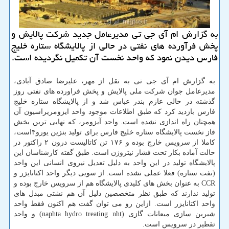
به گزارش ام آی جی تی مدیرعامل جدید شركت پالایش و
پخش فرآورده های نفتی در حالی از پالایشگاه ستاره خلیج
فارس دیدن نمود كه واحد نخست آن تكمیل نگردیده است.
به گزارش ام آی جی تی به نقل از مهر، علیرضا صادق آبادی،
مدیرعامل جوان شركت ملی پالایش و پخش فراورده های نفتی روز
گذشته در حالی عازم بندر عباس شد و از پالایشگاه ستاره خلیج
فارس بازدید كرد كه طبق اطلاعات موجود واحد ایزومریراسیون آن
همچنان راه اندازی نشده است. واحد آیزومر، كه نهایی ترین بخش
فاز نخست پالایشگاه ستاره خلیج فارس برای تولید بنزین یورو۴است،
كاملا از سرویس خارج بوده و ۱۷۶ تن كاتالیست درون ۲ راكتور در
حالت آماده بكار تحت فشار نیتروژن است. طبق گفته كارشناسان این
پالایشگاه تولید در این واحد به دلیل تعدیل نیروی انسانی این واحد
(نفت ستاره) فعلا عملی نشده است. از سویی دیگر واحد اكتانایزر و
CCR به عنوان بخش های كلیدی پالایشگاه هم از سرویس خارج بوده و
تولید ندارند كه طبق نظر متخصصین دلیل آن هم نشتی مبدل های
واحد اكتانایزر است. ازاین رو می توان گفت هم اكنون فقط واحد
شیرین سازی میعانات گازی (naphta hydro treating nht) و واحد
تقطیر در سرویس است.