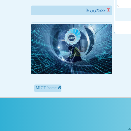
جدیدترین ها
MIGT home
یت