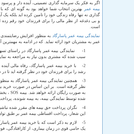
اگر به فکر یک سرمایه گذاری تضمینی، آینده دار و پرسود 
بیمه عمر
بهترین انتخاب شما خواهد بود به گونه ای که با
گذاری نه تنها رفاه زندگی خود را تامین کرده اید بلکه یک آ
و بی دغدغه از نظر مالی را برای فرزندان خود رقم زده ای
است.
نمایندگی بیمه عمر پاسارگاد
به منظور افزایش رضایتمندی م
عمر به مشتریان خود ارائه نماید. که در ادامه به مهمترین آ
1- نمایندگی بیمه عمر پاسارگاد در راستای تسهیل روند خرید بیمه نامه، امکان
سبب شده که مشتری بدون نیاز به مراجعه به نماین
2- با خرید بیمه عمر پاسارگاد، رفاه مالی آینده 
رشد را برای فرزندان خود در نظر گرفته اید تا در
3- همچنین نمایندگی بیمه عمر پاسارگاد به منظور قدردانی از اعتماد مشتریان خود، طرحی را مبنی بر ارائه رایگان خدمات
نظر گرفته است. بر این اساس در صورت خرید بیمه عمر و رسیدن س
به صورت رایگان ارائه خواهد شد. بیمه
SOS
، بخشی
شده توسط نمایندگی بیمه، به بیمه شونده، پرداخت
4- نگران پرداخت حق بیمه های مقرر شده نباشید.
این شعار، پرداخت اقساطی بیمه عمر بر طبق توا
5- لازم به ذکر است که با خرید بیمه عمر پاسارگ
یک حامی قوی در زمان بیماری، از کارافتادگی، فوت و