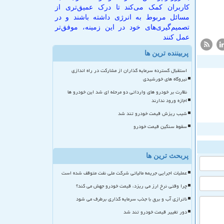
کاربران کمک می‌کند تا درک عمیق‌تری از
مسائل مربوط به انرژی داشته باشند و در
تصمیم‌گیری‌های خود در این زمینه، موفق‌تر
عمل کنند
پربیننده ترین ها
استقبال گسترده سرمایه گذاران از مشارکت در راه اندازی
نیروگاه های خورشیدی
نظارت بر خودرو های وارداتی دو مرحله ای شد این خودرو ها
اجازه ورود ندارند
شیب ریزش قیمت خودرو تند شد
سقوط سنگین قیمت خودرو
پربحث ترین ها
عملیات اجرایی جریمه مالیاتی شرکت ملی نفت متوقف شده است
چرا وقتی نرخ ارز می ریزد، قیمت خودرو جهش می کند؟
ناترازی آب و برق با جذب سرمایه گذاری برطرف می شود
دور تغییر قیمت خودرو تند شد