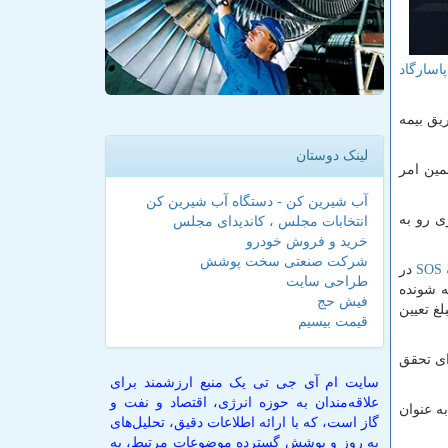
اسارگاد
یق بیمه
لینک دوستان
مین امر
آب شیرین کن - دستگاه آب شیرین کن
ی رو به
انتخابات مجلس ، کاندیدای مجلس
خرید و فروش خودرو
شرکت صنعتی سخت پوشش
SOS
در
طراحی سایت
ه شونده
فیش حج
غ تعیین
قیمت بیسیم
ای تحقق
سایت ام آی جی تی یک منبع ارزشمند برای
علاقه‌مندان به حوزه انرژی، اقتصاد و نفت و
ه عنوان
گاز است، که با ارائه اطلاعات دقیق، تحلیل‌های
به روز و پوشش گسترده موضوعات مرتبط، به