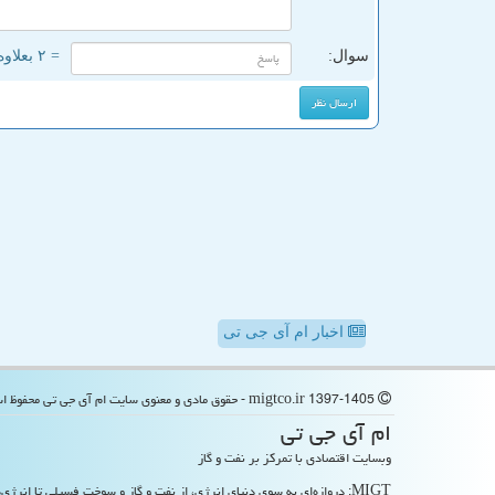
سوال:
= ۲ بعلاوه ۲
اخبار ام آی جی تی
migtco.ir 1397-1405 - حقوق مادی و معنوی سایت ام آی جی تی محفوظ است
ام آی جی تی
وبسایت اقتصادی با تمرکز بر نفت و گاز
MIGT: دروازه‌ای به سوی دنیای انرژی، از نفت و گاز و سوخت فسیلی تا انرژی