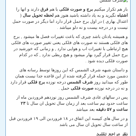
باز هم تکرار میکنیم
برج و صورت فلکی
با هم
فرق
دارند و انها را
اشتباه
نگیرید و به یاد داشته باشید هنوز هم
لحظه تحویل سال
(
اعتدال بهاری ) در اول برج حمل قرار دارد اما دیگر در صورت حمل
نیست و در درجه بیست و نه دلو میباشد .
و همیشه یادتان باشد چیزی که باعث تغییرات فصل ها میشود , برج
های فلکی هستند نه صورت های فلکی یعنی تغییر صورت های فلکی
هیچ ارتباطی با تغییرات اب و هوایی ندارد , و زمانی که خورشید در
برج حمل قرار گیرد بهار میشود و هیچ ربطی ندارد , که در کدام
صورت فلکی دیده شود .
و داستان شبهه شرف الشمس که این روزها توسط رسانه های
دشمن مورد حمله قرار گرفته شده از این قاعده جدا نیست همان
طور که میدانید روز
شرف الشمس
درجه نوزده
برج فلکی
قرار دارد
و نه در درجه نوزده
صورت فلکی
حمل .
پس در سالهای عادی شرف الشمس روز نوزدهم فروردین ماه از
ساعت حدود نیم ساعت بعد از زمان سال تحویل ان سال تا
۲۳
ساعت و ۵۷ دقیقه
بعد میباشد
و در سال های کبیسه این اتفاق در ۱۸ فروردین الی ۱۹ فروردین قبل
از ساعت سال تحویل ان سال می باشد
نظر مراجع تقلید