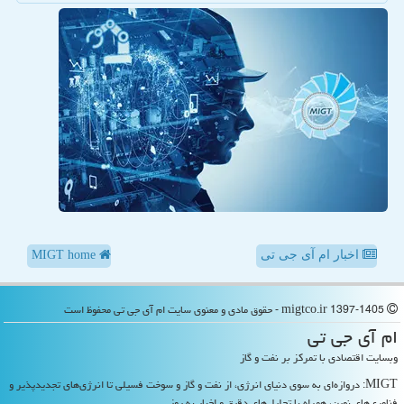
اخبار ام آی جی تی
MIGT home
migtco.ir 1397-1405 - حقوق مادی و معنوی سایت ام آی جی تی محفوظ است
ام آی جی تی
وبسایت اقتصادی با تمرکز بر نفت و گاز
MIGT: دروازه‌ای به سوی دنیای انرژی، از نفت و گاز و سوخت فسیلی تا انرژی‌های تجدیدپذیر و
فناوری‌های نوین، همراه با تحلیل‌های دقیق و اخبار به روز