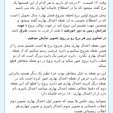
وقت ۱۲ قسمت ۳۰ درجه ای داریم به هر کدام از این قسمتها یک
برج گفته میشود که ما در اصطلاح عامیانه آنها رل ماه می نامیم
محل شروع اولین برج لحظه شروع فصل بهار ( سال تحویل ) است
که در اصطلاح نجومی به ان نقطه اعتدال بهاریه گفته میشود و
همچنین جهت تقسیم این بروج باید در جهت توالی بروج
( جهت
چرخش زمین به دور خورشید )
یعنی از غرب به سمت
شرق
باشد .
در تصاویر زیر هر برج رو بر روی تصویر نمایش میدهیم .
چون نقطه اعتدال بهاری محل شروع برج ها است تقسیم بندی را از
همین نقطه شروع میکنیم و دایره عرضی رسم میکنیم که از نقطه
اعتدال بهاری بگذرد . دایره عرضی یک دایره بزرگ است که از دو
قطب دایره بروج عبور میکند و دایره بروج در دو نقطه متقاطر قطع
میکند .
این دو نقطه به دلیل متقاطر بودن جزء نظیر یک دیگر هستند بنابراین
وقتی دایره عرض از نقطه اعتدال بهاری عبور کرده است باید در
نقطه دیگر قرینه اعتدال بهاری هم دایره بروج را قطع کند این نقطه
دوم که دقیقا مخالف نقطه اعتدال بهاری میباشد اعتدال پاییزی نام
دارد از از اعتدال بهاری ۱۸۰ درجه فاصله دارد .
میتوانید روی عکس ها ببینید که تصویر اول اعتدال بهاری تصویر دوم
انقلاب تابستانی و تصویر سوم اعتدال پاییزی و تصویر چهارم هم
انقلاب زمستانی هست