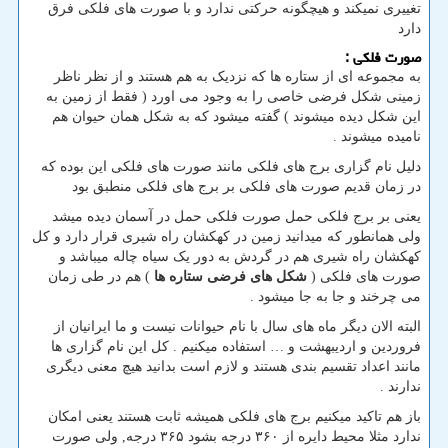
تغییری نمیکند و هیچگونه حرکتی ندارد و با صورت های فلکی فرق
دارد
صورت فلکی :
به مجموعه ای از ستاره ها که نزدیک به هم هستند و از نظر ناظر
زمینی شکل فرضی خاصی را به وجود می اورد ( فقط از زمین به
این شکل دیده میشوند ) گفته میشود که به شکل همان حیوان هم
نامیده میشوند .
دلیل نام گزاری برج های فلکی مانند صورت های فلکی این بوده که
در زمان قدیم صورت های فلکی بر برج های فلکی منطبق بود
یعنی بر برج فلکی حمل صورت فلکی حمل در آسمان دیده میشد
ولی همانطور که میدانید زمین در کهکشان راه شیری قرار دارد و کل
کهکشان راه شیری هم در گردش به دور یک سیاه چاله میباشد و
صورت های فلکی (
شکل های فرضی ستاره ها
) هم در طی زمان
می چرخند و جا به جا میشود .
البته الان دیگر ماه های سال با نام حیوانات نیست و ما ایرانیان از
فروردین و اردیبهشت و … استفاده میکنیم . کل این نام گزاری ها
مانند اعداد تقسیم بندی هستند و لازم است بدانید هیچ معنی دیگری
ندارند .
باز هم تاکید میکنیم برج های فلکی همیشه ثابت هستند یعنی امکان
ندارد مثلا محیط دایره از ۳۶۰ درجه بشود ۳۶۵ درجه, ولی صورت