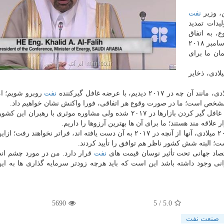
، وزیر
نفت
لیدات تمدید
، به اتفاق
آراء انجام شد، و همه قویا تصمیم گرفتند كه توافق را تا دسامبر ۲۰۱۸
ان ما برای
داشت: انتظار می رود كه در نیمه دوم ۲۰۱۸ میلادی، ذخایر
نفت
روبرو شویم؛ ام
امشخص است؛ ما در صورت وقوع هر اتفاقی، فورا واكنش نشان خواهیم داد.
عربستان تصریح كرد: مساله لیبی و نیجریه سبب غافل گیر كردن بازارها در ۲۰۱۷ شده ولی مشاوره موثری با رهبرا
لاقه مند هستند؛ ما برای آن ها بهترین آرزوها را داریم.
وی تصریح كرد: هر دو كشور به ما گفتند كه سطح تولید ۲۰۱۸ میلادی، آنها از آنچه در ۲۰۱۷ به آن دست یافته اند، فراتر نخواه
شت؛ البته شش كشور ناظر هم توافق را تأیید كردند.
تصاد جهانی تحت تأثیر نوسان قیمت های
نفت
قرار دارد. من در مورد چشم اندا
ی وجود داشته باشد این است كه باید هرچه زودتر سرمایه گذاری ها به ا
5690
/ 5
5.0
صنعت نفت