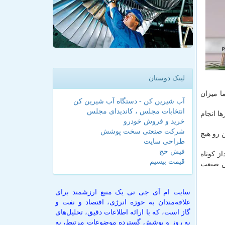
لینک دوستان
ا میزان
آب شیرین کن - دستگاه آب شیرین کن
انتخابات مجلس ، کاندیدای مجلس
ن این كشورها انجام
خرید و فروش خودرو
شرکت صنعتی سخت پوشش
ند رفت؛ ازاین رو هیچ
طراحی سایت
فیش حج
ز كوتاه
قیمت بیسیم
ین صنعت
سایت ام آی جی تی یک منبع ارزشمند برای
علاقه‌مندان به حوزه انرژی، اقتصاد و نفت و
گاز است، که با ارائه اطلاعات دقیق، تحلیل‌های
به روز و پوشش گسترده موضوعات مرتبط، به