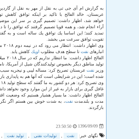
به گزارش ام آی جی تی به نقل از مهر به نقل از گاردین
عربستان، خالد الفالح با تاكید بر اینكه توافق كاهش تو
خواهد شد، اظهار داشت: تصمیم گیری بر سر این موضوع
تمدید كنند؛ این اساسا یك توافق یك ساله است و به گفتم
تقویت توافق سرعت می بخشد.
وی اظهار 
انبارهای
نفت
تا سطح هدف مطلوب
اوپك
كاهش یابد.
الفالح اظهار داشت: ما انتظار نداریم كه در سال ۲۰۱۸ میلادی، مانند آن چه در ۲۰۱۷ دیدیم، با عرضه غافل گیركننده
تولید مناطق دیگر بخصوص تولیدكنندگان شیل از آمریكا، ن
وزیر
نفت
شده است؛ این در شرایطی است كه آنها هم به پایداری بازار ع
غافل گیری برای بازار به غیر از این موارد وجود نخواهد دا
الفالح اظهار داشت: ما بسیار هشیار هستیم كه وضعیت اق
مدت و بلندمدت
نفت
، به شدت خوش بین هستم اگر نگران
بازگردند.
1396/09/09
23:50:50
تگهای خبر:
نفت
,
تولیدات نفتی
,
تولید نفت
,