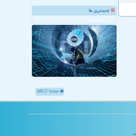
جدیدترین ها
MIGT home
یت