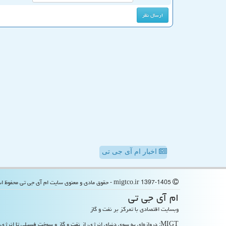
اخبار ام آی جی تی
migtco.ir 1397-1405 - حقوق مادی و معنوی سایت ام آی جی تی محفوظ است
ام آی جی تی
وبسایت اقتصادی با تمرکز بر نفت و گاز
MIGT: دروازه‌ای به سوی دنیای انرژی، از نفت و گاز و سوخت فسیلی تا انرژی