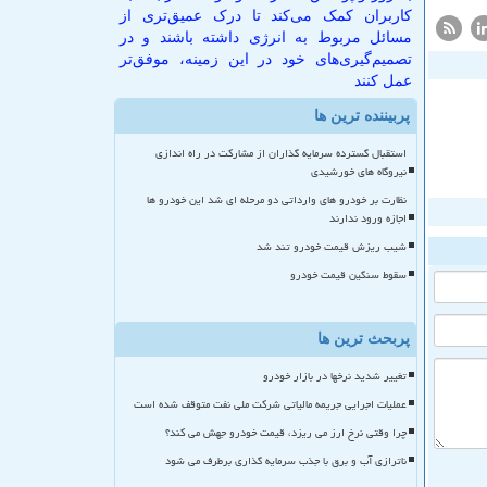
کاربران کمک می‌کند تا درک عمیق‌تری از
مسائل مربوط به انرژی داشته باشند و در
تصمیم‌گیری‌های خود در این زمینه، موفق‌تر
عمل کنند
پربیننده ترین ها
استقبال گسترده سرمایه گذاران از مشارکت در راه اندازی
نیروگاه های خورشیدی
نظارت بر خودرو های وارداتی دو مرحله ای شد این خودرو ها
اجازه ورود ندارند
شیب ریزش قیمت خودرو تند شد
سقوط سنگین قیمت خودرو
پربحث ترین ها
تغییر شدید نرخها در بازار خودرو
عملیات اجرایی جریمه مالیاتی شرکت ملی نفت متوقف شده است
چرا وقتی نرخ ارز می ریزد، قیمت خودرو جهش می کند؟
ناترازی آب و برق با جذب سرمایه گذاری برطرف می شود