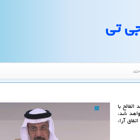
جی تی
نرژی
الفالح با
واهد شد،
تفاق آراء