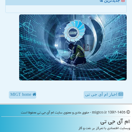
جدیدترین ها
اخبار ام آی جی تی
MIGT home
migtco.ir 1397-1405 - حقوق مادی و معنوی سایت ام آی جی تی محفوظ است
ام آی جی تی
وبسایت اقتصادی با تمرکز بر نفت و گاز