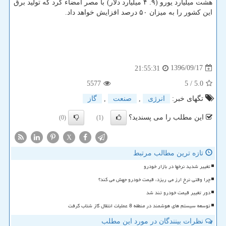
هشت میلیارد یورو (۹. ۴ میلیارد دلار) با مصر امضاء كرد كه تولید برق
این كشور را به میزان ۵۰ درصد افزایش خواهد داد.
1396/09/17
21:55:31
5577
/ 5
5.0
تگهای خبر:
انرژی
,
صنعت
,
گاز
این مطلب را می پسندید؟
(0)
(1)
X
تازه ترین مطالب مرتبط
تغییر شدید نرخها در بازار خودرو
چرا وقتی نرخ ارز می ریزد، قیمت خودرو جهش می کند؟
دور تغییر قیمت خودرو تند شد
توسعه سیستم های هوشمند در منطقه 8 عملیات انتقال گاز شتاب گرفت
نظرات بینندگان در مورد این مطلب