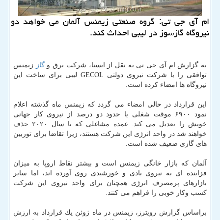
ام آی جی تی: گروه صنعتی زیمنس آلمان می خواهد دو
نیروگاه گازسوز در لیبی احداث كند.
به گزارش ام آی جی تی به نقل از ایسنا، شركت برق و
گاز
زیمنس
توافقی را با شركت نیروی دولتی GECOL لیبی برای ساخت این
نیروگاه ها امضاء كرده است.
این قرارداد در حالی امضاء می گردد كه زیمنس ماه گذشته اعلام
نمود ۶۹۰۰ موقت شغلی یا حدود دو درصد از نیروی كار جهانی
خویش را تعدیل می كند. عمده مشاغلی كه تا سال ۲۰۲۰ حذف
خواهند شد در واحد انرژی این شركت هستند، زیرا تقاضا برای توربین
های گازی ضعیف شده است.
آلمان كه بازار خانگی زیمنس است و بیشتر نقاط اروپا به میزان
فزاینده ای به نیروی بادی و خورشیدی روی آورده اند، اما سایر
بازارهای پرمصرف انرژی همچنان برای واحد نیروی این شركت
كسب وكار خوبی را فراهم می كنند.
براساس گزارش رویترز، زیمنس در ماه ژوئن یك قرارداد به ارزش