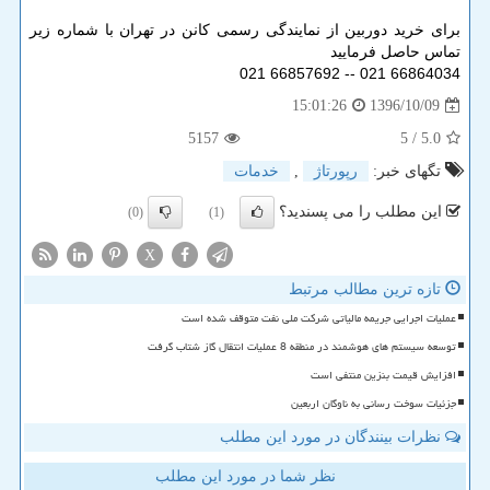
برای خرید دوربین از نمایندگی رسمی کانن در تهران با شماره زیر
تماس حاصل فرمایید
66864034 021 -- 66857692 021
1396/10/09
15:01:26
5157
/ 5
5.0
تگهای خبر:
رپورتاژ
,
خدمات
این مطلب را می پسندید؟
(0)
(1)
X
تازه ترین مطالب مرتبط
عملیات اجرایی جریمه مالیاتی شرکت ملی نفت متوقف شده است
توسعه سیستم های هوشمند در منطقه 8 عملیات انتقال گاز شتاب گرفت
افزایش قیمت بنزین منتفی است
جزئیات سوخت رسانی به ناوگان اربعین
نظرات بینندگان در مورد این مطلب
نظر شما در مورد این مطلب