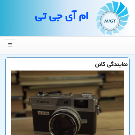
ام آی جی تی
منو
نمایندگی كانن