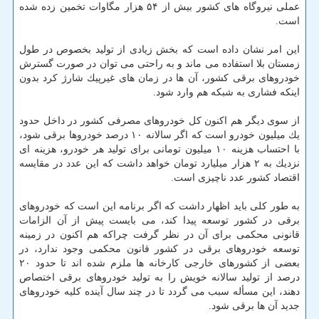
عملی نیروگاه های كشور بیش از ۵۴ هزار مگاوات تخمین زده شده
است.
این امر نشان داده است كه بخش زیادی از تولید بخصوص در طول
زمستان بلا استفاده می ماند و به راحتی می توان در صورت گسترش
خودروهای برقی كشور، آن ها در زمان های غیرپیك شارژ كرد بدون
اینكه فشاری به شبكه هم وارد شود.
از سوی دیگر هم اكنون كل خودروهای مصرفی كشور در داخل حدود
یك میلیون خودرو است كه اگر سالانه ۱۰ درصد خودروها برقی شود،
با احتساب هزینه ۱۰ میلیون تومانی برای تولید هر خودرو، هزینه ای
نزدیك به ۲ هزار میلیارد تومان خواهد داشت كه این عدد در مقایسه
اقتصاد كشور عدد ناچیزی است.
به طور كلی باید اظهار داشت كه اگر برنامه این است كه خودروهای
برقی در كشور توسعه پیدا كند، می بایست پیش از آن الزامات
قانونی محكمی برای آن در نظر گرفت چراكه هم اكنون در زمینه
توسعه خودروهای برقی در كشور قانون محكمی وجود ندارد، در
بعضی از كشورهای خارجی كارخانه ها ملزم شده اند تا حدود ۲۰
درصد از تولید سالانه خویش را به تولید خودروهای برقی اختصاص
دهند، این مسأله سبب می گردد تا در چند سال آینده كلیه خودروهای
جدید آن ها برقی شود.