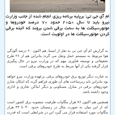
ام آی جی تی: برپایه برنامه ریزی انجام شده از جانب وزارت
نیرو باید تا سال ۲۰۵۰ حدود ۷۰ درصد خودروها و
موتورسیكلت ها به سمت برقی شدن بروند كه البته برقی
كردن موتورسیكلت ها در اولویت است.
به گزارش ام آی جی تی به نقل از ایسنا، هم اكنون ۶۰ درصد آلودگی
هوا مربوط به سیستم حمل ونقل می گردد بنابراین هم از ۲۶ طرح
تحقیقاتی و توسعه فناوری مهم كه در وزارت نیرو در حال پیگیری
قرار گرفته یكی از آنها مربط به طرح خودروهای برقی است.
به عبارت دیگر توزیع برق خودروهای برقی برعهده وزارت نیرو خواهد
بود بنابراین باید زیرساخت های آن طوری فراهم گردد كه امكان شارژ
خودروهای برقی در منازل مسكونی و دیگر اماكن تجاری و اداری
وجود داشته باشد.
همچنین هم اكنون ۷۶ هزار مگاوات ظرفیت منصوبه برق كشور است
كه از این میان به صورت مثال در زمستان حدود ۳۰ تا ۳۴ هزار
مگاوات مورد استفاده قرار می گیرد این در شرایطی است كه قدرت