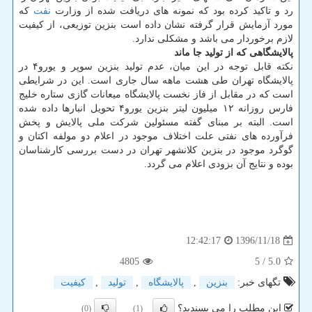
رد و تاكید كرده بود كه نمونه های دریافت شده از وزارت
نفت
كه
مورد آزمایش قرار گرفته نشان داده است بنزین توزیعی، از كیفیت
لازم برخوردار می باشد و مشكلی ندارد.
پالایشگاهی كه از تولید جا ماند
نكته قابل توجه در این میان، عدم تولید بنزین سوپر و یورو۴ در
پالایشگاه تهران طی هشت ماهه سال جاری است. این در شرایطی
است كه در مقابل از فاز نخست پالایشگاه میعانات گازی ستاره خلیج
فارس روزانه ۱۲ میلیون لیتر بنزین یورو۴ تحویل انبارها داده شده
است. البته بر مبنای گفته مسئولین شركت ملی پالایش و پخش
فرآورده های نفتی علت اختلاف موجود در اعلام دو مولفه اكتان و
گوگرد موجود در بنزین كلانشهر تهران در دست بررسی كارشناسان
بوده و نتایج آن بزودی اعلام می گردد.
1396/11/18
12:42:17
4805
/ 5
5.0
تگهای خبر:
بنزین
,
پالایشگاه
,
تولید
,
كیفیت
این مطلب را می پسندید؟
(0)
(1)