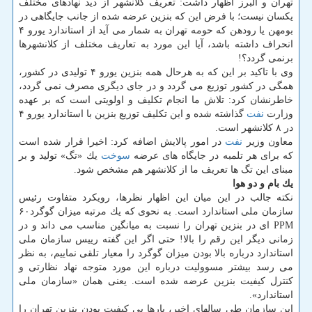
تهران و البرز اظهار داشت: تعریف كلانشهر از دید نهادهای مختلف
یكسان نیست؛ با فرض این كه بنزین عرضه شده از جانب جایگاهی در
بومهن یا رودهن كه حومه تهران به شمار می آید از استاندارد یورو ۴
انحراف داشته باشد، آیا این مورد به تعاریف مختلف از كلانشهرها
برنمی گردد؟!
وی با تاكید بر این كه به هرحال همه بنزین یورو ۴ تولیدی در كشور،
همگی در كشور توزیع می گردد و در جای دیگری مصرف نمی گردد،
خاطرنشان كرد: تلاش ما انجام تكلیف و اولویتی است كه بر عهده
وزارت
نفت
گذاشته شده و این تكلیف توزیع بنزین با استاندارد یورو ۴
در ۸ كلانشهر است.
معاون وزیر
نفت
در امور پالایش اضافه كرد: اخیرا قرار شده است
كه برای هر تلمبه در جایگاه های عرضه
سوخت
یك «تگ» تولید و بر
مبنای این تگ ها تعریف ما از كلانشهر هم مشخص شود.
یك بام و دو هوا
نكته جالب در این میان این اظهار نظرها، رویكرد متفاوت رئیس
سازمان ملی استاندارد است. به نحوی كه یك مرتبه میزان گوگرد۶۰
PPM ای در بنزین تهران را نسبت به میانگین مناسب می داند و در
زمانی دیگر این رقم را بالا! حتی اگر این گفته رییس سازمان ملی
استاندارد درباره بالا بودن میزان گوگرد را معیار تلقی نماییم، به نظر
می رسد بیشتر مسوولیت درباره این مورد متوجه نهاد نظارتی و
كنترل كیفیت بنزین عرضه شده است. یعنی همان «سازمان ملی
استاندارد».
این سازمان طی سالهای اخیر، بارها بی كیفیت بودن بنزین تهران را