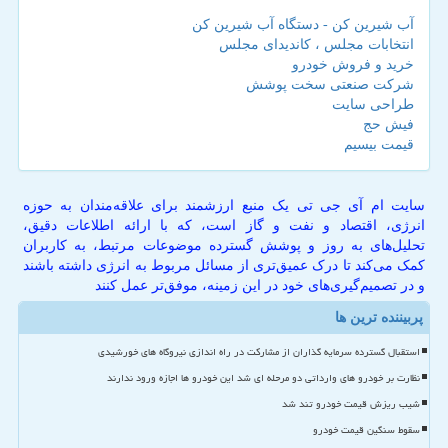
آب شیرین کن - دستگاه آب شیرین کن
انتخابات مجلس ، کاندیدای مجلس
خرید و فروش خودرو
شرکت صنعتی سخت پوشش
طراحی سایت
فیش حج
قیمت بیسیم
سایت ام آی جی تی یک منبع ارزشمند برای علاقه‌مندان به حوزه
انرژی، اقتصاد و نفت و گاز است، که با ارائه اطلاعات دقیق،
تحلیل‌های به روز و پوشش گسترده موضوعات مرتبط، به کاربران
کمک می‌کند تا درک عمیق‌تری از مسائل مربوط به انرژی داشته باشند
و در تصمیم‌گیری‌های خود در این زمینه، موفق‌تر عمل کنند
پربیننده ترین ها
استقبال گسترده سرمایه گذاران از مشارکت در راه اندازی نیروگاه های خورشیدی
نظارت بر خودرو های وارداتی دو مرحله ای شد این خودرو ها اجازه ورود ندارند
شیب ریزش قیمت خودرو تند شد
سقوط سنگین قیمت خودرو