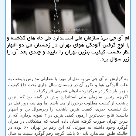
ام آی جی تی: سازمان ملی استاندارد طی ماه های گذشته و
با اوج گرفتن آلودگی هوای تهران در زمستان طی دو اظهار
نظر نخست كیفیت بنزین تهران را تایید و چندی بعد آن را
زیر سوال برد.
به گزارش ام آی جی تی به نقل از مهر، با تعطیلی مدارس پایتخت به
علت آلودگی هوا و تكرر آن در زمستان سال جاری بحث داغ كیفیت
بنزین بار دیگر در مركزتوجه اذهان عمومی قرارگرفت.
اگرچه رئیس سازمان ملی استاندارد پیش تر گفته بود كه بنزین
پایتخت از كیفیت مطلوب برخوردار می باشد اما وی سه روز قبل در
یك نشست خبری، كیفیت بنزین پایتخت را زیرسوال برد و اظهار
داشت: نتایج جدیدترین آزمون كیفی بنزین در ۲ نمونه برداری كه از
بنزین تهران صورت گرفته نشان داده است كه مشكلاتی در میزان
گوگرد وجود داشته به صورتی كه این رقم در تهران ۶۰ بوده در
حالیكه طبق استاندارد باید ۵۰ باشد.اگرچه رقم گوگرد نسبت به سال