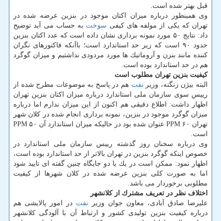
قبل بهتر شده است.
وی همینطور درباره میزان اكتان موجود در بنزین عرضه شده در
تهران كه یكی از مولفه های كیفی
سوخت
به حساب می آید توضیح
داد: نتایج ۵۰ مورد نمونه برداری نشان داده است كه عدد اكتان بنزین
حدود ۹۰ است كه زیر حد استاندارد است؛ باآنكه فاكتورهای نگران
كننده مانند بنزن و آروماتیك ها مورد مردودی نداشتیم و میزان گوگرد
هم در حد استاندارد بوده است.
كیفیت بنزین تهران مطلوب است
البته بیژن زنگنه، وزیر
نفت
هم در پاسخ به موضوعات مطرح شده از
رییس سوی سازمان ملی استاندارد درباره میزان اكتان بنزین تهران
اظهار داشت: اطلاع دقیقی هم اكنون از این میزان ندارم اما درباره
میزان گوگرد موجود در بنزین، نمونه برداری انجام شده در كلان شهر
تهران ۶۰ PPM عنوان شده بود در حالیكه میزان استاندارد آن ۵۰ PPM
است.
وی درباره سخنان روز گذشته رییس سازمان ملی استاندارد در
خصوص اینكه گوگرد بنزین در تهران بالاتر از حد استاندارد بوده است،
اظهار نمود: ممكن است در یك یا دو جایگاه چنین گفته ای تایید شود
اما به صورت كلی بنزین عرضه شده در كلان شهرها از كیفیت
مطلوبی برخوردار می باشد.
اختلاف نظر در تعریف مشترك از كلانشهر
علیرضا صادق آبادی، معاون جوان وزیر
نفت
در امور پالایشی هم
درباره كیفیت بنزین تولیدی كشور و ارتباط آن با آلودگی كلانشهر