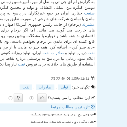
به گزارش ام آی جی تی به نقل از مهر، امیرحسین زمانی ن
دومین كنگره بین المللی اكتشاف و تولید و پنجمین كنگره
صنعت
حفاری ایران در جمع خبرنگاران در پاسخ به پر
ماندن یا نماندن شركت های خارجی در صورت تعلیق برنامه 
مشترك
(برجام) از جانب رئیس جمهوری آمریكا اظهار 
های خارجی می گویند می مانند، اما اگر برجام برای ا
اقتصادی نداشته باشد و دوباره با مشكلات پیشین روبه رو 
قانع كننده ای برای ماندن در برجام نخواهیم داشت. وی با 
«باید صبر كرد»، اضافه كرد: همه چیز به ماندن یا از بین
نفت
درباره تولید و
صادرات
نفت
ایران، تولید روزانه كنونی
اعلام نمود. زمانی نیا در پاسخ به پرسشی درباره تقاضا بر
استفاده از طریق های خلاقانه برای فروش
نفت
نیاز پیدا ن
1396/12/12
23:22:46
تگهای خبر:
تولید
,
صادرات
,
نفت
این مطلب را می پسندید؟
(0)
(1)
تازه ترین مطالب مرتبط
چرا وقتی نرخ ارز می ریزد، قیمت خودرو جهش می کند؟
ناترازی آب و برق با جذب سرمایه گذاری برطرف می شود