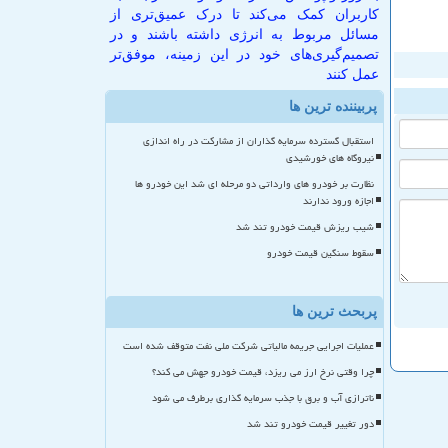
کاربران کمک می‌کند تا درک عمیق‌تری از
مسائل مربوط به انرژی داشته باشند و در
تصمیم‌گیری‌های خود در این زمینه، موفق‌تر
عمل کنند
پربیننده ترین ها
استقبال گسترده سرمایه گذاران از مشارکت در راه اندازی
نیروگاه های خورشیدی
نظارت بر خودرو های وارداتی دو مرحله ای شد این خودرو ها
اجازه ورود ندارند
شیب ریزش قیمت خودرو تند شد
سقوط سنگین قیمت خودرو
پربحث ترین ها
عملیات اجرایی جریمه مالیاتی شرکت ملی نفت متوقف شده است
چرا وقتی نرخ ارز می ریزد، قیمت خودرو جهش می کند؟
ناترازی آب و برق با جذب سرمایه گذاری برطرف می شود
دور تغییر قیمت خودرو تند شد