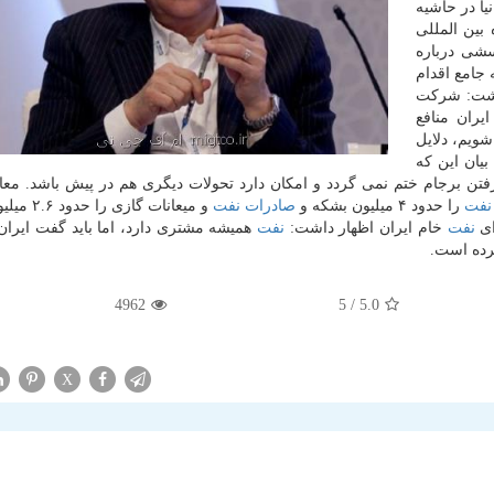
یا در حاشیه
 بین المللی
سشی درباره
جامع اقدام
داشت: شركت
یران منافع
شویم، دلایل
بیان این كه
 رفتن برجام ختم نمی گردد و امكان دارد تحولات دیگری هم در پیش باشد. معا
نفت
را حدود ۴ میلیون بشكه و
صادرات
نفت
و میعانات گازی 
ای
نفت
خام ایران اظهار داشت:
نفت
همیشه مشتری دارد، اما باید گفت ایران 
كرده است.
4962
/ 5
5.0
X