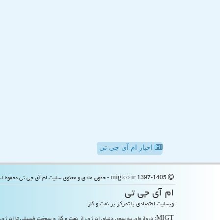
اخبار ام آی جی تی
migtco.ir 1397-1405 - حقوق مادی و معنوی سایت ام آی جی تی محفوظ است
ام آی جی تی
وبسایت اقتصادی با تمرکز بر نفت و گاز
MIGT: دروازه‌ای به سوی دنیای انرژی، از نفت و گاز و سوخت فسیلی تا انرژی