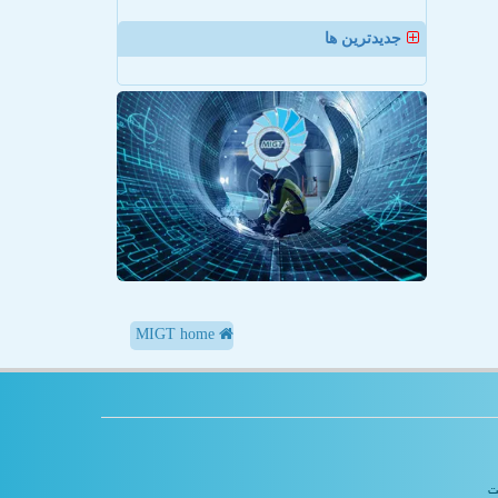
جدیدترین ها
MIGT home
یت