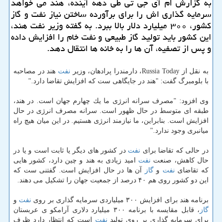
به گزارش ام آی جی تی طی دهه آینده، هند می خواهد
سرمایه گذاری اش را برای برآورده ساختن نیاز نفت و گاز
كشور، ۳۰۰ میلیارد دلار بالا ببرد. به گفته وزیر نفت هند،
این كشور باید تولید گاز طبیعی و نفت خام را افزایش داده
و پس از تصفیه، آن ها را به خانه ها انتقال دهد.
به نقل از Russia Today، دارمندرا پرادهان، وزیر
نفت
هند در مصاحبه
با بلومبرگ گفت: "هند در جایگاهی ست كه افزایش تقاضا دارد."
وی افزود: "مصرف سرانه انرژی ما یك چهارم جهان است. در هند،
طبقه ای متوسط در حال ظهور است. سرانه مصرف انرژی در حال
افزایش است. بنابراین، ما نیازمند انرژی هستیم. در این میان هیچ راه
میانبری وجود ندارد."
در حالی كه تقاضا برای
نفت
در كشور های دیگر یا ثابت است و یا در
حال كاهش، صنعت
نفت
امید زیادی به هند و چین دارد، كشور هایی
كه تقاضای
نفت
و
گاز
آن ها در حال افزایش است. گفتنی ست كه
این دو كشور روی هم ۴۰ درصد از جمعیت جهان را تشكیل می دهند.
برنامه هند برای افزایش ۳۰۰ میلیاردی سرمایه گذاری بر روی
نفت
و
گاز
، قابل مقایسه با برنامه ۳۰۰ میلیارد دلاری آرامكو ی عربستان
برای سرمایه گذاری بر روی تولید
نفت
است كه انتظار دارد ظرف