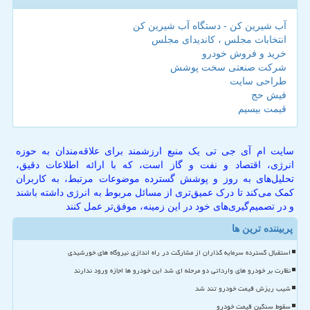
آب شیرین کن - دستگاه آب شیرین کن
انتخابات مجلس ، کاندیدای مجلس
خرید و فروش خودرو
شرکت صنعتی سخت پوشش
طراحی سایت
فیش حج
قیمت بیسیم
سایت ام آی جی تی یک منبع ارزشمند برای علاقه‌مندان به حوزه
انرژی، اقتصاد و نفت و گاز است، که با ارائه اطلاعات دقیق،
تحلیل‌های به روز و پوشش گسترده موضوعات مرتبط، به کاربران
کمک می‌کند تا درک عمیق‌تری از مسائل مربوط به انرژی داشته باشند
و در تصمیم‌گیری‌های خود در این زمینه، موفق‌تر عمل کنند
پربیننده ترین ها
استقبال گسترده سرمایه گذاران از مشارکت در راه اندازی نیروگاه های خورشیدی
نظارت بر خودرو های وارداتی دو مرحله ای شد این خودرو ها اجازه ورود ندارند
شیب ریزش قیمت خودرو تند شد
سقوط سنگین قیمت خودرو