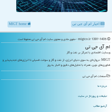
اخبار ام آی جی تی
MIGT home
migtco.ir 1397-1405 - حقوق مادی و معنوی سایت ام آی جی تی محفوظ است
ام آی جی تی
وبسایت اقتصادی با تمرکز بر نفت و گاز
MIGT: دروازه‌ای به سوی دنیای انرژی، از نفت و گاز و سوخت فسیلی تا انرژی‌های تجدیدپذیر و
فناوری‌های نوین، همراه با تحلیل‌های دقیق و اخبار به روز
صفحات ام آی جی تی
درباره ما
تبلیغات و رپورتاژ در سایت
آرشیو مطالب