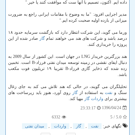
داده ایم. اكنون، تصمیم با آنها ست كه موافقت كنند یا خیر."
مدیر اجرایی افزود: "ما به وضوح با مقامات ایرانی راجع به ضرورت
میزانی از بازده اولیه صحبت كرده ایم."
ورما می گوید، این شركت انتظار دارد كه بازگشت سرمایه حدود ۱۸
درصد باشد و شركت های هند می خواهند تمام
گاز
صادر شده از این
پروژه را خریداری كنند.
هند بزرگترین خریدار LNG در جهان است. این كشور از سال 2009 به
دنبال ایفای نقشی در زمینه توسعه میدان نفتی فرزاد-B است. تخمین
زده شده كه ذخایر گازی فرزاد-B تقریبا ۱۹ تریلیون فوت مكعب
باشد.
تحلیلگران می گویند، در حالی كه هند تلاش می كند به جای زغال
سنگ و
نفت
به استفاده از
گاز
روی آورد، هنوز باید زیرساخت های
بیشتری برای
واردات
گاز
مهیا كند.
1396/04/24
23:33:17
6332
/ 5
5.0
تگهای خبر:
نفت
,
گاز
,
واردات
,
میدان نفتی