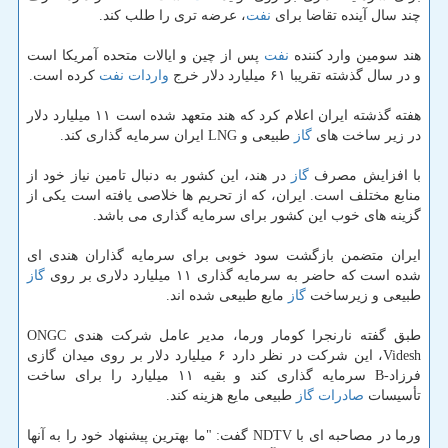
چند سال آینده تقاضا برای
نفت
، عرضه تری را طلب كند.
هند سومین وارد كننده
نفت
پس از چین و ایالات متحده آمریكا است
و در سال گذشته تقریبا ۶۱ میلیارد دلار خرج
واردات
نفت
كرده است.
هفته گذشته ایران اعلام كرد كه هند متعهد شده است ۱۱ میلیارد دلار
در زیر ساخت های
گاز
طبیعی و LNG ایران سرمایه گذاری كند.
با افزایش مصرف
گاز
در هند، این كشور به دنبال تامین نیاز خود از
منابع مختلف است. ایران، كه از تحریم ها خلاصی یافته است یكی از
گزینه های خوب این كشور برای سرمایه گذاری می باشد.
ایران متضمن بازگشت سود خوبی برای سرمایه گذاران هندی ای
شده است كه حاضر به سرمایه گذاری ۱۱ میلیارد دلاری بر روی
گاز
طبیعی و زیرساخت
گاز
مایع طبیعی شده اند.
طبق گفته نارنجرا كومار ورما، مدیر عامل شركت هندی ONGC
Videsh، این شركت در نظر دارد ۶ میلیارد دلار بر روی میدان گازی
فرزاد-B سرمایه گذاری كند و بقیه ۱۱ میلیارد را برای ساخت
تأسیسات
صادرات
گاز
طبیعی مایع هزینه كند.
ورما در مصاحبه ای با NDTV گفت: "ما بهترین پیشنهاد خود را به آنها