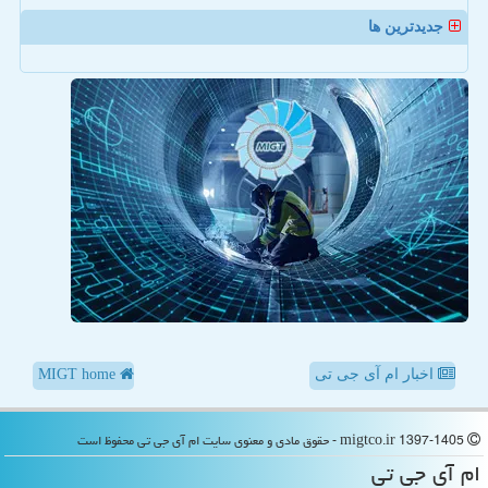
جدیدترین ها
اخبار ام آی جی تی
MIGT home
migtco.ir 1397-1405 - حقوق مادی و معنوی سایت ام آی جی تی محفوظ است
ام آی جی تی