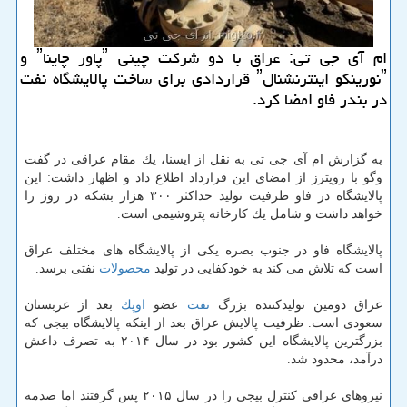
ام آی جی تی: عراق با دو شركت چینی ˮپاور چایناˮ و
ˮنورینكو اینترنشنالˮ قراردادی برای ساخت پالایشگاه نفت
در بندر فاو امضا كرد.
به گزارش ام آی جی تی به نقل از ایسنا، یك مقام عراقی در گفت
وگو با رویترز از امضای این قرارداد اطلاع داد و اظهار داشت: این
پالایشگاه در فاو ظرفیت تولید حداكثر ۳۰۰ هزار بشكه در روز را
خواهد داشت و شامل یك كارخانه پتروشیمی است.
پالایشگاه فاو در جنوب بصره یكی از پالایشگاه های مختلف عراق
است كه تلاش می كند به خودكفایی در تولید
محصولات
نفتی برسد.
عراق دومین تولیدكننده بزرگ
نفت
عضو
اوپك
بعد از عربستان
سعودی است. ظرفیت پالایش عراق بعد از اینكه پالایشگاه بیجی كه
بزرگترین پالایشگاه این كشور بود در سال ۲۰۱۴ به تصرف داعش
درآمد، محدود شد.
نیروهای عراقی كنترل بیجی را در سال ۲۰۱۵ پس گرفتند اما صدمه