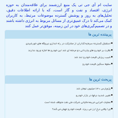
سایت ام آی جی تی یک منبع ارزشمند برای علاقه‌مندان به حوزه
انرژی، اقتصاد و نفت و گاز است، که با ارائه اطلاعات دقیق،
تحلیل‌های به روز و پوشش گسترده موضوعات مرتبط، به کاربران
کمک می‌کند تا درک عمیق‌تری از مسائل مربوط به انرژی داشته باشند
و در تصمیم‌گیری‌های خود در این زمینه، موفق‌تر عمل کنند
پربیننده ترین ها
استقبال گسترده سرمایه گذاران از مشارکت در راه اندازی نیروگاه های خورشیدی
نظارت بر خودرو های وارداتی دو مرحله ای شد این خودرو ها اجازه ورود ندارند
شیب ریزش قیمت خودرو تند شد
سقوط سنگین قیمت خودرو
پربحث ترین ها
پژوپارس ۶۴۰ میلیون تومان شد
تغییر شدید نرخها در بازار خودرو
عملیات اجرایی جریمه مالیاتی شرکت ملی نفت متوقف شده است
چرا وقتی نرخ ارز می ریزد، قیمت خودرو جهش می کند؟