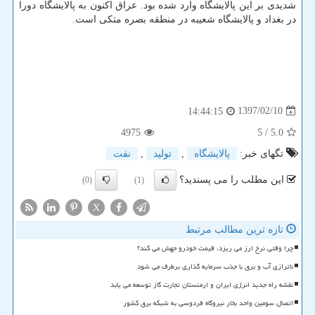
شدیدی بر این پالایشگاه وارد شده بود. عراق اكنون به پالایشگاه دورا
در بغداد و پالایشگاه شعیبه در منطقه بصره متكی است.
1397/02/10
14:44:15
4975
/ 5
5.0
تگهای خبر:
پالایشگاه
,
تولید
,
نفت
این مطلب را می پسندید؟
(0)
(1)
X
تازه ترین مطالب مرتبط
چرا وقتی نرخ ارز می ریزد، قیمت خودرو جهش می کند؟
ناترازی آب و برق با جذب سرمایه گذاری برطرف می شود
نقشه راه جدید انرژی ایران و ارمنستان تجارت گاز توسعه می یابد
اتصال سومین واحد بخار نیروگاه فردوسی به شبکه برق کشور