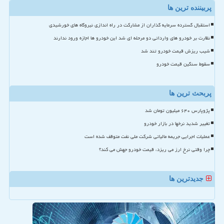
پربیننده ترین ها
استقبال گسترده سرمایه گذاران از مشارکت در راه اندازی نیروگاه های خورشیدی
نظارت بر خودرو های وارداتی دو مرحله ای شد این خودرو ها اجازه ورود ندارند
شیب ریزش قیمت خودرو تند شد
سقوط سنگین قیمت خودرو
پربحث ترین ها
پژوپارس ۶۴۰ میلیون تومان شد
تغییر شدید نرخها در بازار خودرو
عملیات اجرایی جریمه مالیاتی شرکت ملی نفت متوقف شده است
چرا وقتی نرخ ارز می ریزد، قیمت خودرو جهش می کند؟
جدیدترین ها