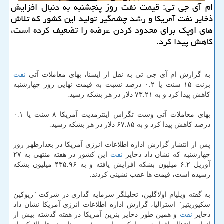
ام آی جی تی: قیمت نفت روز پنجشنبه به دنبال افزایش
ذخایر نفت آمریكا و رشد چشمگیر تولید این كشور كه تلاش
های اوپك برای محدود كردن عرضه را تضعیف كرده است،
كاهش پیدا كرد.
به گزارش ام آی جی تی به نقل از ایسنا، بهای معاملات آتی
نفت
برنت ۱۵ سنت یا ۰.۲ درصد نسبت به قیمت نهایی روز چهارشنبه
كاهش پیدا كرد و به ۷۳.۲۱ دلار در هر بشكه رسید.
بهای معاملات آتی وست تگزاس اینترمدیت آمریكا ۸ سنت یا ۰.۱
درصد كاهش پیدا كرد و به ۶۷.۸۵ دلار در هر بشكه رسید.
پس از انتشار گزارش اداره اطلاعات انرژی آمریكا در بعدازظهر روز
چهارشنبه كه نشان داد ذخایر
نفت
این كشور در هفته منتهی به ۲۷
آوریل ۶.۲ میلیون بشكه افزایش یافته و به ۴۳۵.۹۶ میلیون بشكه
رسیده است، قیمت ها عقب نشینی كردند.
به گفته ویلیام اولاگلین، تحلیلگر سرمایه گذاری در شركت "ریوكین
سكیوریتیز" استرالیا، گزارش اداره اطلاعات انرژی آمریكا نشان داد
ذخایر
نفت
و همین طور ذخایر بنزین آمریكا در هفته گذشته بیش از