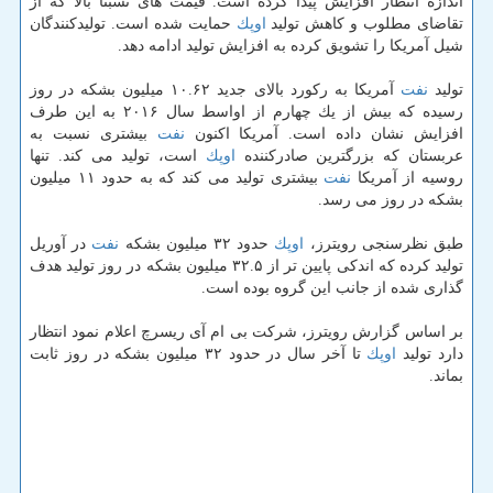
اندازه انتظار افزایش پیدا كرده است. قیمت های نسبتا بالا كه از
تقاضای مطلوب و كاهش تولید
اوپك
حمایت شده است. تولیدكنندگان
شیل آمریكا را تشویق كرده به افزایش تولید ادامه دهد.
تولید
نفت
آمریكا به ركورد بالای جدید ۱۰.۶۲ میلیون بشكه در روز
رسیده كه بیش از یك چهارم از اواسط سال ۲۰۱۶ به این طرف
افزایش نشان داده است. آمریكا اكنون
نفت
بیشتری نسبت به
عربستان كه بزرگترین صادركننده
اوپك
است، تولید می كند. تنها
روسیه از آمریكا
نفت
بیشتری تولید می كند كه به حدود ۱۱ میلیون
بشكه در روز می رسد.
طبق نظرسنجی رویترز،
اوپك
حدود ۳۲ میلیون بشكه
نفت
در آوریل
تولید كرده كه اندكی پایین تر از ۳۲.۵ میلیون بشكه در روز تولید هدف
گذاری شده از جانب این گروه بوده است.
بر اساس گزارش رویترز، شركت بی ام آی ریسرچ اعلام نمود انتظار
دارد تولید
اوپك
تا آخر سال در حدود ۳۲ میلیون بشكه در روز ثابت
بماند.