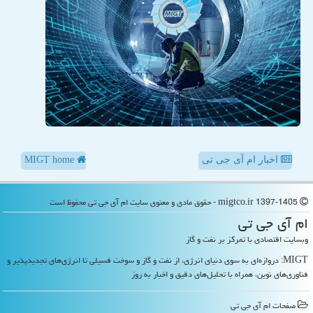
اخبار ام آی جی تی
MIGT home
migtco.ir 1397-1405 - حقوق مادی و معنوی سایت ام آی جی تی محفوظ است
ام آی جی تی
وبسایت اقتصادی با تمرکز بر نفت و گاز
MIGT: دروازه‌ای به سوی دنیای انرژی، از نفت و گاز و سوخت فسیلی تا انرژی‌های تجدیدپذیر و
فناوری‌های نوین، همراه با تحلیل‌های دقیق و اخبار به روز
صفحات ام آی جی تی