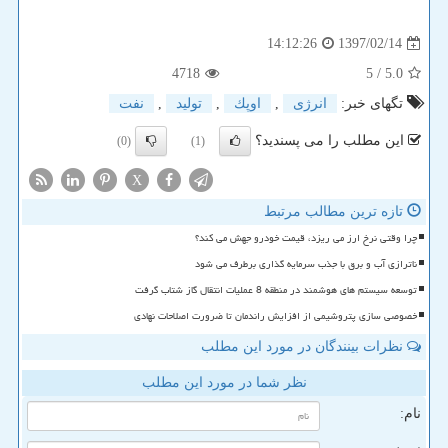
1397/02/14
14:12:26
4718
/ 5
5.0
تگهای خبر:
انرژی
,
اوپك
,
تولید
,
نفت
این مطلب را می پسندید؟
(0)
(1)
X
تازه ترین مطالب مرتبط
چرا وقتی نرخ ارز می ریزد، قیمت خودرو جهش می کند؟
ناترازی آب و برق با جذب سرمایه گذاری برطرف می شود
توسعه سیستم های هوشمند در منطقه 8 عملیات انتقال گاز شتاب گرفت
خصوصی سازی پتروشیمی از افزایش راندمان تا ضرورت اصلاحات نهادی
نظرات بینندگان در مورد این مطلب
نظر شما در مورد این مطلب
نام: